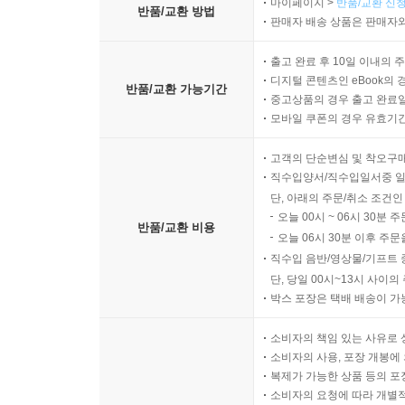
마이페이지 >
반품/교환 신청
반품/교환 방법
판매자 배송 상품은 판매자와
출고 완료 후 10일 이내의 
디지털 콘텐츠인 eBook의 
반품/교환 가능기간
중고상품의 경우 출고 완료일
모바일 쿠폰의 경우 유효기간(
고객의 단순변심 및 착오구
직수입양서/직수입일서중 일
단, 아래의 주문/취소 조건인
오늘 00시 ~ 06시 30분 
반품/교환 비용
오늘 06시 30분 이후 주문
직수입 음반/영상물/기프트 
단, 당일 00시~13시 사이
박스 포장은 택배 배송이 가
소비자의 책임 있는 사유로 
소비자의 사용, 포장 개봉에 
복제가 가능한 상품 등의 포장을 
소비자의 요청에 따라 개별