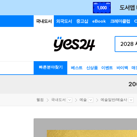
국내도서
외국도서
중고샵
eBook
크레마클럽
C
빠른분야찾기
베스트
신상품
이벤트
바이백
매
20
웰컴
국내도서
예술
예술일반/예술사