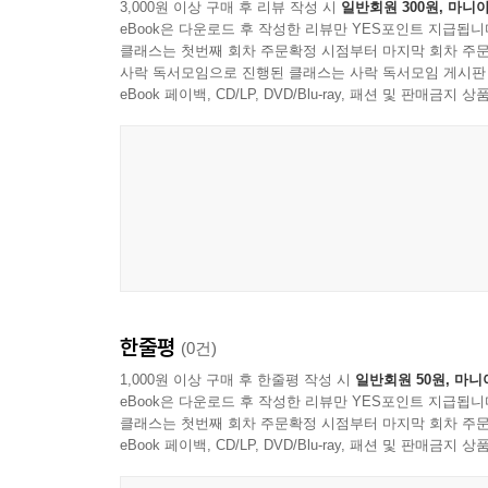
3,000원 이상 구매 후 리뷰 작성 시
일반회원 300원, 마니아
eBook은 다운로드 후 작성한 리뷰만 YES포인트 지급됩니
안녕하세요, 저는 토마의 목소리에 초대받은 자입니
클래스는 첫번째 회차 주문확정 시점부터 마지막 회차 주문
나는 소리를 만듭니다. 나는 말을 합니다. 나는 텍
사락 독서모임으로 진행된 클래스는 사락 독서모임 게시판
나는 기록합니다. 나는 말을 전합니다. 나는 텍스트
eBook 페이백, CD/LP, DVD/Blu-ray, 패션 및 판매금
나는 누구이며 지금 어디 있습니까?
--- 남수영, 「토마의 ‘지금-여기’」 중에서
그 어떤 것도 도구화되지 않는 종류의 퍼포먼스는 
디부터 어디까지가 재료일까? ‘기타 등등’이라는 영
문제를 어떻게 극복해야 하는가? 중심 없는 퍼포먼스
인가?
--- 신예슬, 「음악 혹은 음악이 있다는 사실」 중에
한줄평
(0건)
물질세계에서 이루어지는 수행은 과거-현재-미래의 
1,000원 이상 구매 후 한줄평 작성 시
일반회원 50원, 마니
eBook은 다운로드 후 작성한 리뷰만 YES포인트 지급됩니
지금-여기에서 벌어지는 수행은 절단되지 않는다.
클래스는 첫번째 회차 주문확정 시점부터 마지막 회차 주문
다. 때때로 수행은 시간을 압도하기도 한다. 이때 
eBook 페이백, CD/LP, DVD/Blu-ray, 패션 및 판매금
행적 시간’이라 부른다.