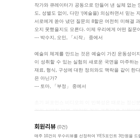
작가와 큐레이터가 공동으로 만들어 낸 실체 없는 인물
도, 성별도 없이, 다만 ‘(예술을) 의심하면서 믿는
서로에게 쏟아 냈던 질문의 8할은 여전히 미해결 과
오지 못했을지도 모른다. 이제 우리에게 어떤 질문이
--- 박수지, 오민, 「시작」 중에서
예술의 체계를 만드는 것은 예술이 가진 운동성이지,
이 성취할 수 있는 실험의 새로운 국면을 마주하는
재료, 형식, 구성에 대한 정의와도 맥락을 같이 한다
은 아닌가?
--- 토마, 「부정」 중에서
초기 퍼포먼스 비디오의 이 반복성은 때로는 정신
것의 실패한 반복, ‘억압된 것의 귀환’으로 이해되
은 결국 현대 사회의 ‘증상’을 드러내는 작업으로 
회원리뷰
어서는 방법은 없을까?
(0건)
--- 조선령, 「만일 반복이 가능하다면…」 중에서
매주 10건의 우수리뷰를 선정하여 YES포인트 3만원을 드