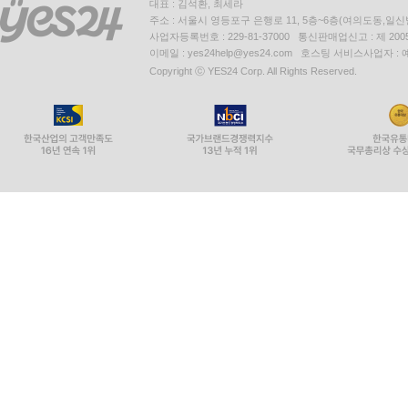
대표 : 김석환, 최세라
주소 : 서울시 영등포구 은행로 11, 5층~6층(여의도동,일신
사업자등록번호 : 229-81-37000 통신판매업신고 : 제 200
이메일 : yes24help@yes24.com 호스팅 서비스사업자 :
Copyright ⓒ YES24 Corp. All Rights Reserved.