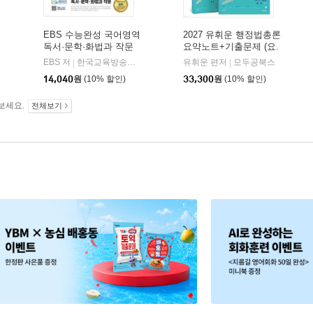
EBS 수능완성 국어영역
2027 유휘운 행정법총론
독서·문학·화법과 작문
요약노트+기출문제 (요.
(2026년)
플.)
비상교육
EBS 저
한국교육방송공사
유휘운 편저
모두공북스
|
|
|
14,040
원
(10% 할인)
33,300
원
(10% 할인)
보세요.
전체보기