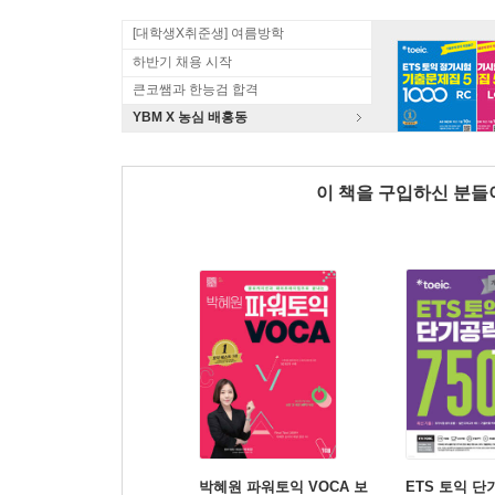
[대학생X취준생] 여름방학
하반기 채용 시작
큰코쌤과 한능검 합격
YBM X 농심 배홍동
이 책을 구입하신 분
박혜원 파워토익 VOCA 보
ETS 토익 단