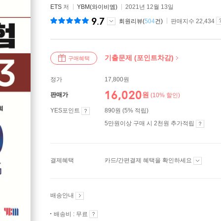
ETS
저
YBM(와이비엠)
2021년 12월 13일
9.7
회원리뷰(
504
건)
판매지수 22,434
기출문제 (포인트차감)
구매혜택
정가
17,800원
16,020
원
판매가
(10% 할인)
YES포인트
890원 (5% 적립)
5만원이상 구매 시 2천원 추가적립
결제혜택
카드/간편결제 혜택을 확인하세요
배송안내
배송비 : 무료