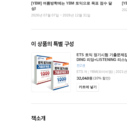
[YBM] 여름방학에는 YBM 토익으로 목표 점수 달
[
성!
20
2026년 07월 07일 ~ 2026년 12월 31일
이 상품의 특별 구성
ETS 토익 정기시험 기출문제집 10
DING 리딩+LISTENING 리스
전2권
ETS 저
YBM(와이비엠)
2021년
|
|
32,040
원
(10% 할인)
카트에 넣기
책소개