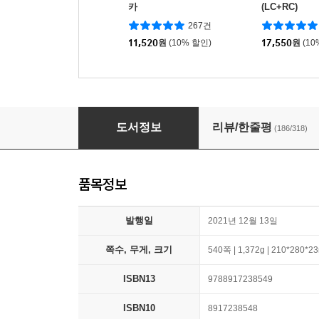
카
(LC+RC)
267건
11,520
원
(10% 할인)
17,550
원
(10
ETS 토익 정기시험 기출문제집 1000 Vol.3 RE
도서정보
리뷰/한줄평
(186/318)
품목정보
발행일
2021년 12월 13일
쪽수, 무게, 크기
540쪽 | 1,372g | 210*280*
ISBN13
9788917238549
ISBN10
8917238548