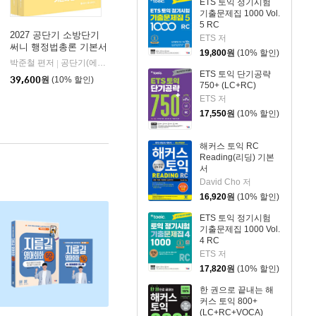
ETS 토익 정기시험
기출문제집 1000 Vol.
5 RC
2027 공단기 소방단기
ETS 저
써니 행정법총론 기본서
19,800
원
(10% 할인)
박준철 편저
공단기(에스티유니타스)
|
ETS 토익 단기공략
39,600
원
(10% 할인)
750+ (LC+RC)
ETS 저
17,550
원
(10% 할인)
해커스 토익 RC
Reading(리딩) 기본
서
David Cho 저
16,920
원
(10% 할인)
ETS 토익 정기시험
기출문제집 1000 Vol.
4 RC
ETS 저
17,820
원
(10% 할인)
한 권으로 끝내는 해
커스 토익 800+
(LC+RC+VOCA)