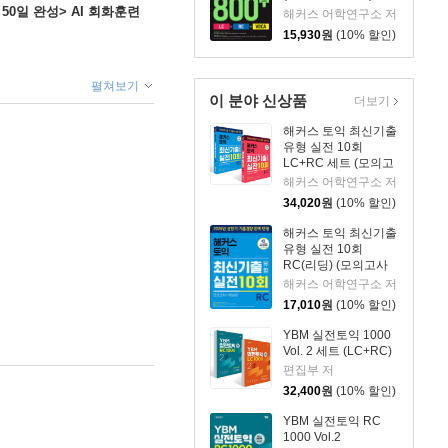
 50일 완성> AI 회화훈련
해커스 어학연구소 저
15,930
원
(10% 할인)
펼쳐보기
이 분야 신상품
더보기
해커스 토익 최신기출
유형 실전 10회
LC+RC 세트 (모의고
사+해설집)
해커스 어학연구소 저
34,020
원
(10% 할인)
해커스 토익 최신기출
유형 실전 10회
RC(리딩) (모의고사
+해설집)
해커스 어학연구소 저
17,010
원
(10% 할인)
YBM 실전토익 1000
Vol. 2 세트 (LC+RC)
편집부 저
32,400
원
(10% 할인)
YBM 실전토익 RC
1000 Vol.2