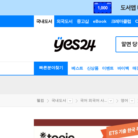
국내도서
외국도서
중고샵
eBook
크레마클럽
C
빠른분야찾기
베스트
신상품
이벤트
바이백
매
웰컴
국내도서
국어 외국어 사...
영어