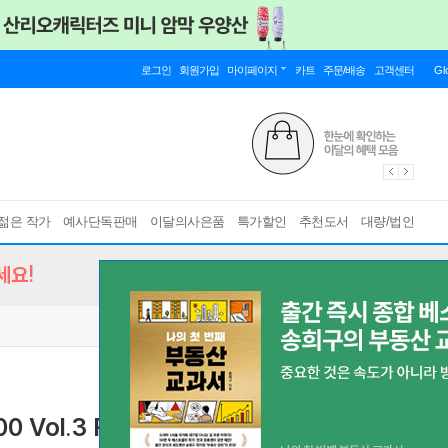
로그인
회원가입
마이페이지
카트
주문/배송
고객센터
Gl
젊은 작가
예사단독판매
이달의사은품
특가할인
추천도서
대량/법인
세요!
 Vol.3 READING 리딩