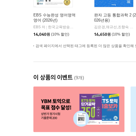
EBS 수능완성 영어영역
완자 고등 통합과학 2 (2
영어 (2026년)
026년용)
EBS 저
한국교육방송공사
김은경,채규선,조향숙 등저
|
14,040
원
(10% 할인)
16,650
원
(10% 할인)
검색 페이지에서 선택된 태그에 등록된 더 많은 상품을 확인해 
이 상품의 이벤트
(9개)