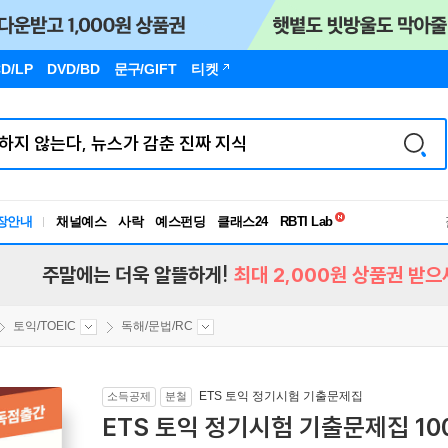
D/LP
DVD/BD
문구
/GIFT
티켓
독서유형검사
장안내
채널예스
사락
예스펀딩
클래스24
RBTI Lab
독서유형검사
주말에는 더욱 알뜰하게!
최대 2,000원 상품권 받으
토익/TOEIC
독해/문법/RC
ETS 토익 정기시험 기출문제집
소득공제
분철
ETS 토익 정기시험 기출문제집 1000