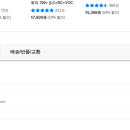
토익 700+ (LC+RC+VOC
864건
A)
73건
221건
15,300
원
(10% 할인)
% 할인)
17,820
원
(10% 할인)
ADING 리딩
배송/반품/교환
23mm