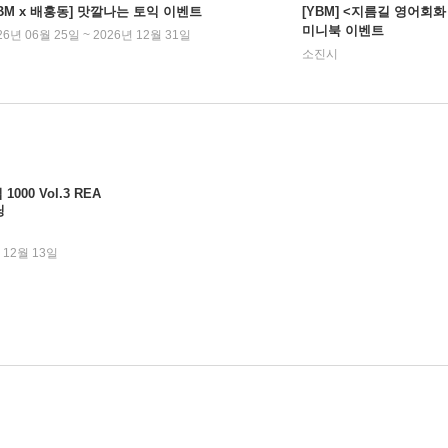
YBM x 배홍동] 맛깔나는 토익 이벤트
[YBM] <지름길 영어회화
미니북 이벤트
26년 06월 25일 ~ 2026년 12월 31일
소진시
00 Vol.3 REA
닝
 12월 13일