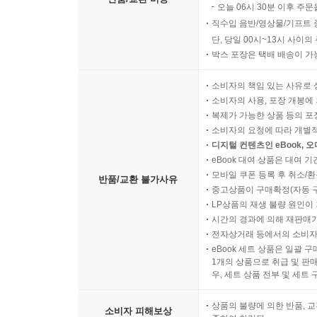
오늘 06시 30분 이후 주문
직수입 음반/영상물/기프트 
단, 당일 00시~13시 사이
박스 포장은 택배 배송이 가
소비자의 책임 있는 사유로 
소비자의 사용, 포장 개봉에 
복제가 가능한 상품 등의 포장을 
소비자의 요청에 따라 개별
디지털 컨텐츠인 eBook, 
eBook 대여 상품은 대여 기
모바일 쿠폰 등록 후 취소/환
반품/교환 불가사유
중고상품이 구매확정(자동 
LP상품의 재생 불량 원인이 기
시간의 경과에 의해 재판매가
전자상거래 등에서의 소비자
eBook 세트 상품은 일괄 
1개의 상품으로 취급 및 판매
우, 세트 상품 전부 및 세트
상품의 불량에 의한 반품, 교
소비자 피해보상