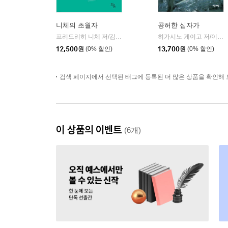
니체의 초월자
공허한 십자가
프리드리히 니체 저/김철 편역
히읏
히가시노 게이고 저/이선희 역
|
12,500
원
(0% 할인)
13,700
원
(0% 할인)
검색 페이지에서 선택된 태그에 등록된 더 많은 상품을 확인해 
이 상품의 이벤트
(6개)