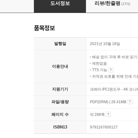
왓츠 인 마이 아이패드
도서정보
리뷰/한줄평
(17/1)
품목정보
발행일
2021년 10월 18일
배송 없이 구매 후 바로 읽
제한없음
이용안내
TTS 가능
저작권 보호를 위해 인쇄 기
지원기기
크레마 /PC(윈도우 - 4K 모
파일/용량
PDF(DRM) | 26.41MB
페이지 수
약 288쪽
ISBN13
9791167600127