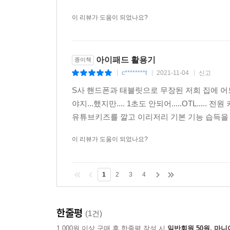
이 리뷰가 도움이 되었나요?
아이패드 활용기
종이책
c********t
2021-11-04
신고
|
|
|
S사 핸드폰과 태블릿으로 무장된 저희 집에 어
야지...했지만.... 1초도 안되어.....OTL.
유튜브키즈를 깔고 이리저리 기본 기능 습득을 
이 리뷰가 도움이 되었나요?
1
2
3
4
한줄평
(1건)
1,000원 이상 구매 후 한줄평 작성 시
일반회원 50원, 마니