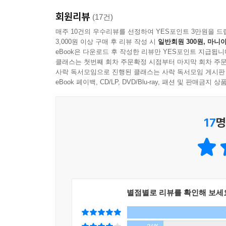
회원리뷰
나만의 유니크하고
(17건)
스마트한 디지털 생활을 위한
매주 10건의 우수리뷰를 선정하여 YES포인트 3만원을 드
3,000원 이상 구매 후 리뷰 작성 시
일반회원 300원, 마니아
업데이트를 시작합니다!
eBook은 다운로드 후 작성한 리뷰만 YES포인트 지급됩니
클래스는 첫번째 회차 주문확정 시점부터 마지막 회차 주문
『왓츠 인 마이 아이패드』는 네 개의 파트와 다양한
사락 독서모임으로 진행된 클래스는 사락 독서모임 게시판
설명하고 있다. 파트 1에는 아이패드의 종류와 선택
eBook 페이백, CD/LP, DVD/Blu-ray, 패션 및 판매금
앱인 굿노트를 이용한 비주얼 씽킹을 해보면서 굿
등을 알려주고, 파트 4는 아이패드의 기본 탑재된
17
명
외에도 디지털 글씨를 쓰는 법과 시험공부와 외국어 
별점별로 리뷰를 확인해 보세