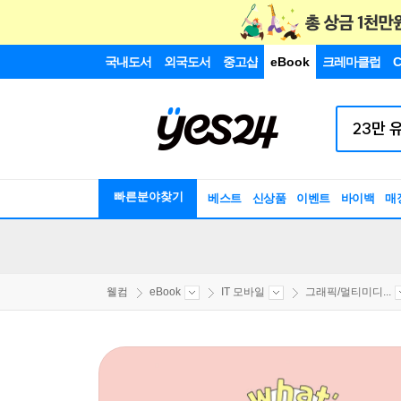
국내도서
외국도서
중고샵
eBook
크레마클럽
C
빠른분야찾기
베스트
신상품
이벤트
바이백
매
웰컴
eBook
IT 모바일
그래픽/멀티미디...