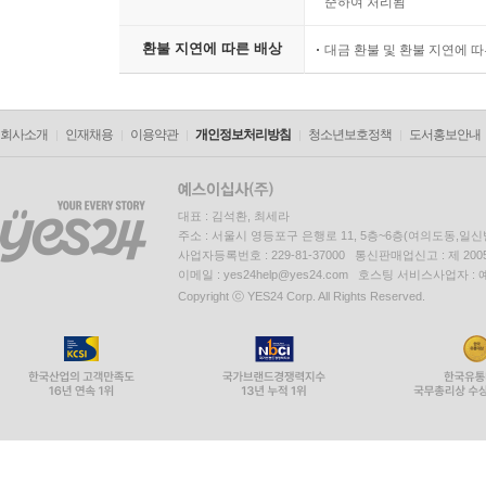
준하여 처리됨
환불 지연에 따른 배상
대금 환불 및 환불 지연에 
회사소개
인재채용
이용약관
개인정보처리방침
청소년보호정책
도서홍보안내
대표 : 김석환, 최세라
주소 : 서울시 영등포구 은행로 11, 5층~6층(여의도동,일신
사업자등록번호 : 229-81-37000 통신판매업신고 : 제 200
이메일 : yes24help@yes24.com 호스팅 서비스사업자 :
Copyright ⓒ YES24 Corp. All Rights Reserved.