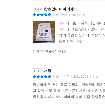
왓츠인마이아이패드
종이책
a*******8
2023-06-29
신고
|
|
|
아이패드를 가지게 되면서다양
아이패드>를 알게 되었다. 아
해'가 출간한 도서다. 책을 
드를 10%...
더보기
이 리뷰가 도움이 되었나요?
서평
종이책
m********7
2021-11-05
신고
|
|
|
안녕하세요, 저는 요즘 직장의 4개월짜리 장기
과 함께 너무 몸이 노곤노곤하네요. 오늘은 일
학원을 다니다 보니 라떼와 달리 요즘 학생들은