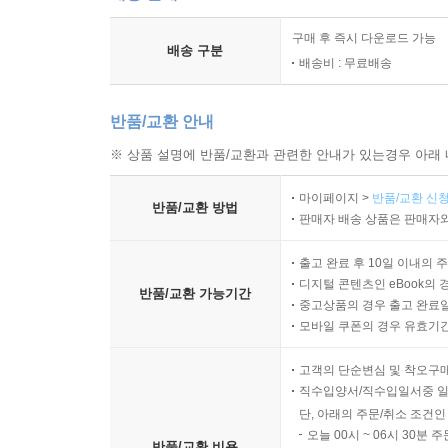
구매 후 즉시 다운로드 가능
배송 구분
배송비 : 무료배송
반품/교환 안내
※ 상품 설명에 반품/교환과 관련한 안내가 있는경우 아래 
마이페이지 >
반품/교환 신청
반품/교환 방법
판매자 배송 상품은 판매자와
출고 완료 후 10일 이내의 
디지털 콘텐츠인 eBook의 
반품/교환 가능기간
중고상품의 경우 출고 완료일
모바일 쿠폰의 경우 유효기간(
고객의 단순변심 및 착오구
직수입양서/직수입일서중 일
단, 아래의 주문/취소 조건인
오늘 00시 ~ 06시 30분 
반품/교환 비용