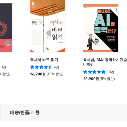
역사서 바로 읽기
목사님, AI와 동역하시겠습
니까?
3건
4건
10건
% 할인)
16,200
원
(10% 할인)
20,900
원
(5% 할인)
배송/반품/교환