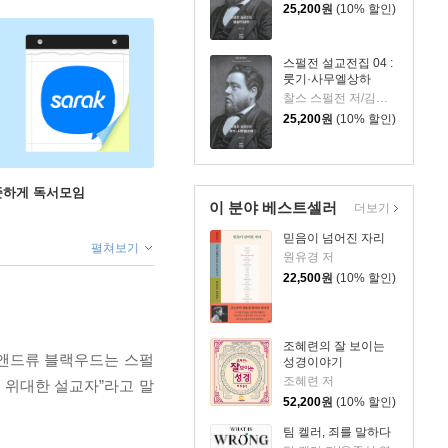
25,200
원
(10% 할인)
스펄전 설교전집 04 :
룻기·사무엘상하
찰스 스펄전 저/김원주 역
25,200
원
(10% 할인)
꾸준하게 독서모임
이 분야 베스트셀러
더보기
믿음이 넘어진 자리
펼쳐보기
원유경 저
22,500
원
(10% 할인)
조혜련의 잘 보이는
 앤드류 블랙우드는 스펄
성경이야기
조혜련 저
 위대한 설교자”라고 말
52,200
원
(10% 할인)
팀 켈러, 죄를 말하다