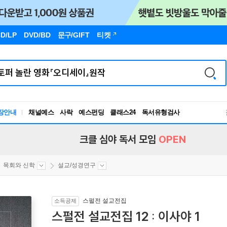
D/LP
DVD/BD
문구
/GIFT
티켓
장안내
채널예스
사락
예스펀딩
클래스24
독서유형검사
RBTI Lab
독서유형검사
크클 심야 독서 모임
OPEN
목회와 신학
설교/성경연구
스펄전 설교전집
소득공제
스펄전 설교전집 12 : 이사야 1