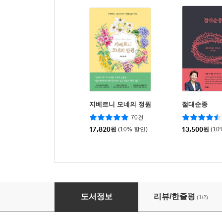
지베르니 모네의 정원
절대순종
70건
17,820
원
(10% 할인)
13,500
원
(10
스펄전 설교전집 12 : 이사야 1
도서정보
리뷰/한줄평
(1/2)