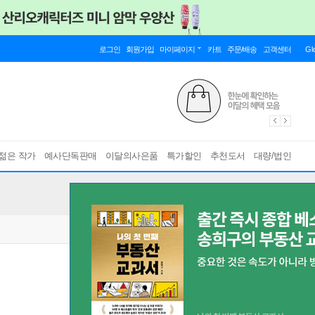
로그인
회원가입
마이페이지
카트
주문/배송
고객센터
Gl
젊은 작가
예사단독판매
이달의사은품
특가할인
추천도서
대량/법인