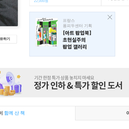
22,000원
프랑스
퐁피두센터 기획
[아트 팝업북]
초현실주의
유하기
팝업 갤러리
들이
함께 산 책