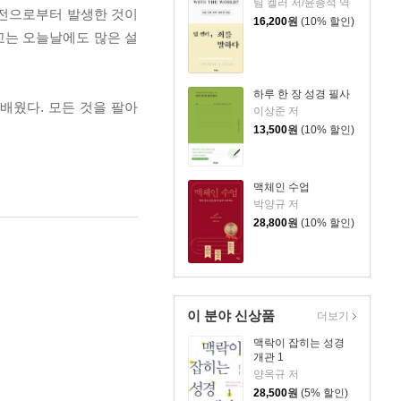
팀 켈러 저/윤종석 역
펄전으로부터 발생한 것이
16,200
원
(10% 할인)
교는 오늘날에도 많은 설
하루 한 장 성경 필사
배웠다. 모든 것을 팔아
이상준 저
13,500
원
(10% 할인)
맥체인 수업
박양규 저
28,800
원
(10% 할인)
이 분야 신상품
더보기
맥락이 잡히는 성경
개관 1
양옥규 저
28,500
원
(5% 할인)