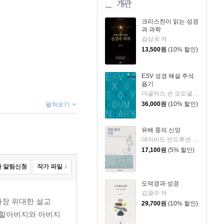
크리스천이 읽는 성경
과 과학
김상국 저
13,500
원
(10% 할인)
ESV 성경 해설 주석
욥기
더글러스 숀 오도넬 저/이언 두기드,제이 스클라,제임스 해밀턴 편/홍병룡 역
36,000
원
(10% 할인)
펼쳐보기
유배 중의 신앙
데이비드 반드루넨 저/권대영 역
17,100
원
(5% 할인)
 알림신청
작가 파일
도덕경과 성경
김광수 저
 가장 위대한 설교
29,700
원
(10% 할인)
 할아버지와 아버지