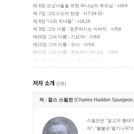
제 6장 선교사들을 위한 하나님의 부르심 · 사6:8
제 7장 그리스도의 탄생 · 사7:14-15
제 8장 “나와 자녀들” · 사8:18
제 9장 그의 이름 - 영존하시는 아버지 · 사9:6
제10장 그의 이름 - 기묘자! · 사9:6
제11장 그의 이름 - 모사 · 사9:6
제12장 그의 이름 - 전능하신 하나님 · 사9:6
제13장 크리스마스의 질문 · 사9:6
제14장 그리스도의 안식과 우리의 안식 · 사11:10
제15장 새 마음을 위한 새 노래 · 사12:1
저자 소개
제16장 단단한 곳에 박힌 못 · 사22:23-25
(2명)
제17장 한 성읍의 노래, 그리고 평강의 진주 · 사26:
제18장 포도원지기 · 사27:3
저 :
찰스 스펄전
(Charles Haddon Spurg
제19장 복음의 훈계를 거부하는 자들 · 사28:12
제20장 소맥(小麥) · 사28:25
스펄전은 “설교의 황태자”
제21장 죄인들과 성도들을 향한 메시지 · 사30:15
자”, “불붙은 떨기나무
제22장 기다리시는 하나님과 기다리시는 백성 ·사30