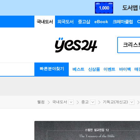
국내도서
외국도서
중고샵
eBook
크레마클럽
C
빠른분야찾기
베스트
신상품
이벤트
바이백
매
웰컴
국내도서
종교
기독교(개신교)