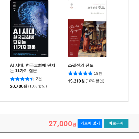
AI 시대, 한국교회에 던지
스펄전의 전도
는 11가지 질문
18건
2건
15,210
원
(10% 할인)
20,700
원
(10% 할인)
27,000
카트에 넣기
바로구매
원