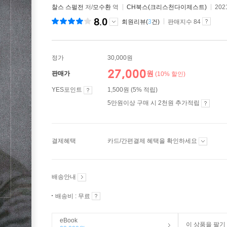
찰스 스펄전
저/
모수환
역
CH북스(크리스천다이제스트)
202
8.0
회원리뷰(
3
건)
판매지수 84
정가
30,000원
27,000
원
판매가
(10% 할인)
YES포인트
1,500원 (5% 적립)
5만원이상 구매 시 2천원 추가적립
결제혜택
카드/간편결제 혜택을 확인하세요
배송안내
배송비 : 무료
eBook
이 상품을 팔기