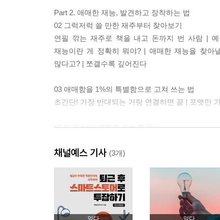
Part 2. 애매한 재능, 발견하고 장착하는 법
02 그럭저럭 쓸 만한 재주부터 찾아보기
연필 깎는 재주로 책을 내고 돈까지 번 사람 | 예
재능이란 게 정확히 뭐야? | 애매한 재능을 찾아낼
많다고? | 쪼갤수록 깊어진다
03 애매함을 1%의 특별함으로 고쳐 쓰는 법
초간단! 가장 반대되는 거랑 연결하면 끝 | 포맷만 
04 드레스업! 애매한 재능 활용법
체화: 확실하게 내 것으로 만들기 | 지방대 휴학생
채널예스 기사
(3개)
Part 3. 각오 없이 시작하고, 노력 없이 유지하도록
05 최대한 대충 할 수 있어야 한다
열심히는 그만, 제발 대충 하자 | 반드시 대충 해야
06 애매한 재능 발현을 위한 아주 작은 조건들
읽다
읽다