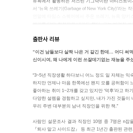
뉴욕에서 활동하는 저스틴 기그낙이란 아티스트이자
서 ‘뉴욕 쓰레기(Garbage of New York Cit
연말에 타임스 스퀘어에서 주운 쓰레기, 뉴욕 양키스
레기를 담은 한정판을 내기도 했다. 그는 버려진 쓰
체 이게 어떻게 가능했던 것일까? 이 또한 애매한 
출판사 리뷰
--- 「Part 2. 애매한 재능, 발견하고 장착하는 법」
“이건 남들보다 살짝 나은 거 같긴 한데… 어디 써먹을
[제발 대충 하라]
신이시여, 왜 나에게 이런 쓰잘데기없는 재능을 주
대충 하는 것은 일을 시작하고 흐지부지하는 게 아니
는 정도’라는 뜻이다. 그렇다면 ‘추스르다’라는 말은
“3~5년 직장생활 하다보니 어느 정도 일 자체는 익
는다는 뜻이다. 즉, 대충 한다는 것은 무언가를 아주
하지만 언제나 마음 한쪽에선 왠지 모를 공허함이 
어보겠어!” 하고 두꺼운 책을 펼쳤다가 앞부분만 조금
좋아하는 취미 1~2개를 갖고 있지만 ‘덕후’라고 하기
반쪽만 읽어보자.”라고 생각 하고 실천해나가는 게 
다양한 설렘을 경험하고 싶지만, 내가 가진 것들이 
미다. 그리고 대충 하는 것의 핵심은 힘을 빼는 것이
우리 주변 대부분의 남녀 직장인을 위한 책.”
--- 「Part 3. 각오 없이 시작하고, 노력 없이 유
사람인 설문조사 결과 직장인 10명 중 7명은 n잡
[엥? 멀쩡한 카페를 누가 빌려줘?]
『퇴사 말고 사이드잡』 등 최근 1년간 출판된 관련
폐점하기로 마음 먹은 사람, 계약 기간이 남아 있