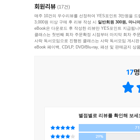
말도 안 된다고 생각하겠지만 100% 말이 된다. 
회원리뷰
(17건)
그닥 필요 없다. 애매하고 어설픈 재능이 빛을 발하는
매주 10건의 우수리뷰를 선정하여 YES포인트 3만원을 드
없었던 속도로 거의 모든 것과의 연결이 가능하다. 
3,000원 이상 구매 후 리뷰 작성 시
일반회원 300원, 마니아
주민도 있다. 거리뷰를 이용하면 안방에 앉아 부동산
eBook은 다운로드 후 작성한 리뷰만 YES포인트 지급됩니
일어났다는 것이다. 노 젓는 이들은 몇 명뿐이고, 아
클래스는 첫번째 회차 주문확정 시점부터 마지막 회차 주문
사락 독서모임으로 진행된 클래스는 사락 독서모임 게시판
eBook 페이백, CD/LP, DVD/Blu-ray, 패션 및 판매금
내세울 스펙, 배경, 재능 하나 없는데…
이상한 일들이 벌어졌다!?
17
명
- 평범한 대학생이 개인여행을 한다니 대기업이 1,0
- 갑자기 삼성전자 부회장, 부산시장 등 유명인사
- 대학 시절 C+ 받았던 과제로 군 복무 중 특허 출
- 토익점수도 없는데 대기업 인턴을 거쳐 또다른 대
별점별로 리뷰를 확인해 보세
무엇보다 내 애매한 재능을 ‘사람들이 궁금해할 재능
사람들이 반응하고 궁금해하는 상품 또는 콘텐츠로
7
과정에 대한 내용이다. 이것이 핵심이다. 중요한 
29%