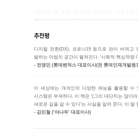
를 원하는 사람에게 일정 금액을 받고 빌려주는 것이
이면에는 꿈 성취, 팍팍해진 살림살이, 사회구조 변
를 적은 돈으로 3일이나 일주일이라도 운영해볼 수
확실하다. 세상이 변화하고 있는 게 느껴지니 ‘이
자신이 생각한 애매한 재능(카페+명상)을 실현해 보며
불안함을 떨칠 수가 없다. 하지만 딱히 재능(능력
것도 조금만 방향을 비틀면 가능하다. 커피 마진
추천평
하찮은 것뿐이다.
로 개발할 수도 있다. ‘1년 동안 카페 열 곳을 운
니, 디자이너가 1년 동안 카페 열 곳을 운영했다고
디지털 전환(DX), 코로나19 등으로 판이 바뀌
애매한 재능이 핵심 역량으로 변화하는 과정
발하는 마법의 공간이 펼쳐진다. ‘사회적 핵심역량 
--- 「Part 4. 애매한 재능 증폭의 기술」 중에서
- 전영민 (롯데벤처스 대표이사(전 롯데인재개발원장
『애매한 재능이 무기가 되는 순간』의 저자 윤상훈 
먹는 능력/맛깔나게 먹는 능력’이 ‘Mukbang(먹방
모든 문제는 움직이지 않는 데 있다. 무가치해보이는
이 세상에는 개개인의 다양한 재능을 활용할 수 
시스템은 부재하다. 이 책은 ‘(그리 대단치는 않더
쓸모없어 보이는 능력으로 지금 당장 만들 수 있는
새로운 길을 갈 수 있다’는 사실을 알려 준다. 이 말 
경제적·정신적 자유!
- 김민철 ('야나두' 대표이사)
‘애매한 재능으로 만드는 꽤 그럴듯한 성공’