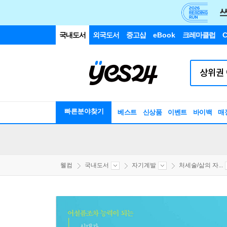
국내도서
외국도서
중고샵
eBook
크레마클럽
C
빠른분야찾기
베스트
신상품
이벤트
바이백
매
웰컴
국내도서
자기계발
처세술/삶의 자...