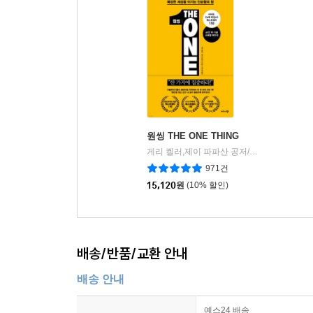
원씽 THE ONE THING
게리 켈러,제이 파파산 공저/구세희 역
비즈
|
971건
15,120
원
(10% 할인)
배송/반품/교환 안내
배송 안내
예스24 배송