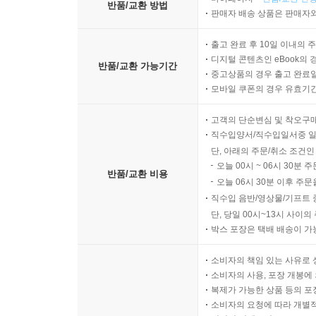
반품/교환 방법
판매자 배송 상품은 판매자와
출고 완료 후 10일 이내의 
디지털 콘텐츠인 eBook의 
반품/교환 가능기간
중고상품의 경우 출고 완료일
모바일 쿠폰의 경우 유효기간(
고객의 단순변심 및 착오구
직수입양서/직수입일서중 일
단, 아래의 주문/취소 조건인
오늘 00시 ~ 06시 30분 
반품/교환 비용
오늘 06시 30분 이후 주문
직수입 음반/영상물/기프트 
단, 당일 00시~13시 사이
박스 포장은 택배 배송이 가
소비자의 책임 있는 사유로 
소비자의 사용, 포장 개봉에 
복제가 가능한 상품 등의 포장을 
소비자의 요청에 따라 개별