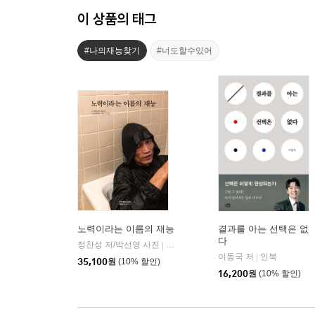
이 상품의 태그
#나의재능찾기
#너도할수있어
노력이라는 이름의 재능
결과를 아는 선택은 없
다
정찬성 저/박선영 사진
퍼머넌트북스(Permanent Books)
|
이동국 저
인북
|
35,100
원
(10% 할인)
16,200
원
(10% 할인)