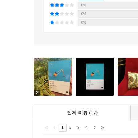
이해할 수 있는 애매함이야말로 호기심을 탄생시키기
0%
0%
이 책은 하고 싶은 일이 있어도 재능이 부족하다는 
0%
살아가지만 불확실한 미래 때문에 밤잠을 설치는 
찾고 개발해 나가야 하는지에 대한 명확한 방법을 
2
전체 리뷰
(17)
1
2
3
4