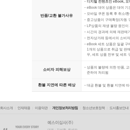
디지털 컨텐츠인 eBook, 
eBook 대여 상품은 대여 기
모바일 쿠폰 등록 후 취소/환
반품/교환 불가사유
중고상품이 구매확정(자동 
LP상품의 재생 불량 원인이 기
시간의 경과에 의해 재판매가
전자상거래 등에서의 소비자
eBook 세트 상품은 일괄 
1개의 상품으로 취급 및 판매
우, 세트 상품 전부 및 세트
상품의 불량에 의한 반품, 교
소비자 피해보상
준하여 처리됨
환불 지연에 따른 배상
대금 환불 및 환불 지연에 
회사소개
인재채용
이용약관
개인정보처리방침
청소년보호정책
도서홍보안내
대표 : 김석환, 최세라