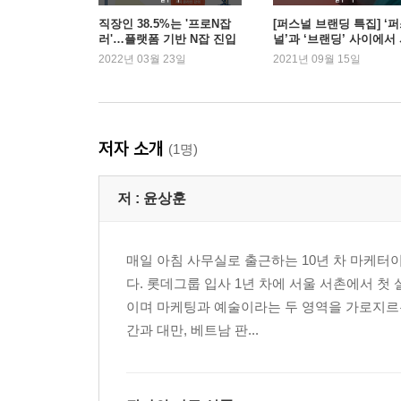
서행하더라도 벨트는 매셔야죠 | 일과 일상을 섞어야
직장인 38.5%는 '프로N잡
[퍼스널 브랜딩 특집] ‘
러'…플랫폼 기반 N잡 진입
널’과 ‘브랜딩’ 사이에서
늘며 관련서 성장세
성거릴 때
2022년 03월 23일
2021년 09월 15일
Part 4. 애매한 재능 증폭의 기술
07 나의 애매함에 부합하는 카테고리는?
나침반이 되어 줄 플랫폼 지도 | 몰라도 되지만 알아
저자 소개
(1명)
08 어제보다 딱 1그램만 더 행복하게
10만 원으로도 가능한 내 사업 | 의외의 수확, 애매
저 :
윤상훈
매일 아침 사무실로 출근하는 10년 차 마케터
다. 롯데그룹 입사 1년 차에 서울 서촌에서 
이며 마케팅과 예술이라는 두 영역을 가로지르는
간과 대만, 베트남 판...