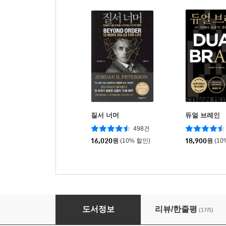
질서 너머
듀얼 브레인
498건
16,020
원
(10% 할인)
18,900
원
(10
애매한 재능이 무기가 되는 순간
도서정보
리뷰/한줄평
(17/5)