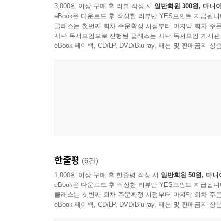
3,000원 이상 구매 후 리뷰 작성 시
일반회원 300원, 마니아
나오거나, 숫자가 빼곡히 적혀 있는 도표에 질려버
eBook은 다운로드 후 작성한 리뷰만 YES포인트 지급됩니
클래스는 첫번째 회차 주문확정 시점부터 마지막 회차 주문
『한 권으로 끝내는 재무제표』는 크게 2단계로 구성
사락 독서모임으로 진행된 클래스는 사락 독서모임 게시판
재무제표를 분석한다. 실제 기업의 재무제표 수치를
eBook 페이백, CD/LP, DVD/Blu-ray, 패션 및 판매금
자본 등이 오고가는 것을 한눈에 알 수 있다.
이 책은 0장부터 4장까지 5개의 장이다. 0장
3장에서는 현금흐름표를 회계 퀴즈와 함께 분석
책에서 다루는 재무제표는 일본의 유명 기업인 세븐
있는 기업의 재무제표를 분석함으로써, 기업 비즈니
한줄평
(6건)
1,000원 이상 구매 후 한줄평 작성 시
일반회원 50원, 마니
eBook은 다운로드 후 작성한 리뷰만 YES포인트 지급됩니
클래스는 첫번째 회차 주문확정 시점부터 마지막 회차 주문
eBook 페이백, CD/LP, DVD/Blu-ray, 패션 및 판매금