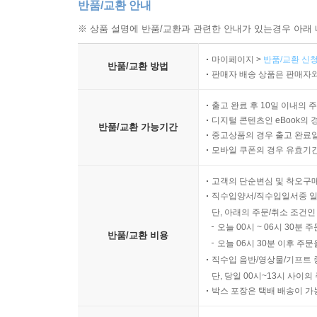
반품/교환 안내
※ 상품 설명에 반품/교환과 관련한 안내가 있는경우 아래 
마이페이지 >
반품/교환 신청
반품/교환 방법
판매자 배송 상품은 판매자와
출고 완료 후 10일 이내의 
디지털 콘텐츠인 eBook의 
반품/교환 가능기간
중고상품의 경우 출고 완료일
모바일 쿠폰의 경우 유효기간(
고객의 단순변심 및 착오구
직수입양서/직수입일서중 일
단, 아래의 주문/취소 조건인
오늘 00시 ~ 06시 30분 
반품/교환 비용
오늘 06시 30분 이후 주문
직수입 음반/영상물/기프트 
단, 당일 00시~13시 사이
박스 포장은 택배 배송이 가