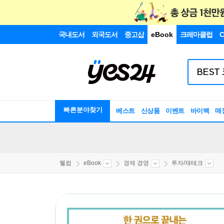
국내도서
외국도서
중고샵
eBook
크레마클럽
C
빠른분야찾기
베스트
신상품
이벤트
바이백
매
웰컴
eBook
경제 경영
투자/재테크