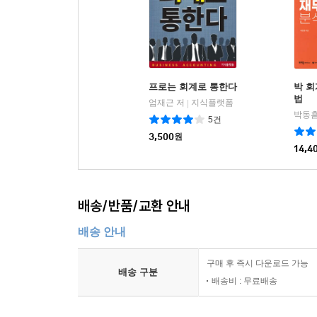
프로는 회계로 통한다
박 
법
엄재근 저
지식플랫폼
|
박동흠
5건
3,500
원
14,4
배송/반품/교환 안내
배송 안내
구매 후 즉시 다운로드 가능
배송 구분
배송비 : 무료배송