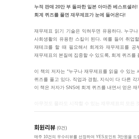
누적 판매 20만 부 돌파한 일본 아마존 베스트셀러!
회계 퀴즈를 풀면 재무제표가 눈에 들어온다!
재무제표 읽기 기술은 익혀두면 유용하다. 누구나
사회생활의 유용한 스킬이 된다. 예를 들어 취업할
재테크를 할 때 필요해서 회계와 재무제표를 공
재무제표의 본질에 집중할 수 있도록, 회계 퀴즈를
이 책의 저자는 “누구나 재무제표를 읽을 수 있는
퀴즈를 풀고 있다. 직업과 경험, 지식이 다 다른 
이 책은 저자가 SNS에 회계 퀴즈를 내면서 얻은 
아무것도 몰라도 시작할 수 있는 재무제표의 모든 것
재무제표는 재무상태표, 손익계산서, 현금흐름표 
회원리뷰
표시한 재무보고서이다. 법에 따라 의무가 있는 
(0건)
들여다보면, 정말 어렵다. 이해하려고 관련 책을 
매주 10건의 우수리뷰를 선정하여 YES포인트 3만원을 드