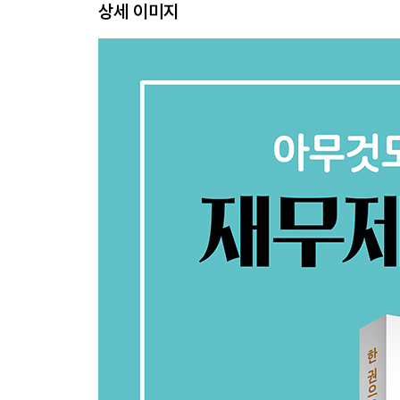
상세 이미지
1-4. [자동차 관련] 자동차 업계 비즈니스 모델 비교
Chapter 2 _ 손익계산서란 무엇일까?
2-0. 손익계산서란 무엇일까요?
2-1. [소매업] 매출원가율 착시효과에 속지 말자
2-2. [음식: 카페] 손익계산서를 통해 기업 판매처 
[Column 2] 조조타운의 사장은 왜 세뱃돈을 뿌릴까
2-3. [소매업] 기업 성장 동력을 파악하자
2-4. [의류] 이익률은 어떻게 변할까요?
Chapter 3 _ 현금흐름표란 무엇일까?
3-0. 현금흐름표란 무엇일까요?
3-1. [IT] 손익계산서는 적자인데, 현금흐름표는 흑자
3-2. [IT] 투자활동으로 인한 현금흐름표 구조를 파