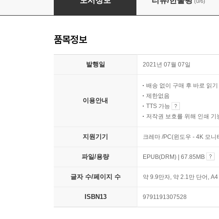
도서정보
리뷰/한줄평
(0/6)
품목정보
발행일
2021년 07월 07일
배송 없이 구매 후 바로 읽
제한없음
이용안내
TTS 가능
저작권 보호를 위해 인쇄 기
지원기기
크레마 /PC(윈도우 - 4K 모
파일/용량
EPUB(DRM) | 67.85MB
글자 수/페이지 수
약 9.9만자, 약 2.1만 단어, A
ISBN13
9791191307528