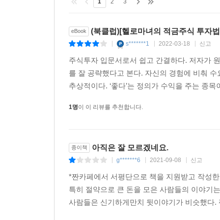
1
2
3
수익을 실현할 때까지 그냥 사면 된다.
(북클럽)[헬로마녀의 적금주식 투자법
eBook
② 하루 5분만 투자하면 된다!
s*******1
2022-03-18
신고
|
|
|
매일 종목 공부를 할 필요가 없기 때문에 장이 열려
주식투자 입문서로서 쉽고 간결하다. 저자가 원
않는다.
를 잘 공략했다고 본다. 자신의 경험에 비춰 
추상적이다. ‘좋다’는 정의가 수익을 주는 종목
③ 하락장에서도 수익이 난다!
초보 투자자들은 자신이 매수한 종목이 조금이라도
1명
이 이 리뷰를 추천합니다.
적금주식은 오히려 하락장에서 더 많은 주식을 매수할
④ 목표 설정은 내 상황에 맞게 마음대로 할 수 있다
아직은 잘 모르겠네요.
종이책
‘아이의 동화책 전집 구매를 위한 100만 원 만들기’,
g*******6
2021-09-08
신고
|
|
|
⑤ 안정적으로 시드머니를 불려준다!
*짠카페에서 서평단으로 책을 지원받고 작성한
목돈이 없어서 투자를 하지 못하겠다는 사람들이 많
특히 절약으로 큰 돈을 모은 사람들의 이야기
매도하고, 또 모아서 매도하면 어느새 확 불어난 시
사람들은 신기하게만치 뒷이야기가 비슷했다. 짠