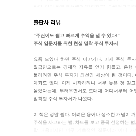
한다. 마치 한때 유행했던 ‘커피적금’, ‘담배적금’
게 매일 정해진 금액 안에서 매수를 하다가 자신의
출판사 리뷰
--- p.139
“주린이도 쉽고 빠르게 수익을 낼 수 있다!”
적금주식만 꾸준히 하면 상승장이든 하락장이든 가리
주식 입문자를 위한 현실 밀착 주식 투자서
락장에서 수익이 나오는 속도는 다르지만 하락장에서
다. 물론 장이 안 좋으면 내가 목표로 설정한 수익
요즘 모였다 하면 주식 이야기다. 이제 주식 투
만 장이 좋으면 일반 매수보다 더욱 빨리 수익이 나
월급만으로는 경제적 자유를 얻기 힘들고, 은행
--- p.144~145
불리려면 주식 투자가 최선인 세상이 된 것이다. 이
계좌도 없다. 이제 시작하려니 너무 늦은 것 같고
적금주식 방법은 정말 쉽다. 앞서 종목 선정 노하우
올랐다는데, 부러우면서도 도대체 어디서부터 어떻
일 적금 넣듯이 매수한다. 그리고 각 종목에 맞는,
밀착형 주식 투자서가 나왔다.
수익금을 포함해 다시 적금 넣듯이 매수한다. 이게
이 책은 정말 쉽다. 어려운 용어나 생소한 개념이 
--- p.183~184
주식을 사고파는 법, 차트를 보고 종목 선정하는 법
할 내용이지만 너무 기초적인 질문이라 어디 가