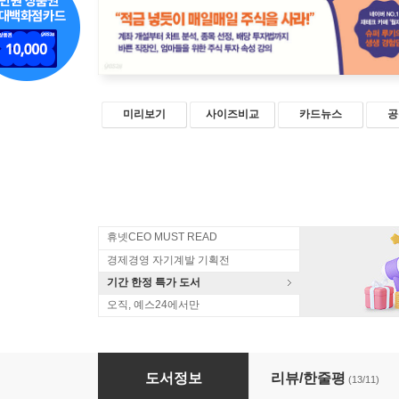
미리보기
사이즈비교
카드뉴스
공
휴넷CEO MUST READ
경제경영 자기계발 기획전
기간 한정 특가 도서
오직, 예스24에서만
헬로마녀의 적금주식 투자법
도서정보
리뷰/한줄평
(13/11)