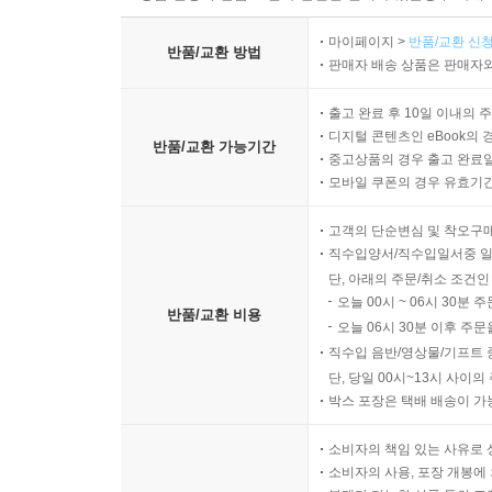
마이페이지 >
반품/교환 신청
반품/교환 방법
판매자 배송 상품은 판매자와
출고 완료 후 10일 이내의 
디지털 콘텐츠인 eBook의 
반품/교환 가능기간
중고상품의 경우 출고 완료일
모바일 쿠폰의 경우 유효기간(
고객의 단순변심 및 착오구
직수입양서/직수입일서중 일
단, 아래의 주문/취소 조건인
오늘 00시 ~ 06시 30분 
반품/교환 비용
오늘 06시 30분 이후 주문
직수입 음반/영상물/기프트 
단, 당일 00시~13시 사이
박스 포장은 택배 배송이 가
소비자의 책임 있는 사유로 
소비자의 사용, 포장 개봉에 