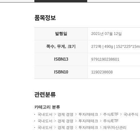
품목정보
발행일
2021년 07월 12일
쪽수, 무게, 크기
272쪽 | 490g | 152*225*15
ISBN13
9791190238601
ISBN10
1190238608
관련분류
카테고리 분류
국내도서
경제 경영
투자/재테크
주식/ETF
국내주식
국내도서
경제 경영
투자/재테크
주식/ETF
국내도서
경제 경영
투자/재테크
재무/자산관리