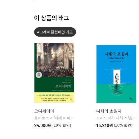
이 상품의 태그
#크레마클럽에있어요
오디세이아
니체의 초월자
호메로스 저/페테르 파울 루벤스 그림/박문재 역
현대지성
프리드리히 니체 저/김철 편역
|
24,300
원
(10% 할인)
15,210
원
(10% 할인)