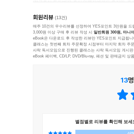
‘적금주식 투자법’은 주식 입문자에게도 좋지만, 주
회원리뷰
“무조건 안 쓰고 모으는 게 정답인 줄 알았다”
(13건)
평범한 두 아이 엄마는 어떻게 슈퍼개미가 되었을까
매주 10건의 우수리뷰를 선정하여 YES포인트 3만원을 드
3,000원 이상 구매 후 리뷰 작성 시
일반회원 300원, 마니아
eBook은 다운로드 후 작성한 리뷰만 YES포인트 지급됩니
어린나이에 결혼해서 두 아이의 엄마가 된 저자는 
클래스는 첫번째 회차 주문확정 시점부터 마지막 회차 주문
마련도 할 수 있을 거라 기대했지만, 두 아이를
사락 독서모임으로 진행된 클래스는 사락 독서모임 게시판
초현실적인 결혼생활로 생활고에 시달리다 마지막 끈
eBook 페이백, CD/LP, DVD/Blu-ray, 패션 및 판매금
후 도대체 어디서부터 어떻게 시작해야 할지 몰랐
정도였다. 그렇게 모르면 물어보고, 찾아보면서 차
13
명
처음에는 하루에 2만 원 벌기를 목표로 했다. 시
용돈으로 1주 매수하는 식이었다. 주로 단타매매를 
경험을 통해 저자는 단타매매가 자신의 생활 패턴과
“적금 넣듯이 매일매일 소액으로 주식을 사면 최대 
별점별로 리뷰를 확인해 보세
누구나 할 수 있는 무조건 수익 내는 적금주식 투자
69