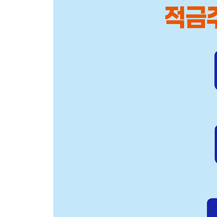
적금주식의 장점
적금주식 종목 선정 노하우 _ 1차 서류전형
재무제표, 거래량, 추세확인은 필수
Plus Page + 주식보다 쉬운 ETF 알아보기
적금주식 종목 선정 노하우 _ 2차 면접전형
얼마에 사야 잘 산 걸까?
차트 분석하기
지지선 vs. 저항선
봉차트 분석하기
이동평균선 확인하기
사업보고서 확인하기
Plus Page + 종목 선정 1차, 2차 해보기
PART 4 _ 무조건 수익 내는 적금주식 실전 투자법
적금주식을 시작합니다
누구나 쉽게 할 수 있는 적금주식 투자법