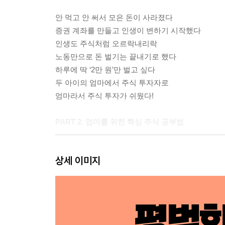
안 먹고 안 써서 모은 돈이 사라졌다
증권 계좌를 만들고 인생이 변하기 시작했다
인생도 주식처럼 오르락내리락
노동만으로 돈 벌기는 끝내기로 했다
하루에 딱 ‘2만 원’만 벌고 싶다
두 아이의 엄마에서 주식 투자자로
엄마라서 주식 투자가 쉬웠다!
PART 2. 엄마를 위한 핵심 주식 공부법
주식에 대해서 얼마나 알고 있나요?
상세 이미지
도대체 주식이 뭔데?
주식의 역할과 권리
주식의 종류는?
주식 시장은 어디인가?
Plus Page + 핫한 만큼 조심해야 하는 공모주 청약