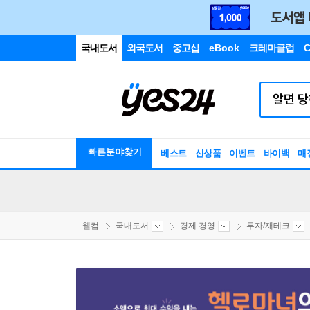
국내도서
외국도서
중고샵
eBook
크레마클럽
C
빠른분야찾기
베스트
신상품
이벤트
바이백
매
웰컴
국내도서
경제 경영
투자/재테크