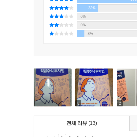
‘적금주식’이라고 하면 생소해서 어렵다고 생각할 수
23%
수 있는 주식 투자법으로 상승장은 물론이고 하락장
0%
했다. 꾸준히 공부를 하면서 어떤 투자법이 자신
0%
꾸준히 투자’하는 투자법이다. 보통 주식 초보들에게
8%
요소만을 가져온 것이다.
주식은 오르락내리락 파동이 있다. 그런 장에서
‘커피적금’, ‘담배적금’처럼 하루에 커피 값, 담
사든 자연스럽게 평균 단가가 좋은 가격에 맞춰진
매도하면 된다. 종목에 따라, 내가 설정한 목표에
된다는 게 적금주식의 장점이다.
“바쁜 직장인도, 엄마도 경제적 자유를 얻을 수 있다
8
2
주식 초보자들에게 적금주식을 추천하는 이유
전체 리뷰
(13)
① 매일 어떤 종목을 매수해야 할지 공부할 필요가 
적금주식은 한 가지 종목을 꾸준히 매수하는 것이기 