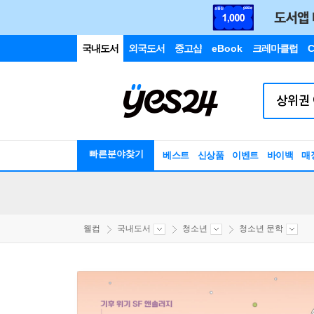
국내도서
외국도서
중고샵
eBook
크레마클럽
C
빠른분야찾기
베스트
신상품
이벤트
바이백
매
웰컴
국내도서
청소년
청소년 문학