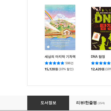
세상의 마지막 기차역
DNA 탐정
598건
15,120
원
(10% 할인)
12,420
원
(10
일인용 캡슐
도서정보
리뷰/한줄평
(15/4)