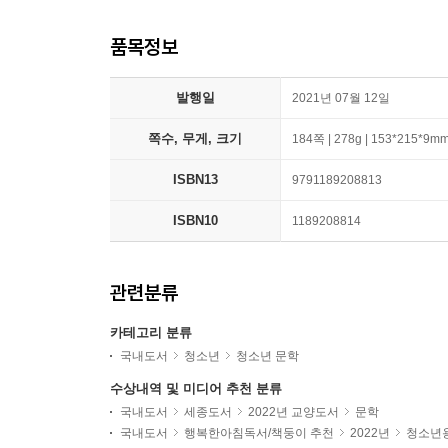
품목정보
발행일
2021년 07월 12일
쪽수, 무게, 크기
184쪽 | 278g | 153*215*9m
ISBN13
9791189208813
ISBN10
1189208814
관련분류
카테고리 분류
국내도서
청소년
청소년 문학
수상내역 및 미디어 추천 분류
국내도서
세종도서
2022년 교양도서
문학
국내도서
행복한아침독서/책둥이 추천
2022년
청소년용