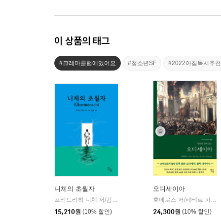
이 상품의 태그
#크레마클럽에있어요
#청소년SF
#2022아침독서추
니체의 초월자
오디세이아
프리드리히 니체 저/김철 편역
히읏
호메로스 저/페테르 파울 루벤스 그림/박문재 역
|
15,210
원
(10% 할인)
24,300
원
(10% 할인)