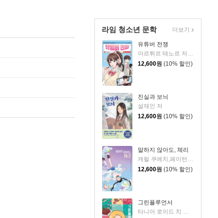
라임 청소년 문학
더보기
유튜버 전쟁
아르튀르 테노르 저/김자연 역
12,600
원
(10% 할인)
진실과 보늬
설재인 저
12,600
원
(10% 할인)
말하지 않아도, 체리
캐럴 쿠예치,페이턴 고다드 공저/이계순 역
12,600
원
(10% 할인)
그린플루언서
타니아 로이드 치 저/이계순 역