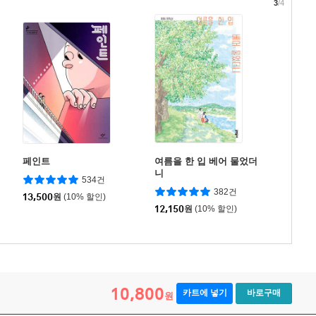
3
/4
페인트
여름을 한 입 베어 물었더
니
534건
382건
13,500
원
(10% 할인)
12,150
원
(10% 할인)
10,800
카트에 넣기
바로구매
원