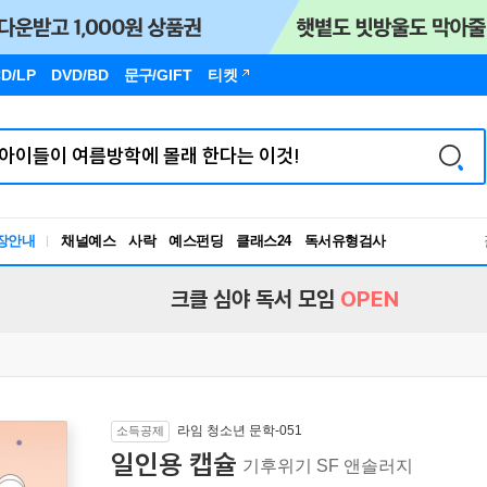
D/LP
DVD/BD
문구
/GIFT
티켓
장안내
채널예스
사락
예스펀딩
클래스24
독서유형검사
RBTI Lab
독서유형검사
크클 심야 독서 모임
OPEN
라임 청소년 문학-051
소득공제
일인용 캡슐
기후위기 SF 앤솔러지