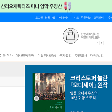
로그인
회원가입
마이페이지
카트
주문/배송
고객센터
Gl
젊은 작가
예사단독판매
이달의사은품
특가할인
추천도서
대량/법인