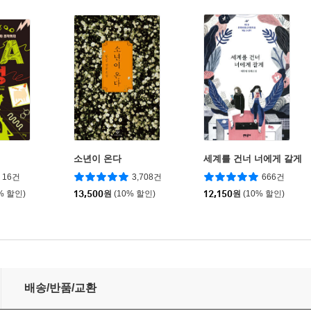
소년이 온다
세계를 건너 너에게 갈게
16건
3,708건
666건
% 할인)
13,500
원
(10% 할인)
12,150
원
(10% 할인)
배송/반품/교환