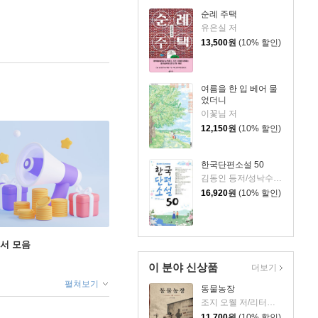
순례 주택
유은실 저
13,500
원
(10% 할인)
여름을 한 입 베어 물
었더니
이꽃님 저
12,150
원
(10% 할인)
한국단편소설 50
김동인 등저/성낙수,박찬영,김형주 공편
16,920
원
(10% 할인)
도서 모음
이 분야 신상품
더보기
펼쳐보기
동물농장
조지 오웰 저/리터링크 역
11,700
원
(10% 할인)