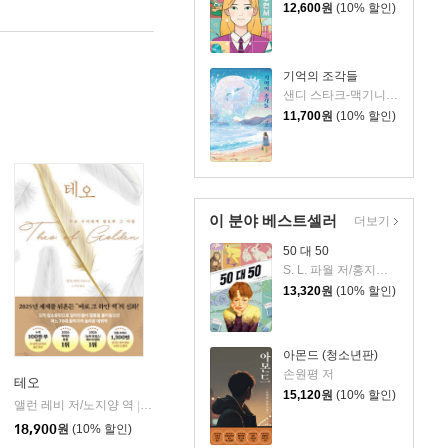
12,600
원
(10% 할인)
기억의 조각들
샌디 스타크-맥기니스 저/최효은 역
11,700
원
(10% 할인)
이 분야 베스트셀러
더보기
50 대 50
S. L. 파월 저/홍지연 역
13,320
원
(10% 할인)
아몬드 (청소년판)
손원평 저
테오
15,120
원
(10% 할인)
앨런 레비 저/노지양 역
오팬하우스
|
18,900
원
(10% 할인)