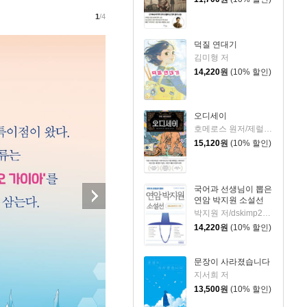
1
/4
덕질 연대기
김미형 저
14,220
원
(10% 할인)
오디세이
호메로스 원저/제럴딘 매코크런 글/김재용 역/장시은 감수
15,120
원
(10% 할인)
국어과 선생님이 뽑은
연암 박지원 소설선
박지원 저/dskimp2000 편
14,220
원
(10% 할인)
문장이 사라졌습니다
지서희 저
13,500
원
(10% 할인)