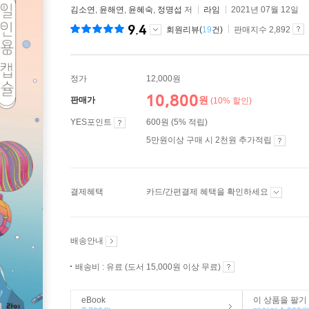
김소연
,
윤해연
,
윤혜숙
,
정명섭
저
라임
2021년 07월 12일
9.4
회원리뷰(
19
건)
판매지수 2,892
정가
12,000원
10,800
원
판매가
(10% 할인)
YES포인트
600원 (5% 적립)
5만원이상 구매 시 2천원 추가적립
결제혜택
카드/간편결제 혜택을 확인하세요
배송안내
배송비 : 유료 (도서 15,000원 이상 무료)
eBook
이 상품을 팔기