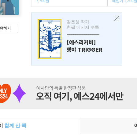
7,700원
매입가 1,200
김은성 작가
친필 메시지 수록
유하기
---------------
[예스리커버]
빵야 TRIGGER
들이
함께 산 책