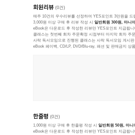
Ⅲ. 주제별로 본 「망양록」의 음악대담
회원리뷰
(0건)
Ⅳ. 맺음말
매주 10건의 우수리뷰를 선정하여 YES포인트 3만원을 드
3,000원 이상 구매 후 리뷰 작성 시
일반회원 300원, 마니아
eBook은 다운로드 후 작성한 리뷰만 YES포인트 지급됩니
2부 근대시기 음악론 연구
클래스는 첫번째 회차 주문확정 시점부터 마지막 회차 주문
사락 독서모임으로 진행된 클래스는 사락 독서모임 게시판
eBook 페이백, CD/LP, DVD/Blu-ray, 패션 및 판매금
1장 근대시기 전통음악 장르용어에 관한 연구
Ⅰ. 들어가는 말
Ⅱ. 근대시기 전통음악 장르용어의 발생과 변화
Ⅲ. 근대시기 전통음악 장르용어의 개별적 양상
Ⅳ. 나오는 말
2장 일제강점기 국악 관련 학술적 연구 경향 고찰- 
Ⅰ. 머리말
Ⅱ. 일제강점기 국악 연구에 대한 기존 연구 검토
한줄평
(0건)
Ⅲ. 일제강점기 국악 관련 학술 연구 양상
1,000원 이상 구매 후 한줄평 작성 시
일반회원 50원, 마니
Ⅳ. 일제강점기 국악 연구자의 양상
eBook은 다운로드 후 작성한 리뷰만 YES포인트 지급됩니