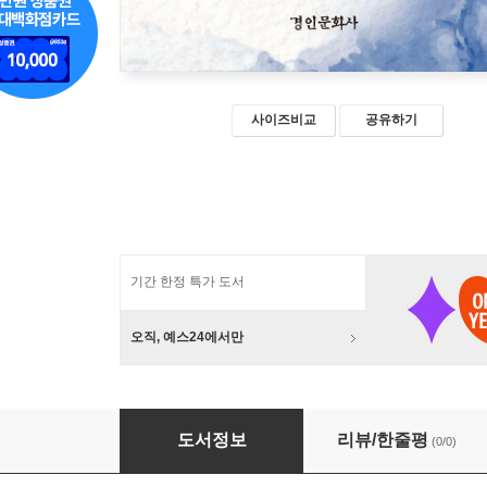
사이즈비교
공유하기
기간 한정 특가 도서
오직, 예스24에서만
조선의 악률론과 근대음악론
도서정보
리뷰/한줄평
(0/0)