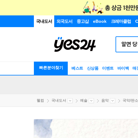
국내도서
외국도서
중고샵
eBook
크레마클럽
C
빠른분야찾기
베스트
신상품
이벤트
바이백
매
웰컴
국내도서
예술
음악
국악/판소리