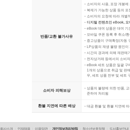
소비자의 사용, 포장 개봉에 
복제가 가능한 상품 등의 포장을 
소비자의 요청에 따라 개별
디지털 컨텐츠인 eBook, 
eBook 대여 상품은 대여 기
모바일 쿠폰 등록 후 취소/환
반품/교환 불가사유
중고상품이 구매확정(자동 
LP상품의 재생 불량 원인이 기
시간의 경과에 의해 재판매가
전자상거래 등에서의 소비자
eBook 세트 상품은 일괄 
1개의 상품으로 취급 및 판매
우, 세트 상품 전부 및 세트
상품의 불량에 의한 반품, 교
소비자 피해보상
준하여 처리됨
환불 지연에 따른 배상
대금 환불 및 환불 지연에 
회사소개
인재채용
이용약관
개인정보처리방침
청소년보호정책
도서홍보안내