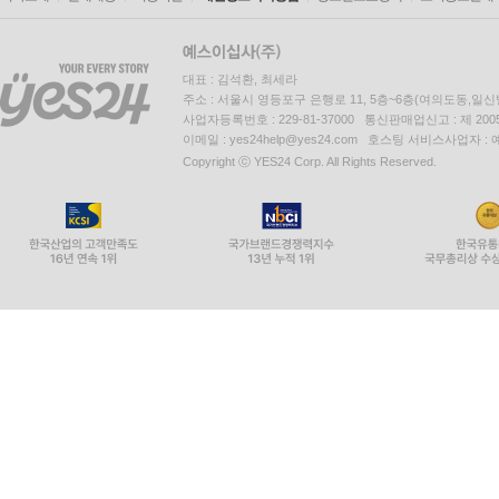
대표 : 김석환, 최세라
주소 : 서울시 영등포구 은행로 11, 5층~6층(여의도동,일신
사업자등록번호 : 229-81-37000 통신판매업신고 : 제 200
이메일 : yes24help@yes24.com 호스팅 서비스사업자 :
Copyright ⓒ YES24 Corp. All Rights Reserved.