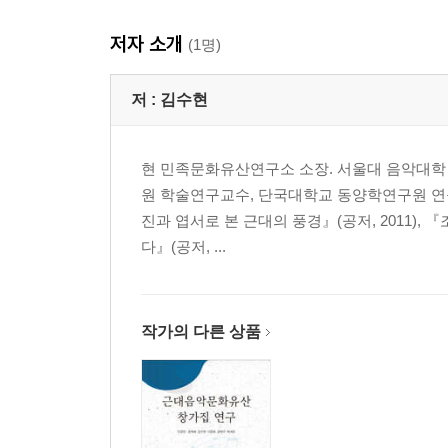
3장 論語 의 악 관련 개념 재해석- 진양의 『樂書 
저자 소개
Ⅰ. 머리말
(1명)
Ⅱ. 『악서』의 성격과 「논어훈의」의 내용
Ⅲ. 『논어』의 악 관련 개념에 대한 진양의 해석
저 :
김수현
Ⅳ. 맺음말
현 민족문화유산연구소 소장. 서울대 음악대학 
4장 동아시아 전통 악기구분법 팔음(八音)의 악기
원 학술연구교수, 단국대학교 동양학연구원 연구
Ⅰ. 들어가는 말
진과 엽서로 본 근대의 풍경』(공저, 2011), 
Ⅱ. 동서양의 악기학의 역사와 한국의 악기분류법
다』(공저, ...
Ⅲ. 팔음의 악기학적 특성
Ⅳ. 나오는 말
5장 律呂新書摘解 를 통해서 본 柳僖의 악률론 연구
작가의 다른 상품
Ⅰ. 들어가는 글
Ⅱ. 조선후기 악률론의 흐름과 유희의 음악에 대한 
Ⅲ. 『율려신서적해』의 저술 동기와 내용 구성
Ⅳ. 『율려신서적해』의 악률론