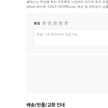
Ⅴ. 맺음말
클래스는 첫번째 회차 주문확정 시점부터 마지막 회차 주문
eBook 페이백, CD/LP, DVD/Blu-ray, 패션 및 판매금
3장 자산(自山) 안확(安廓)의 음악론에 관한 고찰
Ⅰ. 들어가는 글
평점
Ⅱ. 안확의 생애와 역사관 및 평가
Ⅲ. 안확의 조선음악연구의 특징
한글 기준 50자까지 작성가능
Ⅳ. 맺는 글
4장 함화진(咸和鎭)의 저술서 연구- 『朝鮮音樂通論
Ⅰ. 들어가는 말
Ⅱ. 함화진의 국악 연구와 저술
Ⅲ. 『朝鮮音樂通論』의 출판 배경과 체제
Ⅳ. 『朝鮮音樂通論』의 내용과 의의
Ⅴ. 나오는 말
5장 선교장 소장 악보 玄琴譜 抄 에 대한 연구
Ⅰ. 들어가는 글
배송/반품/교환 안내
Ⅱ. 『玄琴譜抄』의 체제와 구성