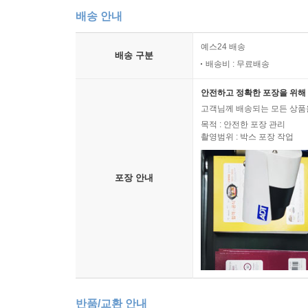
Ⅲ. 『현금보 초』 기보의 특징
배송 안내
Ⅳ. 나오는 글
예스24 배송
배송 구분
배송비 : 무료배송
6장 다나베히사오(田 尙雄)의 ‘조선음악조사’에 대
Ⅰ. 들어가는 말
안전하고 정확한 포장을 위해 
Ⅱ. 기존평가와 다나베 히사오
고객님께 배송되는 모든 상품을
Ⅲ. ‘조선음악조사’의 목적과 전개과정
목적 : 안전한 포장 관리
촬영범위 : 박스 포장 작업
Ⅳ. ‘조선음악조사’의 결과와 의미
Ⅴ. 나오는 말
포장 안내
7장 이시카와(石川義一)의 1920년대 조선에서의 
Ⅰ. 들어가는 말
Ⅱ. 이시카와(石川義一)에 대한 기존연구
Ⅲ. 이시카와(石川義一)의 조선음악 연구
Ⅳ. 나오는 말
참고문헌
반품/교환 안내