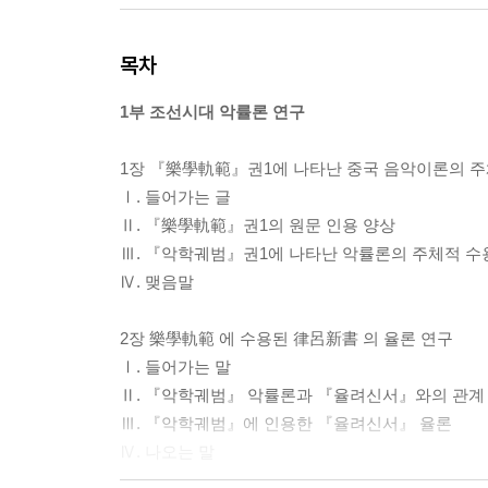
목차
1부 조선시대 악률론 연구
1장 『樂學軌範』권1에 나타난 중국 음악이론의 주체적
Ⅰ. 들어가는 글
Ⅱ. 『樂學軌範』권1의 원문 인용 양상
Ⅲ. 『악학궤범』권1에 나타난 악률론의 주체적 수
Ⅳ. 맺음말
2장 樂學軌範 에 수용된 律呂新書 의 율론 연구
Ⅰ. 들어가는 말
Ⅱ. 『악학궤범』 악률론과 『율려신서』와의 관계
Ⅲ. 『악학궤범』에 인용한 『율려신서』 율론
Ⅳ. 나오는 말