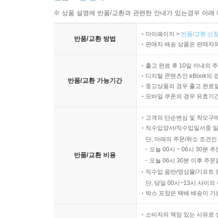
※ 상품 설명에 반품/교환과 관련한 안내가 있는경우 아래 
마이페이지 >
반품/교환 신청
반품/교환 방법
판매자 배송 상품은 판매자와
출고 완료 후 10일 이내의 
디지털 콘텐츠인 eBook의 
반품/교환 가능기간
중고상품의 경우 출고 완료일
모바일 쿠폰의 경우 유효기간(
고객의 단순변심 및 착오구
직수입양서/직수입일서중 일
단, 아래의 주문/취소 조건인
오늘 00시 ~ 06시 30분 
반품/교환 비용
오늘 06시 30분 이후 주문
직수입 음반/영상물/기프트 
단, 당일 00시~13시 사이
박스 포장은 택배 배송이 가
소비자의 책임 있는 사유로 