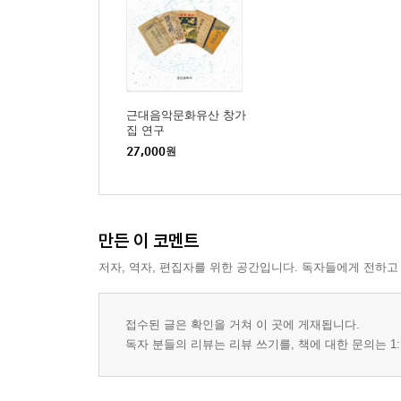
Ⅴ. 나가는 글
6장 黃胤錫의 일기 『 齋亂藁』에 언급된 樂律에 대
Ⅰ. 머리말
Ⅱ. 용어를 통해 본 악률에 대한 관심
근대음악문화유산 창가
Ⅲ. 시기적 흐름에 따라 본 악률에 대한 관심
집 연구
Ⅳ. 맺음말
27,000
원
7장 金謹行의 「律呂新書箚疑」에 대한 연구
Ⅰ. 머리말
만든 이 코멘트
Ⅱ. 김근행과 「율려신서차의」
Ⅲ. 『율려신서』의 도상화 「율려신서차의」분석
저자, 역자, 편집자를 위한 공간입니다. 독자들에게 전하고
Ⅳ. 맺음말
접수된 글은 확인을 거쳐 이 곳에 게재됩니다.
8장 열하일기의 음악대담 「망양록」 연구
독자 분들의 리뷰는 리뷰 쓰기를, 책에 대한 문의는 1:
Ⅰ. 머리말
Ⅱ. 「망양록」의 서술 배경과 인물