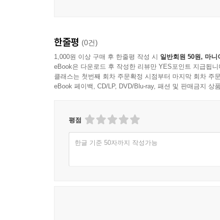
9.2.3 예술의 경험과 예술의 진리
이상인 인간의 죽음, 자연과학이 아닌 정신과학의
9.3 철학으로서의 정신과학
자연과학화하려는 자연주의자, 자연과학주의자들의
직면하여 이 책은 ‘자연의 일부에 불과한 것은 
10장 인간, 자연 안에 갇힌 영혼
한줄평
(0건)
일부로서의 인간을 설명, 예측, 지배하는 길이 
정신과학의 물음은 단 하나다. “나는 누구이고 또 
1,000원 이상 구매 후 한줄평 작성 시
일반회원 50원, 마니
eBook은 다운로드 후 작성한 리뷰만 YES포인트 지급됩니
이상인 인간’이 ‘자연과학이 아닌 정신과학’을 하며 
클래스는 첫번째 회차 주문확정 시점부터 마지막 회차 주문
eBook 페이백, CD/LP, DVD/Blu-ray, 패션 및 판매금
인간은 자연의 일부인가? - 자연주의 논박
자연과학의 성공과 정신과학의 위기의 배후에 자
평점
자유로운 영혼과 같은 것을 위한 자리는 전혀 없다
한글 기준 50자까지 작성가능
할수록 그리고 정신과학이 위축되면 될수록, 이 괴물
묻는다. “인간이란 무엇인가?” 적극적인 의미
무엇이어서는 안 되는지는 논증할 수 있다.
인간은 땡땡땡 종을 치면 질질질 침을 흘리는, 
벗어난 자유로운 영혼이라고 주장하는 것도 아니
자유로울 수는 없다. 그러나 인간은 동시에 자연