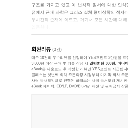
8.2 정신과학의 방법 - 이해
구조를 가지고 있고 이 법칙적 질서에 대한 인식
8.2.1 삶과 과학의 사이에서 철학하기
점에서 근대 과학은 그리스 실체 형이상학의 적자다.
8.2.2 역사적 이해의 논리 구조
무시간적 존재에 이르고, 거기서 모든 시간에 대해
8.2.3 이해의 힘과 무력
입증한다.
8.3 정신과학의 근거, 한계, 본질
8.3.1 이해의 근거 - 딜타이는 회의주의자인가
정신과학의 위기와 갈 길
8.3.2 이해의 한계 - 딜타이는 독단론자인가
회원리뷰
(0건)
8.3.3 이해의 본질 - 자유와 자기 인식
근대 과학은 존재와 인식에 대한 고대 형이상학
매주 10건의 우수리뷰를 선정하여 YES포인트 3만원을 드
3,000원 이상 구매 후 리뷰 작성 시
일반회원 300원, 마니아
표상되었기에 현상을 보편법칙에 포섭하는 ‘설명’이 
9장 정신과학과 ‘자기’ 이해―한스-게오르크 가다머
eBook은 다운로드 후 작성한 리뷰만 YES포인트 지급됩니
수 있었다. 17세기 이후 인류의 학문사는 보편법칙
클래스는 첫번째 회차 주문확정 시점부터 마지막 회차 주문
9.1 정신과학과 해석학
이 성공과 성공의 부산물이 가져온 효용이 너무도
사락 독서모임으로 진행된 클래스는 사락 독서모임 게시판
9.1.1 다시 묻는 정신과학이 갈 길
없으며, 과학이 제공해 준 보편성의 인식은 인식 
eBook 페이백, CD/LP, DVD/Blu-ray, 패션 및 판매금
9.1.2 진리와 방법의 관계
신앙이다. 자연과학에 대한 이 미신 같은 맹신이 
9.1.3 상호적 대화로서의 이해
탐구하는 정신과학의 위기를 불러왔다.
9.2 진리 경험
과학 시대의 소시민들은 인간은 자연의 일부이고
9.2.1 인간 유한성과 존재 사유
자신의 길을 걷고 있는 정신과학자에게 자연과학의 
9.2.2 근대의 두 소외 경험
적잖은 정신 나간 정신과학자들이 그 길을 따라 