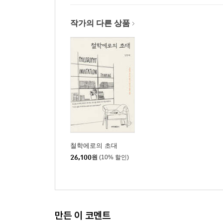
4.1 에피스테메의 분류
4.2 제작술과 테크네
작가의 다른 상품
4.3 실천적 학문과 프로네시스
4.4 관조적 학문과 테오리아
4.5 에피스테메의 분류와 학문의 분류
II 과학의 형이상학적 기초
5장 그리스 실체 형이상학으로부터 과학 정신의 탄
5.1 에피스테메와 독사
5.1.1 파르메니데스와 진리의 길
철학에로의 초대
5.1.2 플라톤의 존재와 생성의 이분법
26,100
원
(10% 할인)
5.1.3 아리스토텔레스의 필연성의 인식으로서의 
5.2 존재와 시간의 분리
6장 근대 주관주의 형이상학으로부터 과학적 세계
만든 이 코멘트
6.1 데카르트의 회의와 주관주의 형이상학의 생성