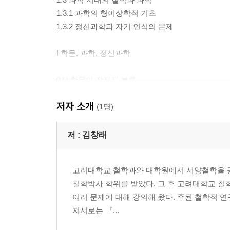
1.3.1 과학의 형이상학적 기초
1.3.2 정신과학과 자기 인식의 문제
I 학문, 과학, 정신과학
2장 학문의 잠정적 분류
2.1 학의 낱말밭
저자 소개
2.2 학문 분류와 그 기준 문제
(1명)
3장 하나의 과학인가, 두 개의 과학인가
저 :
김창래
3.1 보편성의 인식과 개별자의 인식
3.2 피지스와 노모스
고려대학교 철학과와 대학원에서 서양철학을 공부
3.3 자연과 자유 - ‘하나의 과학인가, 두 개의 과학
철학박사 학위를 받았다. 그 후 고려대학교 철
3.3.1 존 스튜어트 밀
여러 문제에 대해 강의해 왔다. 주된 철학적 연
3.3.2 이마누엘 칸트
저서로는 『...
3.3.3 빌헬름 딜타이
4장 아리스토텔레스의 에피스테메의 분류로부터 제