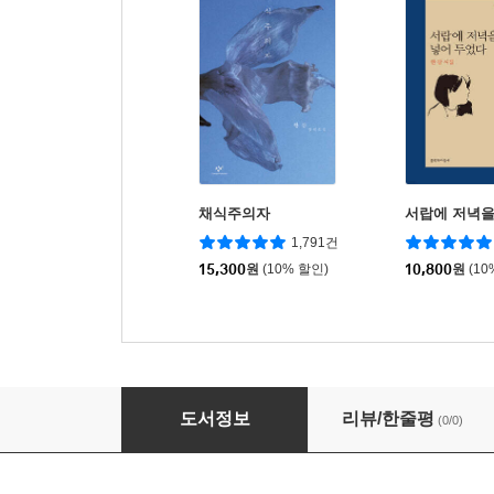
채식주의자
서랍에 저녁을
1,791건
15,300
원
(10% 할인)
10,800
원
(10
과학과 정신과학
도서정보
리뷰/한줄평
(0/0)