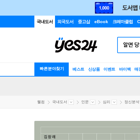
국내도서
외국도서
중고샵
eBook
크레마클럽
C
빠른분야찾기
베스트
신상품
이벤트
바이백
매
웰컴
국내도서
인문
심리
정신분석