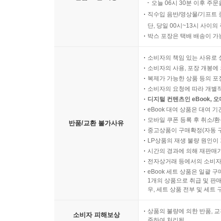
오늘 06시 30분 이후 주문
직수입 음반/영상물/기프트 
단, 당일 00시~13시 사이
박스 포장은 택배 배송이 가
소비자의 책임 있는 사유로 
소비자의 사용, 포장 개봉에 
복제가 가능한 상품 등의 포장을 
소비자의 요청에 따라 개별
디지털 컨텐츠인 eBook, 
eBook 대여 상품은 대여 기
모바일 쿠폰 등록 후 취소/환
반품/교환 불가사유
중고상품이 구매확정(자동 
LP상품의 재생 불량 원인이 기
시간의 경과에 의해 재판매가
전자상거래 등에서의 소비자
eBook 세트 상품은 일괄 
1개의 상품으로 취급 및 판매
우, 세트 상품 전부 및 세트
상품의 불량에 의한 반품, 교
소비자 피해보상
준하여 처리됨