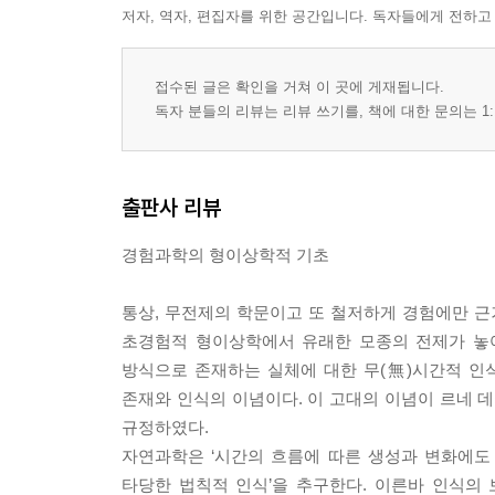
6.1.1 우연성의 제거와 실체성의 추구로서의 회의
저자, 역자, 편집자를 위한 공간입니다. 독자들에게 전하고
6.1.2 두 유한 실체 - ‘생각하는 것’과 ‘연장을 갖는 것
6.1.3 주관주의적 세계상과 인식의 문제
접수된 글은 확인을 거쳐 이 곳에 게재됩니다.
6.2 상으로서의 세계와 세계 자체
독자 분들의 리뷰는 리뷰 쓰기를, 책에 대한 문의는 1:
6.2.1 세계상의 시대
6.2.2 존재의 의미로서의 대상성과 인간의 세계 
6.3 ‘하나’와 ‘통일성’에로의 좋은 의지
출판사 리뷰
III 정신과학이 갈 길
경험과학의 형이상학적 기초
7장 인간의 위기로서의 정신과학의 위기
통상, 무전제의 학문이고 또 철저하게 경험에만 
초경험적 형이상학에서 유래한 모종의 전제가 놓여
8장 정신과학과 ‘역사적’ 이해―빌헬름 딜타이
방식으로 존재하는 실체에 대한 무(無)시간적 인
8.1 정신과학의 구획
존재와 인식의 이념이다. 이 고대의 이념이 르네
8.1.1 자연과 인간 - 분리된 두 대상인가
규정하였다.
8.1.2 현실성의 이중 구성
자연과학은 ‘시간의 흐름에 따른 생성과 변화에도
8.1.3 체험과 이해
타당한 법칙적 인식’을 추구한다. 이른바 인식의