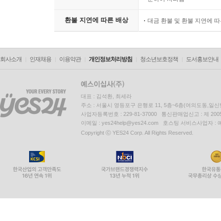
환불 지연에 따른 배상
대금 환불 및 환불 지연에 
회사소개
인재채용
이용약관
개인정보처리방침
청소년보호정책
도서홍보안내
대표 : 김석환, 최세라
주소 : 서울시 영등포구 은행로 11, 5층~6층(여의도동,일신
사업자등록번호 : 229-81-37000 통신판매업신고 : 제 200
이메일 : yes24help@yes24.com 호스팅 서비스사업자 :
Copyright ⓒ YES24 Corp. All Rights Reserved.