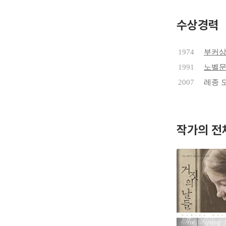
고디머는 
수상경력
게 된다고 
ger's D
1974
부커
rt of Na
1991
노벨
2007
레종 
작가의 전