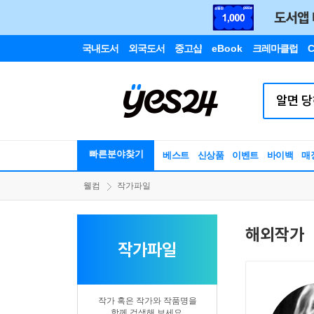
국내도서
외국도서
중고샵
eBook
크레마클럽
C
빠른분야찾기
베스트
신상품
이벤트
바이백
매
웰컴
작가파일
해외작가
작가파일
작가 혹은 작가와 작품명을
함께 검색해 보세요.