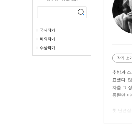
국내작가
해외작가
수상작가
작가 소
추방과 소
표했다. 
차츰 그 
동뿐만 아
첫 단편집은 
다. 남아
이에서 빚