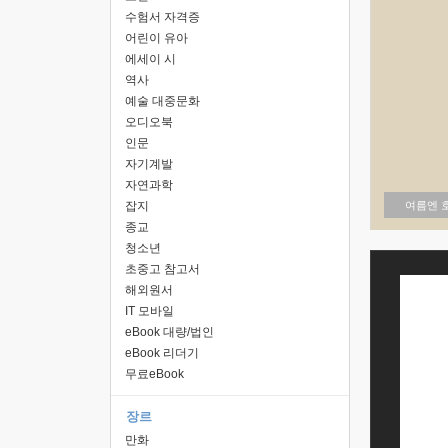
수험서 자격증
어린이 유아
에세이 시
역사
예술 대중문화
오디오북
인문
자기계발
자연과학
잡지
여름엔 
종교
청소년
초중고 참고서
해외원서
IT 모바일
eBook 대량/법인
eBook 리더기
무료eBook
장르
만화