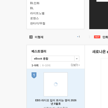
BL만화
BL
라이트노벨
로맨스
판타지/무협
오디세이아
8
히가시노 게이고
1
이형재
1
만화
토익
1
원피스
35
김건호
20
eBook 종합
gl
1~5위
|
6~10위
주술회전
민음사
5
오디세이
5
오디세이아
8
EBS 라디오 입이 트이는 영어 2026
년 8월호