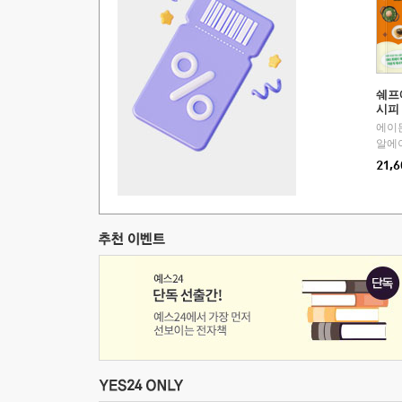
쉐프
시피
에이
알에
21,6