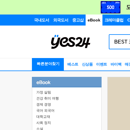
국내도서
외국도서
중고샵
eBook
크레마클럽
C
빠른분야찾기
베스트
신상품
이벤트
바이백
매
가정 살림
건강 취미 여행
경제 경영
국어 외국어
대학교재
사회 정치
소설