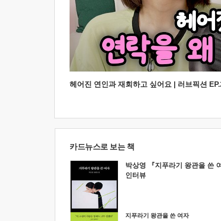
헤어진 연인과 재회하고 싶어요 | 러브픽션 EP.2
카드뉴스로 보는 책
박상영 『지푸라기 왕관을 쓴 
인터뷰
지푸라기 왕관을 쓴 여자