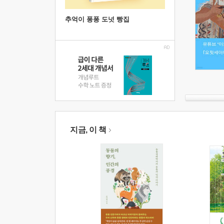
추억이 퐁퐁 도넛 빵집
지금, 이 책