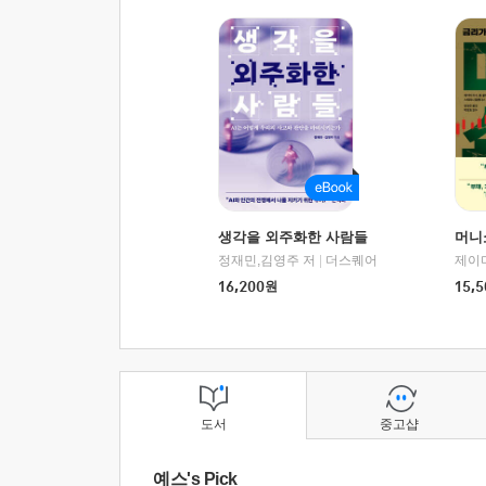
생각을 외주화한 사람들
머니
정재민,김영주 저
|
더스퀘어
16,200
원
15,5
도서
중고샵
예스's Pick