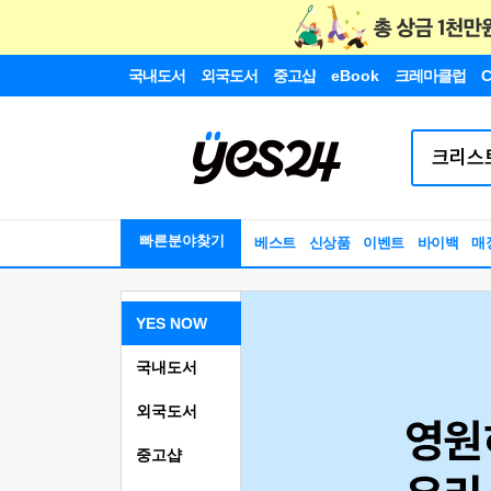
국내도서
외국도서
중고샵
eBook
크레마클럽
C
빠른분야찾기
베스트
신상품
이벤트
바이백
매
YES NOW
국내도서
외국도서
중고샵