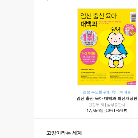
초보 부모를 위한 육아 바이블
임신 출산 육아 대백과 최신개정판
편집부 저
|
삼성출판사
17,550
원
(10%
+5%
)
고양이라는 세계