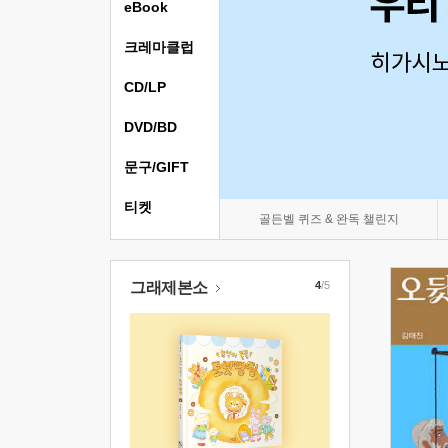
eBook
크레마클럽
CD/LP
DVD/BD
문구/GIFT
티켓
골든벨 퀴즈 & 완독 챌린지
그래제본소
4
/5