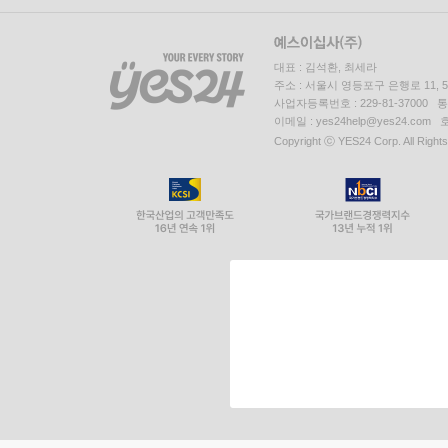
대표 : 김석환, 최세라
주소 : 서울시 영등포구 은행로 11,
사업자등록번호 : 229-81-37000 
이메일 : yes24help@yes24.c
Copyright ⓒ YES24 Corp. All Right