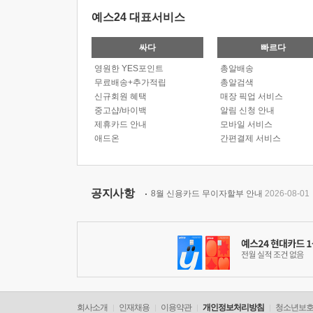
예스24 대표서비스
싸다
빠르다
영원한 YES포인트
총알배송
무료배송+추가적립
총알검색
신규회원 혜택
매장 픽업 서비스
중고샵/바이백
알림 신청 안내
제휴카드 안내
모바일 서비스
애드온
간편결제 서비스
공지사항
8월 신용카드 무이자할부 안내
2026-08-01
회사소개
인재채용
이용약관
개인정보처리방침
청소년보