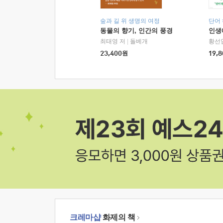
숲과 길 위 생명의 여정
단어
동물의 향기, 인간의 풍경
인생
최태영 저
|
돌베개
황선
23,400
원
19,8
크레마샵
화제의 책