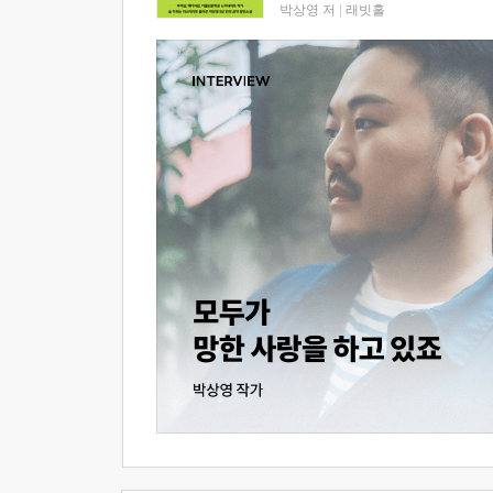
박상영 저
|
래빗홀