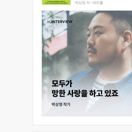
박상영 저
|
래빗홀