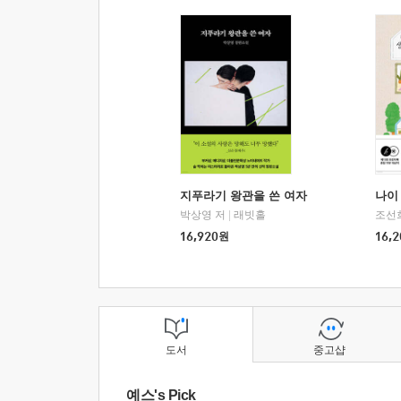
지푸라기 왕관을 쓴 여자
나이 
박상영 저
|
래빗홀
조선
16,920
원
16,2
도서
중고샵
예스's Pick