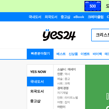
국내도서
외국도서
중고샵
eBook
크레마클럽
C
빠른분야찾기
베스트
신상품
이벤트
바이백
매
소설/시
|
에세이
YES NOW
인문
|
역사
예술
|
종교
국내도서
사회
|
과학
경제 경영
외국도서
자기계발
만화
|
라이트노벨
중고샵
여행
|
잡지
어린이