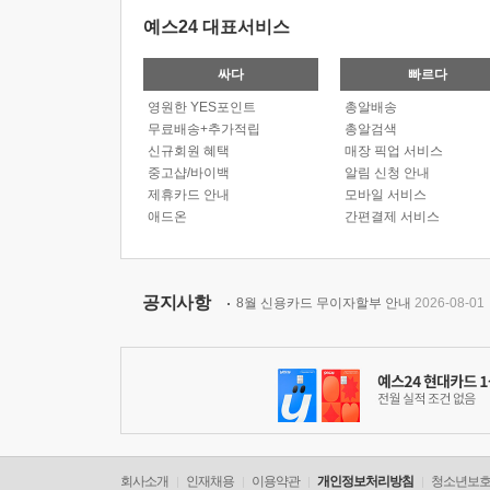
예스24 대표서비스
싸다
빠르다
영원한 YES포인트
총알배송
무료배송+추가적립
총알검색
신규회원 혜택
매장 픽업 서비스
중고샵/바이백
알림 신청 안내
제휴카드 안내
모바일 서비스
애드온
간편결제 서비스
공지사항
8월 신용카드 무이자할부 안내
2026-08-01
회사소개
인재채용
이용약관
개인정보처리방침
청소년보