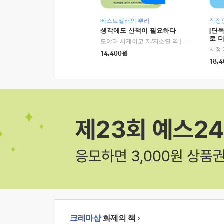
베스트셀러의 뿌리
직장
생각에도 산책이 필요하다
[단
로 
도야마 시게히코 저/지소연 역
|
알에이치코리아(
14,400
원
18,4
크레마샵
화제의 책