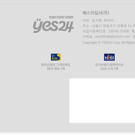
대표 : 김석환, 최세라
주소 : 서울시 영등포구 은행로 11,
사업자등록번호 : 229-81-37000 
이메일 : yes24help@yes24.c
Copyright ⓒ YES24 Corp. All Right