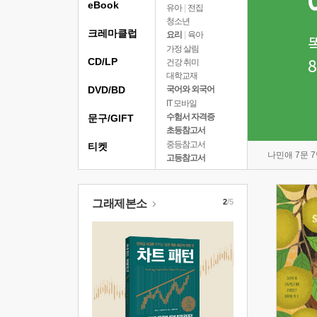
eBook
유아
|
전집
청소년
크레마클럽
요리
|
육아
가정 살림
CD/LP
건강 취미
대학교재
DVD/BD
국어와 외국어
IT 모바일
수험서 자격증
문구/GIFT
초등참고서
중등참고서
티켓
나민애 7문 
고등참고서
그래제본소
2
/5