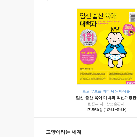
초보 부모를 위한 육아 바이블
임신 출산 육아 대백과 최신개정판
편집부 저
|
삼성출판사
17,550
원
(10%
+5%
)
고양이라는 세계