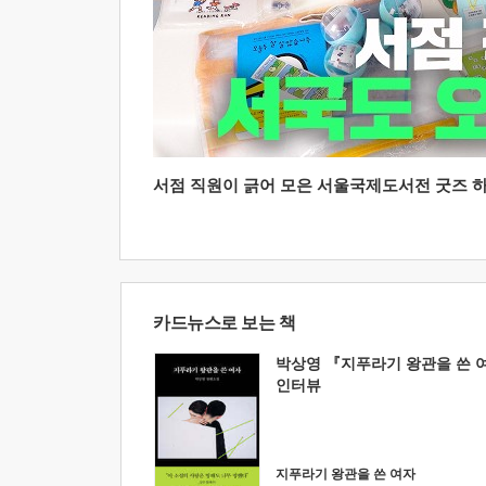
서점 직원이 긁어 모은 서울국제도서전 굿즈 하울
카드뉴스로 보는 책
박상영 『지푸라기 왕관을 쓴 
인터뷰
지푸라기 왕관을 쓴 여자