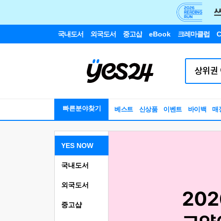
국내도서
외국도서
중고샵
eBook
크레마클럽
C
빠른분야찾기
베스트
신상품
이벤트
바이백
매
YES NOW
국내도서
외국도서
중고샵