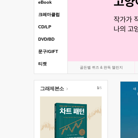
eBook
크레마클럽
CD/LP
DVD/BD
문구/GIFT
티켓
골든벨 퀴즈 & 완독 챌린지
그래제본소
1
/5