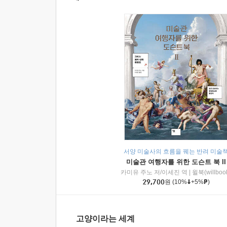
서양 미술사의 흐름을 꿰는 반려 미술
미술관 여행자를 위한 도슨트 북 II
카미유 주노 저/이세진 역
|
윌북(willboo
29,700
원
(10%
+5%
)
고양이라는 세계