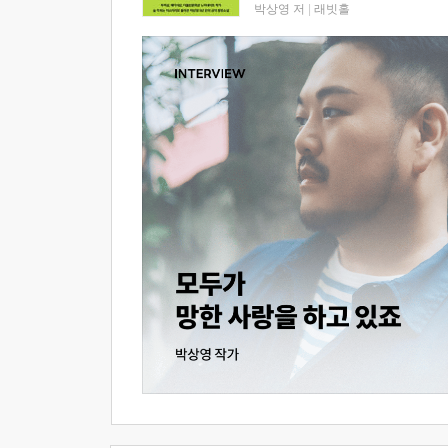
박상영 저
|
래빗홀