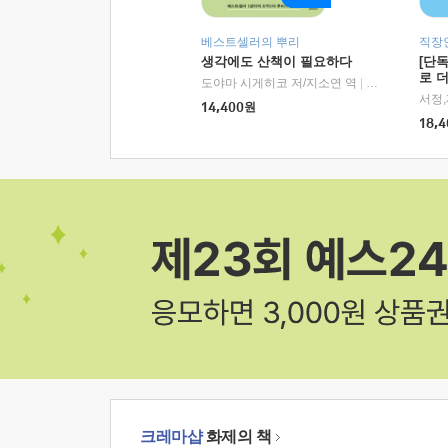
베스트셀러의 뿌리
직장
생각에도 산책이 필요하다
[단
로 
도야마 시게히코 저/지소연 역
|
알에이치코리아(
14,400
원
18,4
크레마샵
화제의 책