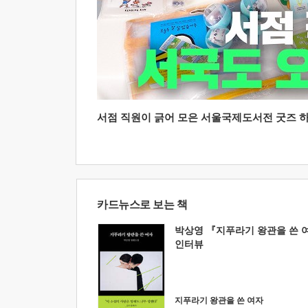
서점 직원이 긁어 모은 서울국제도서전 굿즈 하울
카드뉴스로 보는 책
박상영 『지푸라기 왕관을 쓴 
인터뷰
지푸라기 왕관을 쓴 여자