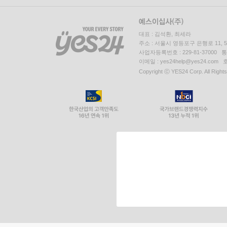
대표 : 김석환, 최세라
주소 : 서울시 영등포구 은행로 11,
사업자등록번호 : 229-81-37000 
이메일 : yes24help@yes24.c
Copyright ⓒ YES24 Corp. All Right