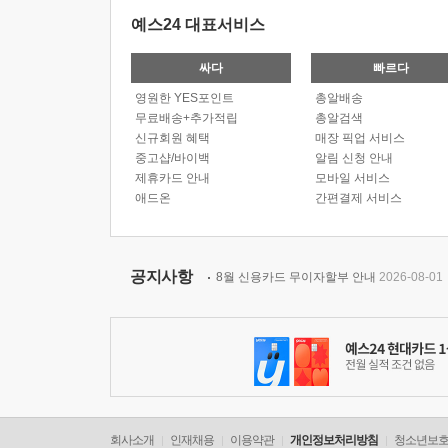
예스24 대표서비스
싸다
빠르다
영원한 YES포인트
총알배송
무료배송+추가적립
총알검색
신규회원 혜택
매장 픽업 서비스
중고샵/바이백
알림 신청 안내
제휴카드 안내
모바일 서비스
애드온
간편결제 서비스
공지사항
8월 신용카드 무이자할부 안내
2026-08-01
회사소개
인재채용
이용약관
개인정보처리방침
청소년보