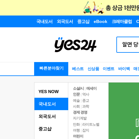
국내도서
외국도서
중고샵
eBook
크레마클럽
C
빠른분야찾기
베스트
신상품
이벤트
바이백
매
소설/시
|
에세이
YES NOW
인문
|
역사
예술
|
종교
국내도서
사회
|
과학
경제 경영
외국도서
자기계발
만화
|
라이트노벨
중고샵
여행
|
잡지
어린이