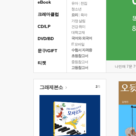
eBook
유아
|
전집
청소년
크레마클럽
요리
|
육아
가정 살림
CD/LP
건강 취미
대학교재
DVD/BD
국어와 외국어
IT 모바일
수험서 자격증
문구/GIFT
초등참고서
중등참고서
티켓
나민애 7문 
고등참고서
그래제본소
2
/5