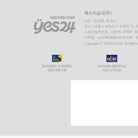
대표 : 김석환, 최세라
주소 : 서울시 영등포구 은행로 11,
사업자등록번호 : 229-81-37000 
이메일 : yes24help@yes24.c
Copyright ⓒ YES24 Corp. All Right