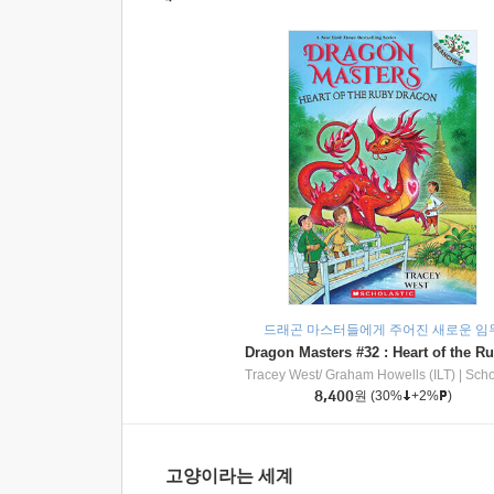
드래곤 마스터들에게 주어진 새로운 임
Tracey West/ Graham Howells (ILT)
|
Scholasti
8,400
원
(30%
+2%
)
고양이라는 세계