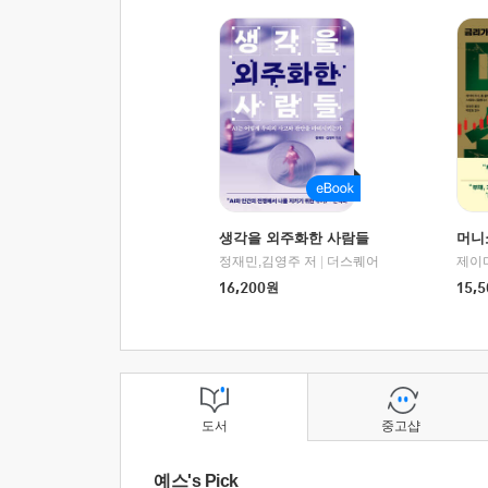
생각을 외주화한 사람들
머니
정재민,김영주 저
|
더스퀘어
16,200
원
15,5
도서
중고샵
예스's Pick