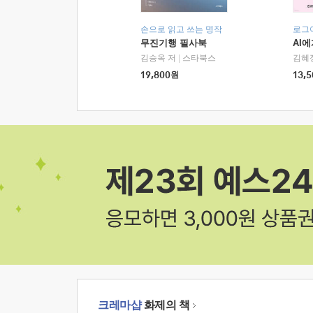
손으로 읽고 쓰는 명작
로그
무진기행 필사북
AI
김승옥 저
|
스타북스
김혜
19,800
원
13,5
크레마샵
화제의 책