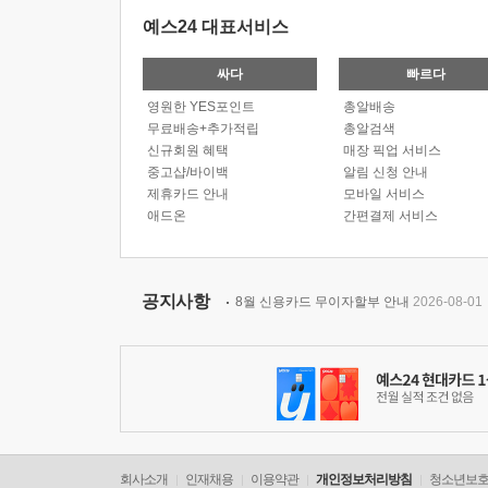
예스24 대표서비스
싸다
빠르다
영원한 YES포인트
총알배송
무료배송+추가적립
총알검색
신규회원 혜택
매장 픽업 서비스
중고샵/바이백
알림 신청 안내
제휴카드 안내
모바일 서비스
애드온
간편결제 서비스
공지사항
8월 신용카드 무이자할부 안내
2026-08-01
회사소개
인재채용
이용약관
개인정보처리방침
청소년보