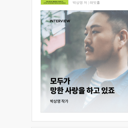
박상영 저
|
래빗홀