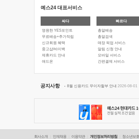
예스24 대표서비스
싸다
빠르다
영원한 YES포인트
총알배송
무료배송+추가적립
총알검색
신규회원 혜택
매장 픽업 서비스
중고샵/바이백
알림 신청 안내
제휴카드 안내
모바일 서비스
애드온
간편결제 서비스
공지사항
8월 신용카드 무이자할부 안내
2026-08-01
회사소개
인재채용
이용약관
개인정보처리방침
청소년보