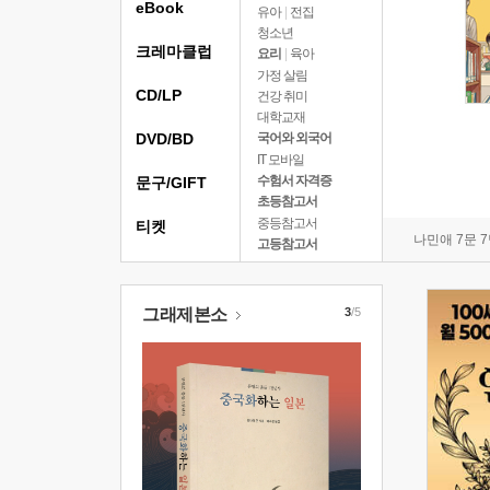
eBook
유아
|
전집
청소년
크레마클럽
요리
|
육아
가정 살림
CD/LP
건강 취미
대학교재
DVD/BD
국어와 외국어
IT 모바일
수험서 자격증
문구/GIFT
초등참고서
중등참고서
티켓
나민애 7문 
고등참고서
그래제본소
3
/5