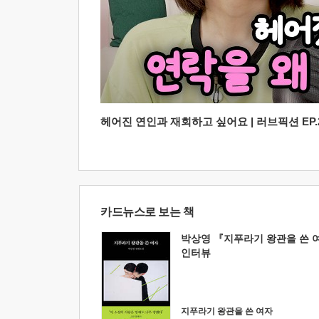
헤어진 연인과 재회하고 싶어요 | 러브픽션 EP.2
카드뉴스로 보는 책
박상영 『지푸라기 왕관을 쓴 
인터뷰
지푸라기 왕관을 쓴 여자