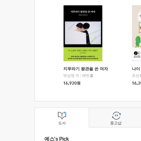
지푸라기 왕관을 쓴 여자
나이 
박상영 저
|
래빗홀
조선
16,920
원
16,2
도서
중고샵
예스's Pick