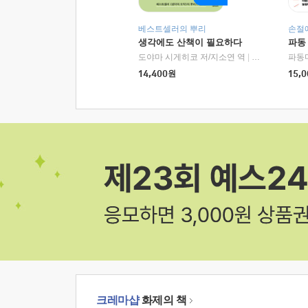
베스트셀러의 뿌리
손절
생각에도 산책이 필요하다
파동
도야마 시게히코 저/지소연 역
|
알에이치코리아(
파동
14,400
원
15,0
크레마샵
화제의 책