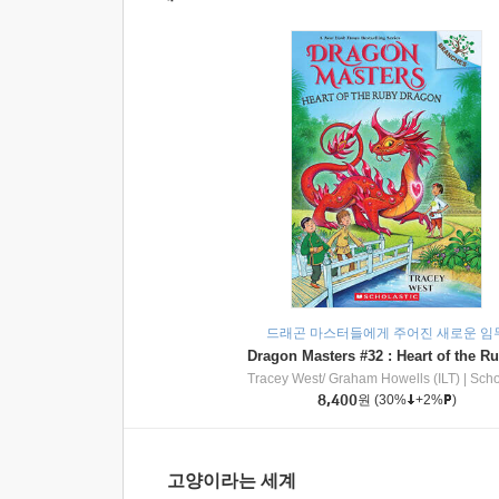
드래곤 마스터들에게 주어진 새로운 임
Tracey West/ Graham Howells (ILT)
|
Scholasti
8,400
원
(30%
+2%
)
고양이라는 세계