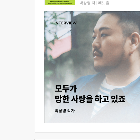
박상영 저
|
래빗홀