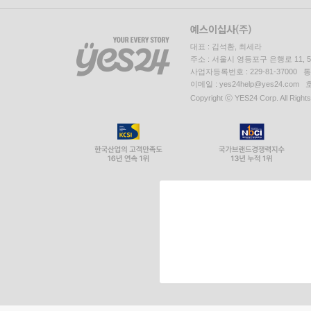
대표 : 김석환, 최세라
주소 : 서울시 영등포구 은행로 11,
사업자등록번호 : 229-81-37000 
이메일 : yes24help@yes24.c
Copyright ⓒ YES24 Corp. All Right