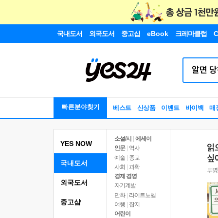
국내도서
외국도서
중고샵
eBook
크레마클럽
C
빠른분야찾기
베스트
신상품
이벤트
바이백
매
소설/시
|
에세이
YES NOW
인문
|
역사
예술
|
종교
국내도서
사회
|
과학
경제 경영
외국도서
자기계발
만화
|
라이트노벨
중고샵
여행
|
잡지
어린이