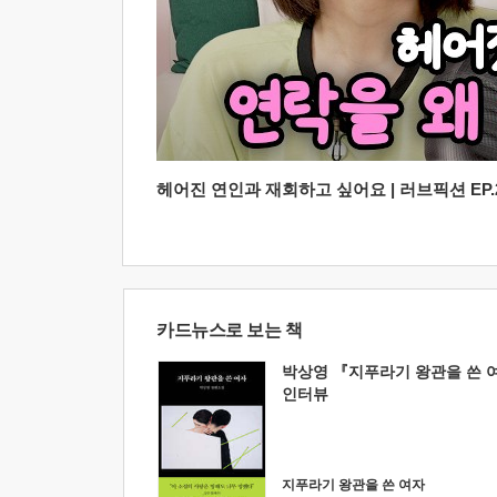
헤어진 연인과 재회하고 싶어요 | 러브픽션 EP.2
카드뉴스로 보는 책
박상영 『지푸라기 왕관을 쓴 
인터뷰
지푸라기 왕관을 쓴 여자