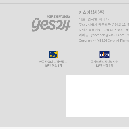
대표 : 김석환, 최세라
주소 : 서울시 영등포구 은행로 11,
사업자등록번호 : 229-81-37000 
이메일 : yes24help@yes24.c
Copyright ⓒ YES24 Corp. All Right