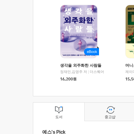
생각을 외주화한 사람들
머니
정재민,김영주 저
|
더스퀘어
16,200
원
15,5
도서
중고샵
예스's Pick