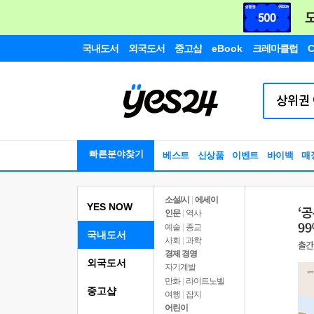
국내도서
외국도서
중고샵
eBook
크레마클럽
C
빠른분야찾기
베스트
신상품
이벤트
바이백
매
소설/시
|
에세이
YES NOW
인문
|
역사
예술
|
종교
국내도서
사회
|
과학
경제 경영
외국도서
자기계발
만화
|
라이트노벨
중고샵
여행
|
잡지
어린이