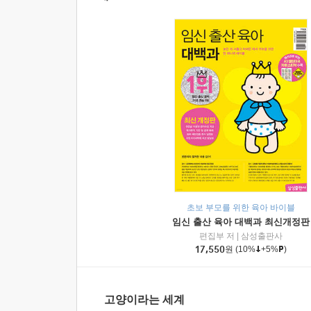
초보 부모를 위한 육아 바이블
임신 출산 육아 대백과 최신개정판
편집부 저
|
삼성출판사
17,550
원
(10%
+5%
)
고양이라는 세계