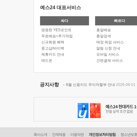
예스24 대표서비스
싸다
빠르다
영원한 YES포인트
총알배송
무료배송+추가적립
총알검색
신규회원 혜택
매장 픽업 서비스
중고샵/바이백
알림 신청 안내
제휴카드 안내
모바일 서비스
애드온
간편결제 서비스
공지사항
8월 신용카드 무이자할부 안내
2026-08-01
회사소개
인재채용
이용약관
개인정보처리방침
청소년보