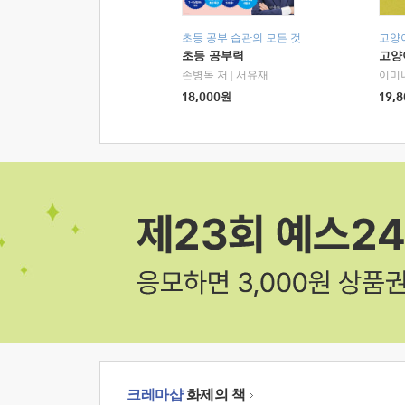
초등 공부 습관의 모든 것
고양
초등 공부력
고양
손병목 저
|
서유재
이미
18,000
원
19,8
크레마샵
화제의 책