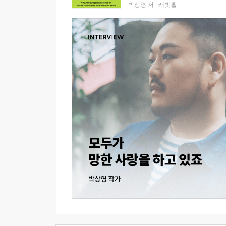
박상영 저
|
래빗홀