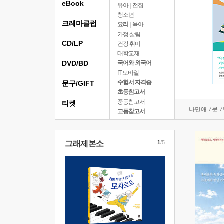
eBook
유아
|
전집
청소년
크레마클럽
요리
|
육아
가정 살림
CD/LP
건강 취미
대학교재
DVD/BD
국어와 외국어
IT 모바일
수험서 자격증
문구/GIFT
초등참고서
중등참고서
티켓
나민애 7문 
고등참고서
그래제본소
1
/5