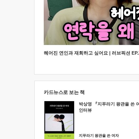
헤어진 연인과 재회하고 싶어요 | 러브픽션 EP.2
카드뉴스로 보는 책
박상영 『지푸라기 왕관을 쓴 
인터뷰
지푸라기 왕관을 쓴 여자