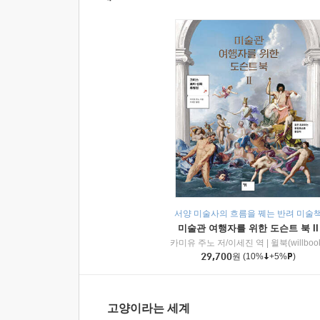
서양 미술사의 흐름을 꿰는 반려 미술
미술관 여행자를 위한 도슨트 북 II
카미유 주노 저/이세진 역
|
윌북(willboo
29,700
원
(10%
+5%
)
고양이라는 세계