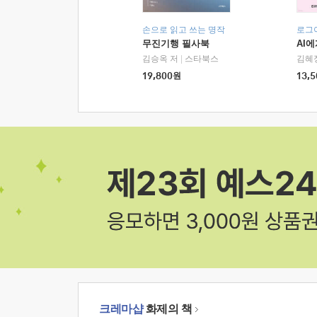
손으로 읽고 쓰는 명작
로그
무진기행 필사북
AI
김승옥 저
|
스타북스
김혜
19,800
원
13,5
크레마샵
화제의 책