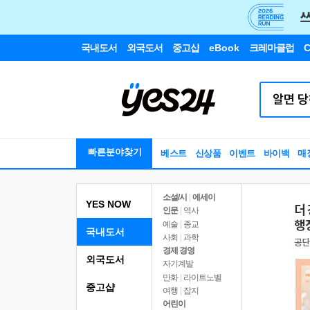
국내도서
외국도서
중고샵
eBook
크레마클럽
C
빠른분야찾기
베스트
신상품
이벤트
바이백
매
소설/시
|
에세이
YES NOW
인문
|
역사
예술
|
종교
국내도서
사회
|
과학
경제 경영
외국도서
자기계발
만화
|
라이트노벨
중고샵
여행
|
잡지
어린이