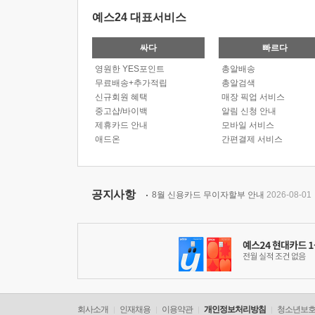
예스24 대표서비스
싸다
빠르다
영원한 YES포인트
총알배송
무료배송+추가적립
총알검색
신규회원 혜택
매장 픽업 서비스
중고샵/바이백
알림 신청 안내
제휴카드 안내
모바일 서비스
애드온
간편결제 서비스
공지사항
8월 신용카드 무이자할부 안내
2026-08-01
회사소개
인재채용
이용약관
개인정보처리방침
청소년보