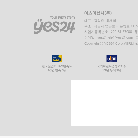
대표 : 김석환, 최세라
주소 : 서울시 영등포구 은행로 11,
사업자등록번호 : 229-81-37000 
이메일 : yes24help@yes24.c
Copyright ⓒ YES24 Corp. All Right