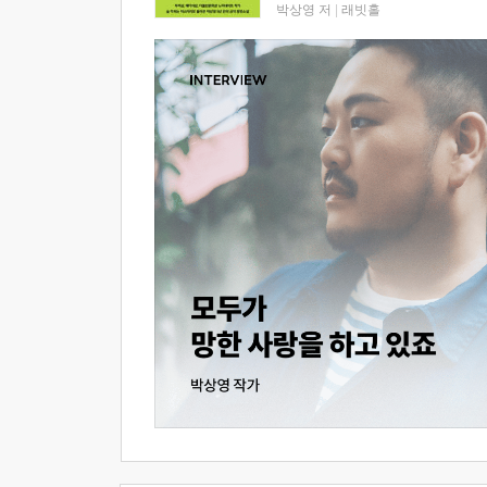
박상영 저
|
래빗홀