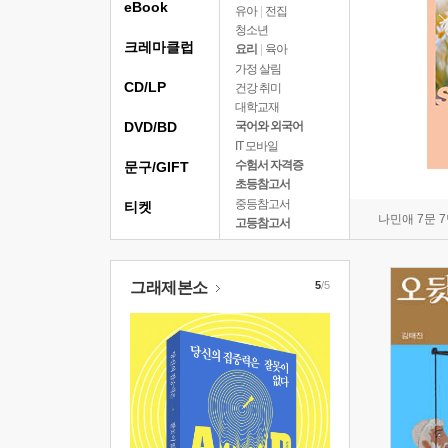
eBook
유아
|
전집
청소년
크레마클럽
요리
|
육아
가정 살림
CD/LP
건강 취미
대학교재
DVD/BD
국어와 외국어
IT 모바일
수험서 자격증
문구/GIFT
초등참고서
중등참고서
티켓
나민애 7문 
고등참고서
그래제본소
5
/5