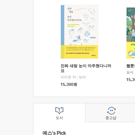
진짜 새랑 눈이 마주쳤다니까
웹툰
요
돌배
이이은 저
|
보리
15,3
15,300
원
도서
중고샵
예스's Pick