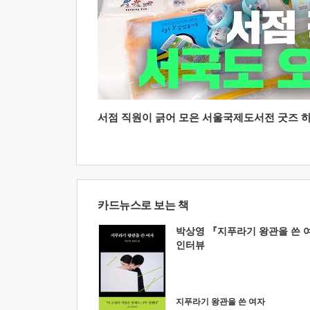
서점 직원이 긁어 모은 서울국제도서전 굿즈 하울
카드뉴스로 보는 책
박상영 『지푸라기 왕관을 쓴 
인터뷰
지푸라기 왕관을 쓴 여자