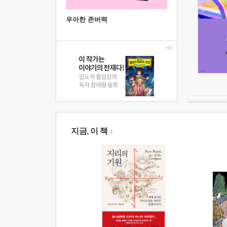
우아한 존버력
지금, 이 책