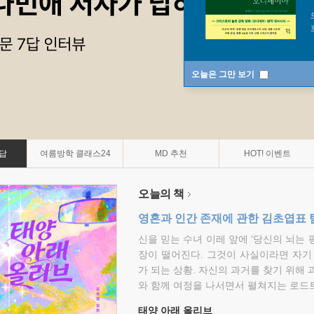
오늘은 그만 보기
7답
여름방학 클래스24
MD 추천
HOT! 이벤트
오늘의 책
영혼과 인간 존재에 관한 김초엽표 
신을 믿는 수녀 이레 앞에 ‘당신의 뇌는 
장이 떨어진다. 그것이 사실이라면 자기
가 되는 상황. 자신의 과거를 찾기 위해 
와 함께 여정을 나서면서 펼쳐지는 로드트
태양 아래 올리브