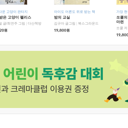
다운 고양이 판타지
아이도 어른도 위로 받는 책
가장 
받은 고양이 펠리스
밤의 교실
쏘쿨의
마련
철 글/최연주 그림
|
다산책방
김규아 글그림
|
북스그라운드
쏘쿨 저
20
원
19,800
원
19,80