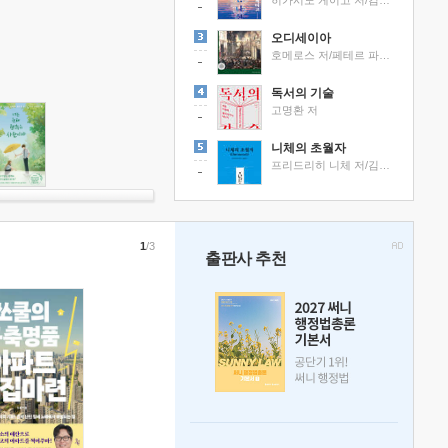
히가시노 게이고 저/김선영 역
오디세이아
호메로스 저/페테르 파울 루벤스 그림/박문재 역
독서의 기술
고명환 저
니체의 초월자
프리드리히 니체 저/김철 편역
1
/3
출판사 추천