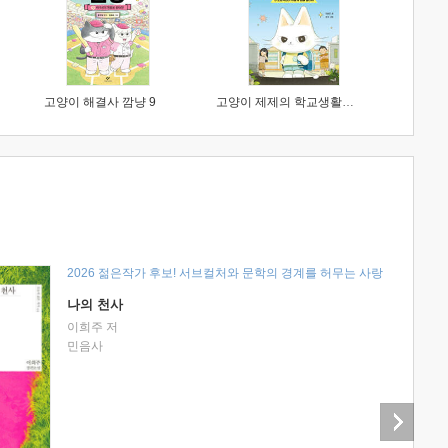
고양이 해결사 깜냥 9
고양이 제제의 학교생활 1 : 초등학생이 이렇게 힘들 줄이야
2026 젊은작가 후보! 서브컬처와 문학의 경계를 허무는 사랑
나의 천사
이희주 저
민음사