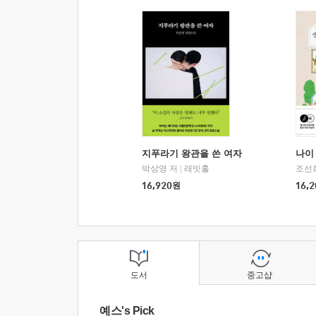
지푸라기 왕관을 쓴 여자
나이 
박상영 저
|
래빗홀
조선
16,920
원
16,2
도서
중고샵
예스's Pick