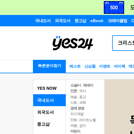
국내도서
외국도서
중고샵
eBook
크레마클럽
C
빠른분야찾기
베스트
신상품
이벤트
바이백
매
소설/시
|
에세이
YES NOW
인문
|
역사
예술
|
종교
국내도서
사회
|
과학
경제 경영
외국도서
자기계발
만화
|
라이트노벨
중고샵
여행
|
잡지
어린이