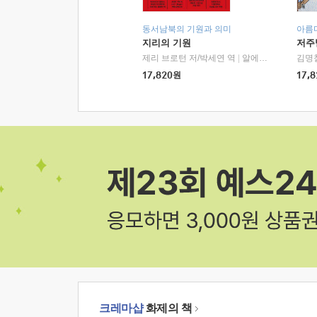
동서남북의 기원과 의미
아름
지리의 기원
저주
제리 브로턴 저/박세연 역
|
알에이치코리아(RHK)
김명
17,820
원
17,8
크레마샵
화제의 책