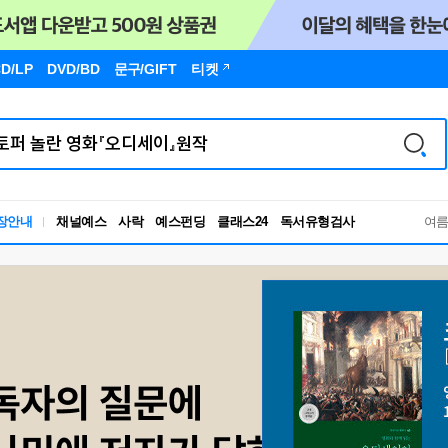
D/LP
DVD/BD
문구
/GIFT
티켓
장안내
채널예스
사락
예스펀딩
클래스24
독서유형검사
여
RBTI Lab
독서유형검사