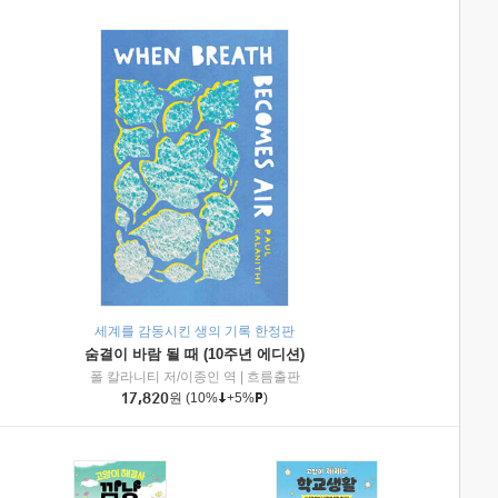
세계를 감동시킨 생의 기록 한정판
숨결이 바람 될 때 (10주년 에디션)
|
미래엔아이세움
폴 칼라니티 저/이종인 역
|
흐름출판
17,820
원
(10%
+5%
)