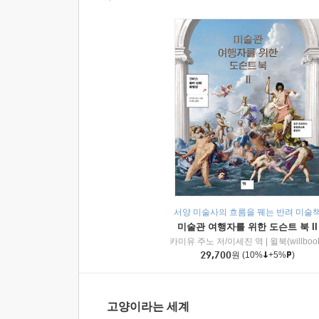
서양 미술사의 흐름을 꿰는 반려 미술
미술관 여행자를 위한 도슨트 북 II
카미유 주노 저/이세진 역
|
윌북(willboo
29,700
원
(10%
+5%
)
고양이라는 세계