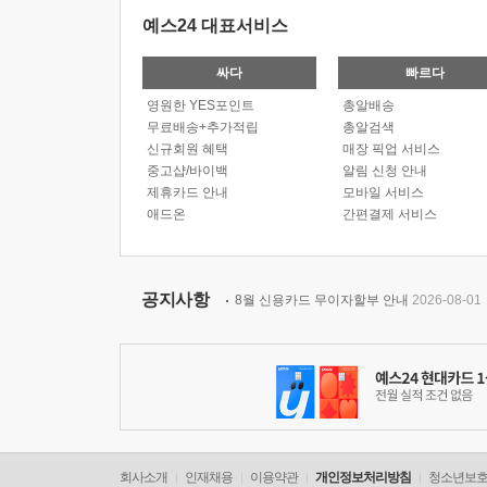
예스24 대표서비스
싸다
빠르다
영원한 YES포인트
총알배송
무료배송+추가적립
총알검색
신규회원 혜택
매장 픽업 서비스
중고샵/바이백
알림 신청 안내
제휴카드 안내
모바일 서비스
애드온
간편결제 서비스
공지사항
8월 신용카드 무이자할부 안내
2026-08-01
회사소개
인재채용
이용약관
개인정보처리방침
청소년보