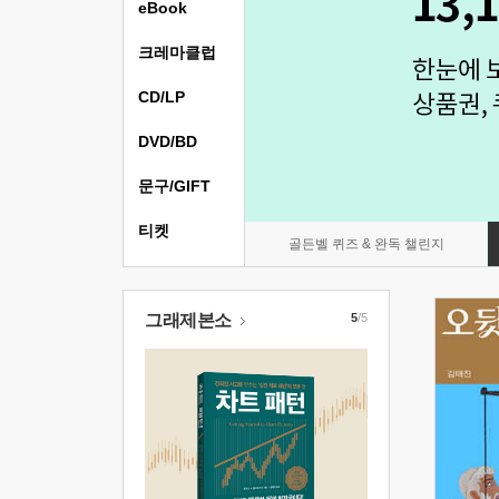
eBook
크레마클럽
CD/LP
DVD/BD
문구/GIFT
티켓
골든벨 퀴즈 & 완독 챌린지
그래제본소
5
/5