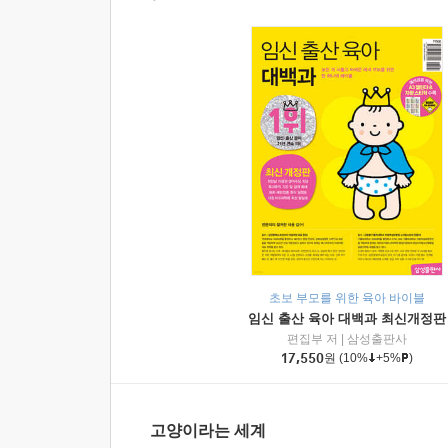
초보 부모를 위한 육아 바이블
임신 출산 육아 대백과 최신개정판
편집부 저
|
삼성출판사
17,550
원
(10%
+5%
)
고양이라는 세계