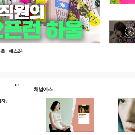
 | 예스24
1
/3
채널예스
여자』