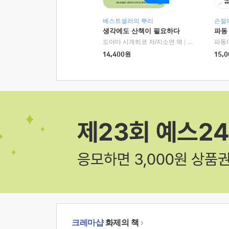
베스트셀러의 뿌리
손절
생각에도 산책이 필요하다
파동
도야마 시게히코 저/지소연 역
|
알에이치코리아(
파동
14,400
원
15,0
크레마샵
화제의 책