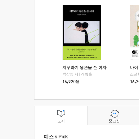
지푸라기 왕관을 쓴 여자
나이 
박상영 저
|
래빗홀
조선
16,920
원
16,2
도서
중고샵
예스's Pick