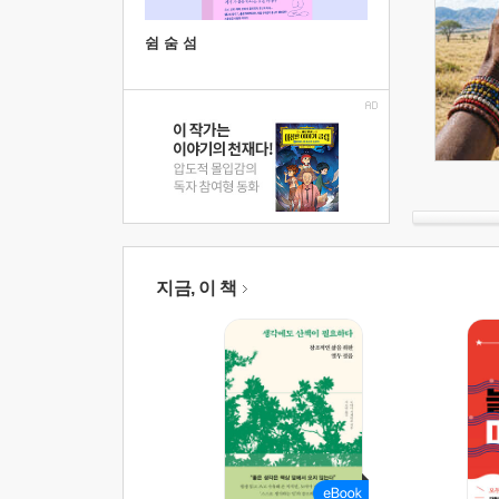
쉼 숨 섬
지금, 이 책