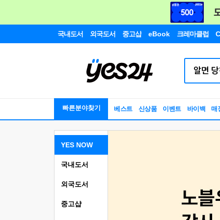
국내도서
외국도서
중고샵
eBook
크레마클럽
C
빠른분야찾기
베스트
신상품
이벤트
바이백
매
YES NOW
국내도서
외국도서
중고샵