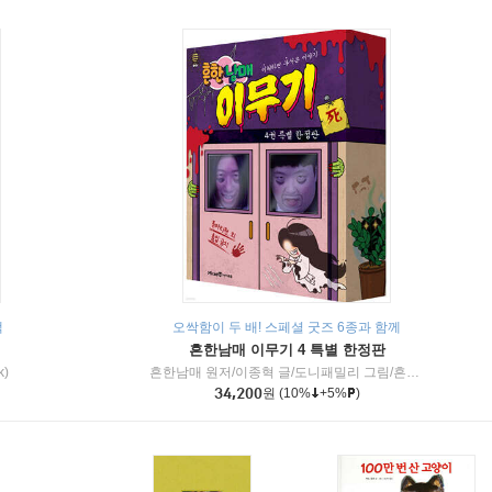
책
오싹함이 두 배! 스페셜 굿즈 6종과 함께
흔한남매 이무기 4 특별 한정판
k)
흔한남매 원저/이종혁 글/도니패밀리 그림/흔한컴퍼니 감수
34,200
원
(10%
+5%
)