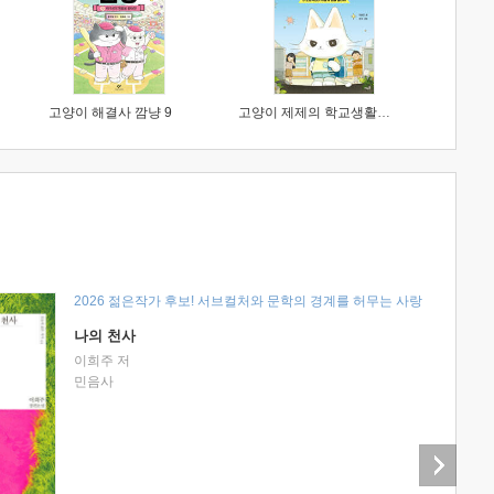
고양이 해결사 깜냥 9
고양이 제제의 학교생활 1 : 초등학생이 이렇게 힘들 줄이야
2026 젊은작가 후보! 서브컬처와 문학의 경계를 허무는 사랑
나의 천사
이희주 저
민음사