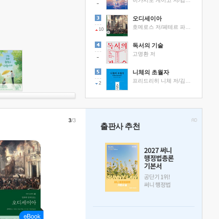
히가시노 게이고 저/김선영 역
오디세이아
호메로스 저/페테르 파울 루벤스 그림/박문재 역
10
독서의 기술
고명환 저
니체의 초월자
프리드리히 니체 저/김철 편역
2
3
/3
출판사 추천