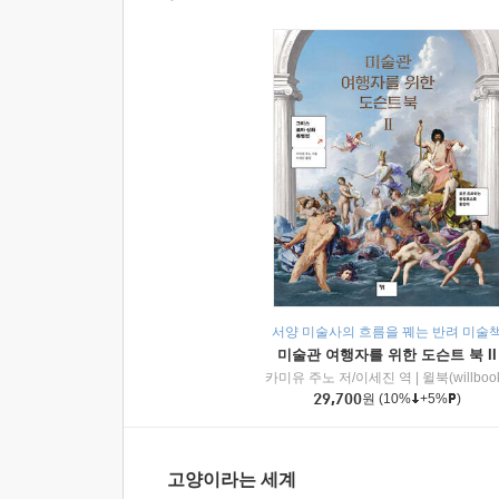
서양 미술사의 흐름을 꿰는 반려 미술
미술관 여행자를 위한 도슨트 북 II
카미유 주노 저/이세진 역
|
윌북(willboo
29,700
원
(10%
+5%
)
고양이라는 세계