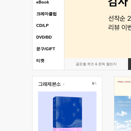
eBook
크레마클럽
CD/LP
DVD/BD
문구/GIFT
티켓
골든벨 퀴즈 & 완독 챌린지
그래제본소
5
/5