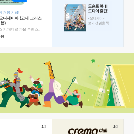
 개봉 기념!
 오디세이아 (고대 그리스
본)
호메로스 저/페테르 파울 루벤스 그림/박문재 역
|
현대지성
0
원
2
/3
2
/3