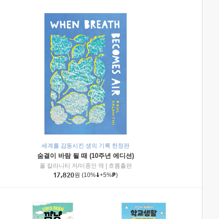
세계를 감동시킨 생의 기록 한정판
숨결이 바람 될 때 (10주년 에디션)
|
미래엔아이세움
폴 칼라니티 저/이종인 역
|
흐름출판
17,820
원
(10%
+5%
)