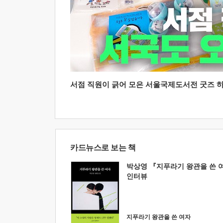
서점 직원이 긁어 모은 서울국제도서전 굿즈 하울
카드뉴스로 보는 책
박상영 『지푸라기 왕관을 쓴 
인터뷰
지푸라기 왕관을 쓴 여자