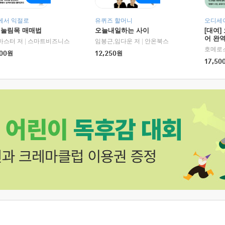
에서 익절로
유퀴즈 할머니
오디세이
 눌림목 매매법
오늘내일하는 사이
[대여]
어 완역
RHK)
마스터 저
|
스마트비즈니스
임봉근,임다운 저
|
안온북스
00
원
12,250
원
17,50