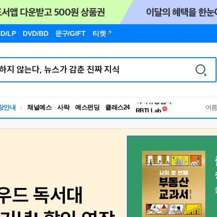
D/LP
DVD/BD
문구
/GIFT
티켓
독서유형검사
장안내
채널예스
사락
예스펀딩
클래스24
RBTI Lab
여
독서유형검사