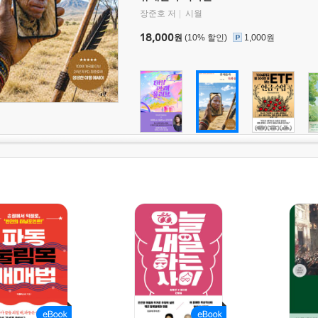
장준호 저
시월
18,000
원
(10% 할인)
1,000원