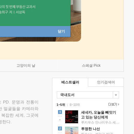
닫기
고양이의 날
스페셜 Pick
베스트셀러
인기검색어
국내도서
 PD. 문명과 전통이
1~5위
|
6~10위
한 얼굴들을 카메라와
세네카, 오늘을 빼앗기
 복잡한 세계, 그곳에
고 있는 당신에게
명한다.
루키우스 안나이우스 세네카 저/하와이 대저택 편역
투명한 나선