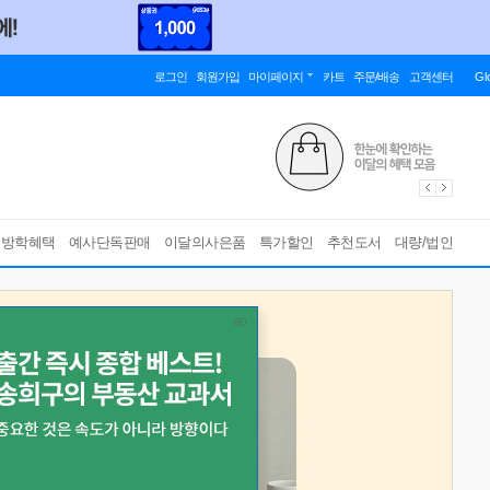
로그인
회원가입
마이페이지
카트
주문/배송
고객센터
Gl
름방학혜택
예사단독판매
이달의사은품
특가할인
추천도서
대량/법인