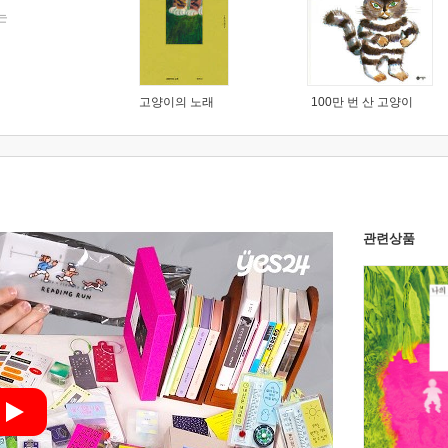
는
고양이의 노래
100만 번 산 고양이
관련상품