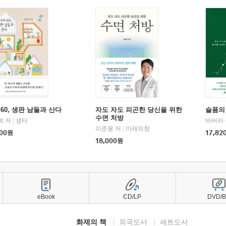
60, 생판 남들과 산다
자도 자도 피곤한 당신을 위한
슬픔의
수면 처방
희 저
|
샘터
바버라 
이준용 저
|
미래의창
00
원
17,82
18,000
원
eBook
CD/LP
DVD/
화제의 책
외국도서
세트도서