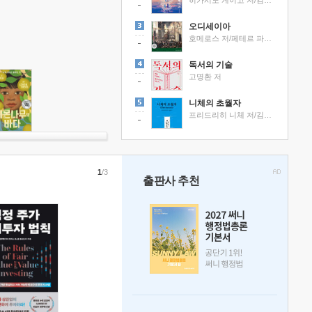
히가시노 게이고 저/김선영 역
오디세이아
호메로스 저/페테르 파울 루벤스 그림/박문재 역
독서의 기술
고명환 저
니체의 초월자
프리드리히 니체 저/김철 편역
1
/3
출판사 추천