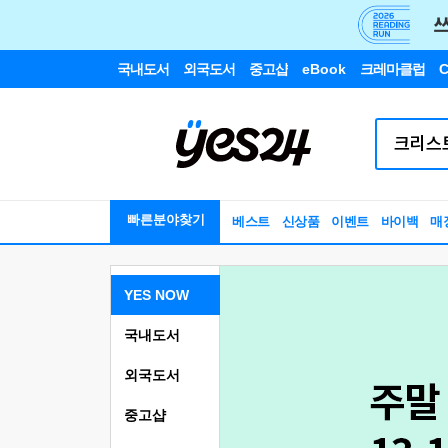
국내도서
외국도서
중고샵
eBook
크레마클럽
C
빠른분야찾기
베스트
신상품
이벤트
바이백
매
YES NOW
국내도서
외국도서
중고샵