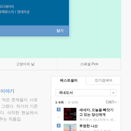
닫기
고양이의 날
스페셜 Pick
베스트셀러
인기검색어
 이야기
국내도서
고 작은 존재들이 서로
1~5위
|
6~10위
그렸다. 작가의 기존
세네카, 오늘을 빼앗기
다. 삭막한 현실에서
고 있는 당신에게
주는 작품집.
루키우스 안나이우스 세네카 저/하와이 대저택 편역
투명한 나선