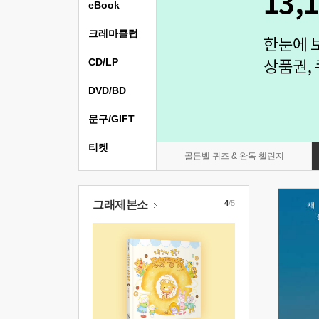
eBook
크레마클럽
CD/LP
DVD/BD
문구/GIFT
티켓
골든벨 퀴즈 & 완독 챌린지
그래제본소
4
/5