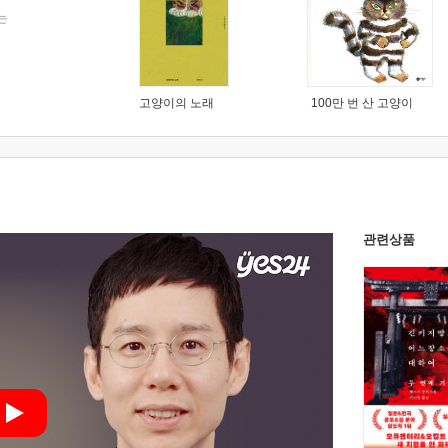
는
고양이의 노래
100만 번 산 고양이
관련상품