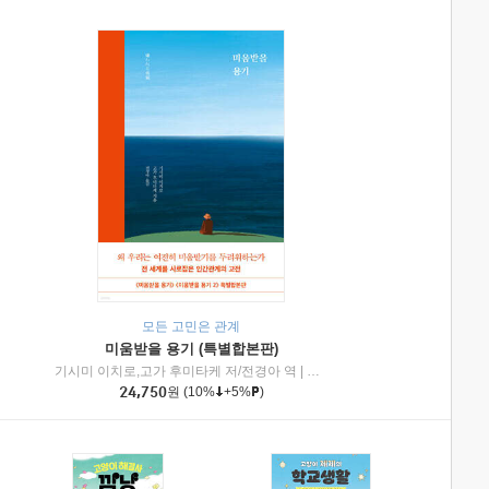
모든 고민은 관계
미움받을 용기 (특별합본판)
기시미 이치로,고가 후미타케 저/전경아 역
|
제이브리즈북스
|
인플루엔셜
24,750
원
(10%
+5%
)