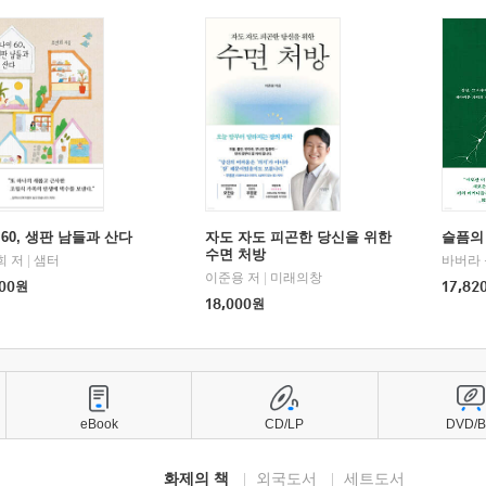
60, 생판 남들과 산다
자도 자도 피곤한 당신을 위한
슬픔의
수면 처방
희 저
|
샘터
바버라 
이준용 저
|
미래의창
00
원
17,82
18,000
원
eBook
CD/LP
DVD/
화제의 책
외국도서
세트도서