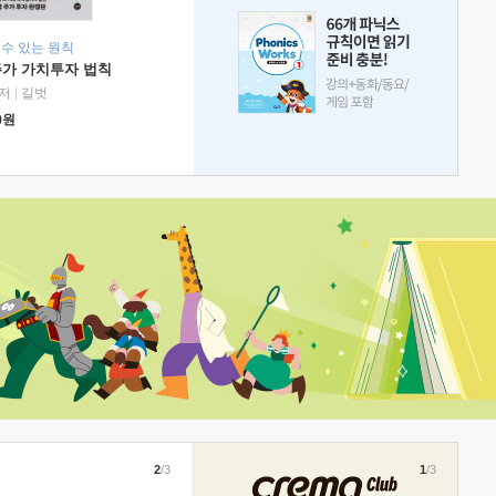
 수 있는 원칙
주가 가치투자 법칙
저
|
길벗
0
원
2
/3
1
/3