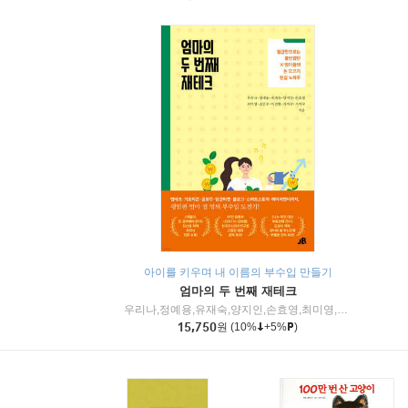
아이를 키우며 내 이름의 부수입 만들기
엄마의 두 번째 재테크
우리나,정예용,유재숙,양지인,손효영,최미영,조민주,이진현,차미숙,서미숙 저
15,750
원
(10%
+5%
)