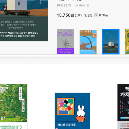
편혜영 저
문학동네
15,750
원
(10% 할인)
870원