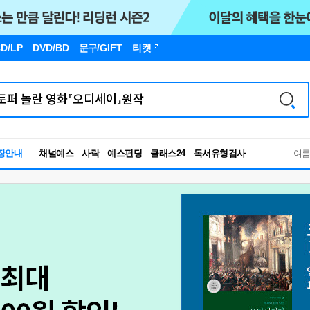
D/LP
DVD/BD
문구
/GIFT
티켓
독서유형검사
장안내
채널예스
사락
예스펀딩
클래스24
RBTI Lab
여
독서유형검사