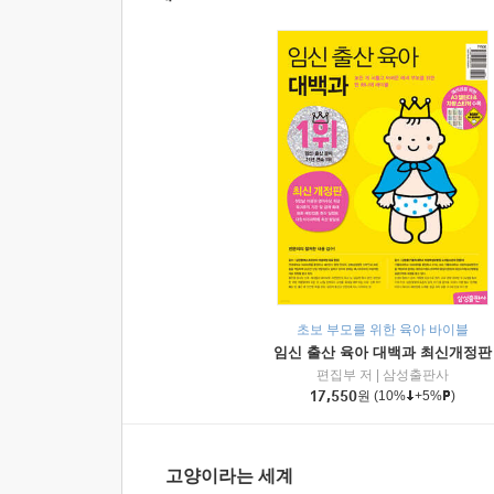
초보 부모를 위한 육아 바이블
임신 출산 육아 대백과 최신개정판
편집부 저
|
삼성출판사
17,550
원
(10%
+5%
)
고양이라는 세계