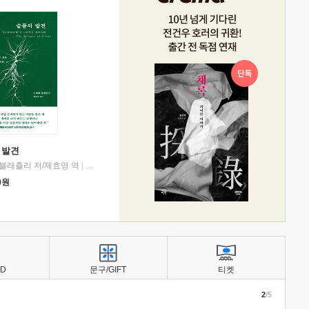
 발견
블래츨리 저/제효영 역
|
디플롯
0
원
BD
문구/GIFT
티켓
2
/5