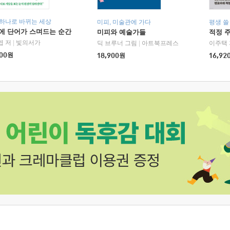
 하나로 바뀌는 세상
미피, 미술관에 가다
평생 쓸
에 단어가 스며드는 순간
미피와 예술가들
적정 
엽 저
|
빛의서가
딕 브루너 그림
|
아트북프레스
이주택 
00
원
18,900
원
16,92