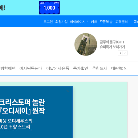
로그인
회원가입
마이페이지
카트
주문/배송
고객센터
Gl
름방학혜택
예사단독판매
이달의사은품
특가할인
추천도서
대량/법인