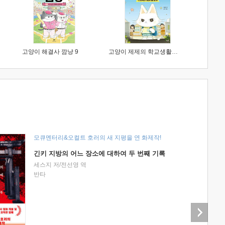
고양이 해결사 깜냥 9
고양이 제제의 학교생활 1 : 초등학생이 이렇게 힘들 줄이야
모큐멘터리&오컬트 호러의 새 지평을 연 화제작!
긴키 지방의 어느 장소에 대하여 두 번째 기록
세스지 저/전선영 역
반타