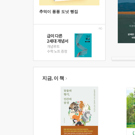
추억이 퐁퐁 도넛 빵집
지금, 이 책