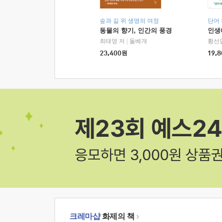
숲과 길 위 생명의 여정
단어
동물의 향기, 인간의 풍경
인생
최태영 저
|
돌베개
황선
23,400
원
19,8
크레마샵
화제의 책