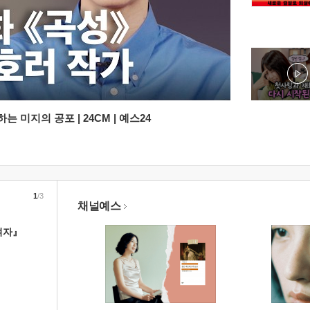
 미지의 공포 | 24CM | 예스24
1
/3
채널예스
여자』