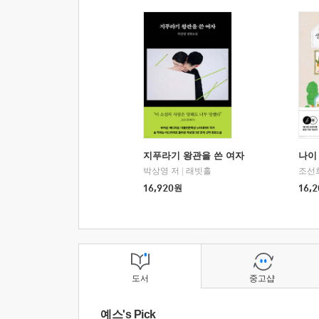
지푸라기 왕관을 쓴 여자
나이 
박상영 저
|
래빗홀
조선
16,920
원
16,2
도서
중고샵
예스's Pick