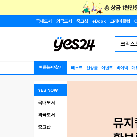
국내도서
외국도서
중고샵
eBook
크레마클럽
C
빠른분야찾기
베스트
신상품
이벤트
바이백
매
YES NOW
국내도서
외국도서
중고샵