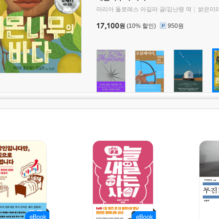
마리아 돌로레스 아길라 글/김난령 역
밝은미
17,100
원
(10% 할인)
950원