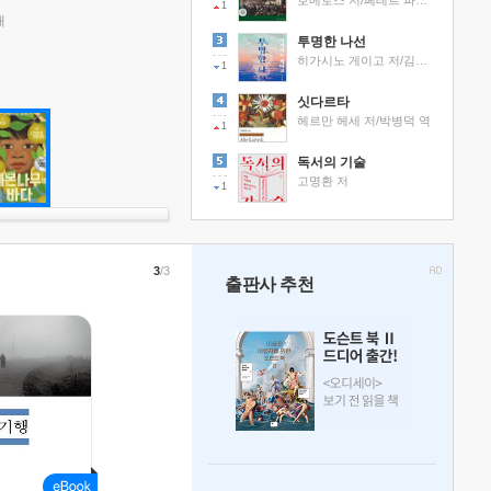
호메로스 저/페테르 파울 루벤스 그림/박문재 역
1
래
투명한 나선
히가시노 게이고 저/김선영 역
1
싯다르타
헤르만 헤세 저/박병덕 역
1
독서의 기술
고명환 저
1
3
/3
출판사 추천