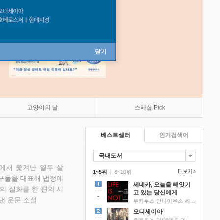
닫기
고양이의 날
스페셜 Pick
베스트셀러
인기검색어
국내도서
에서 쫓겨난 열두 살
1~5위
|
6~10위
친구들을 대표해 법정에
세네카, 오늘을 빼앗기
의 실화를 한 편의 시
고 있는 당신에게
낸 운문 소설.
루키우스 안나이우스 세네카 저/하와이 대저택 편역
오디세이아