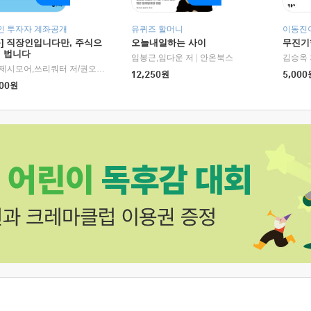
인 투자자 계좌공개
유퀴즈 할머니
이동진이
독] 직장인입니다만, 주식으
오늘내일하는 사이
무진기행
더 법니다
RHK)
임봉근,임다운 저
|
안온북스
김승옥 
서정,제시모어,쓰리쿼터 저/권오태,시그널리포트 편
|
경이로움
12,250
원
5,000
00
원