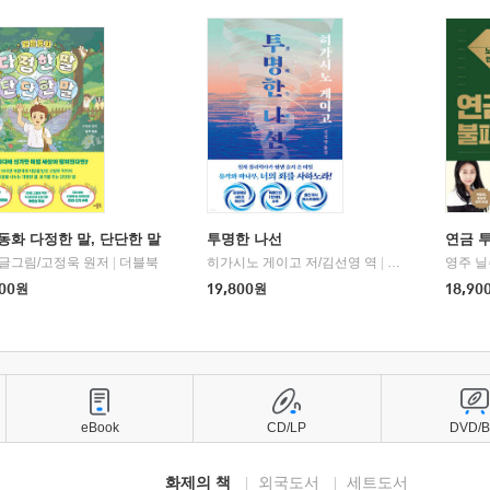
동화 다정한 말, 단단한 말
투명한 나선
연금 
 글그림/고정욱 원저
|
더블북
히가시노 게이고 저/김선영 역
|
북다
영주 닐
00
원
19,800
원
18,90
eBook
CD/LP
DVD/
화제의 책
외국도서
세트도서