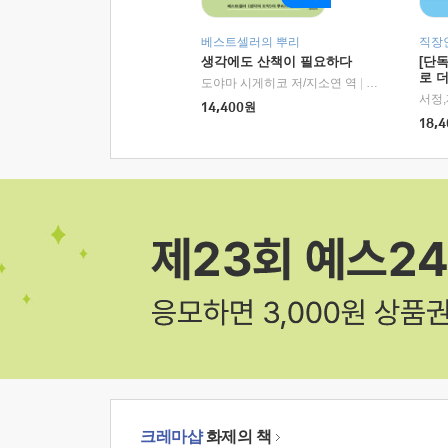
베스트셀러의 뿌리
직장
생각에도 산책이 필요하다
[단
로 
도야마 시게히코 저/지소연 역
|
알에이치코리아(
14,400
원
18,4
크레마샵
화제의 책