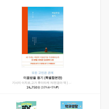
모든 고민은 관계
미움받을 용기 (특별합본판)
기시미 이치로,고가 후미타케 저/전경아 역
|
제이브리즈북스
|
인플루엔셜
24,750
원
(10%
+5%
)