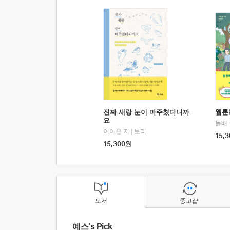
진짜 새랑 눈이 마주쳤다니까
웹툰
요
돌배
이이은 저
|
보리
15,3
15,300
원
도서
중고샵
예스's Pick