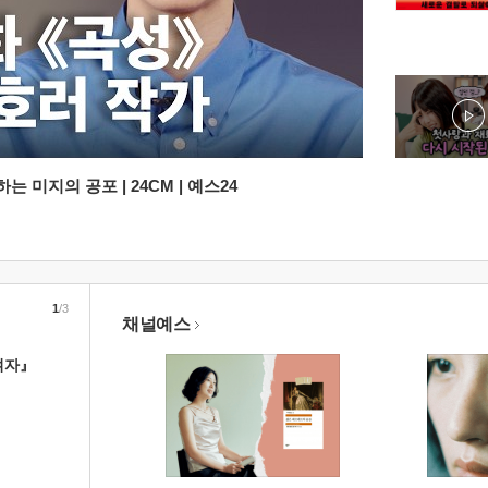
 미지의 공포 | 24CM | 예스24
1
/3
채널예스
여자』