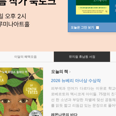
오늘은 그만 보기
이달의 혜택모음
뮤지컬 휴남동 서점
오늘의 책
2026 뉴베리 아너상 수상작
피부색과 언어가 다르다는 이유로 학교
로베르토와 멕시코계 아이들. 75명의 
선 한 소년과 부당한 차별에 맞선 공동체
를 읽듯 짧고 리듬감 있는 문장으로 풀어
레몬나무의 바다