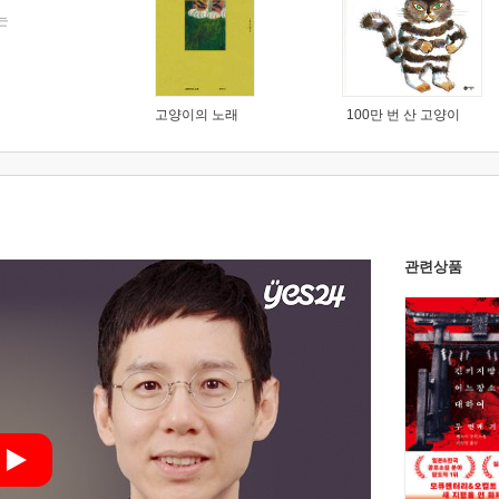
는
고양이의 노래
100만 번 산 고양이
관련상품