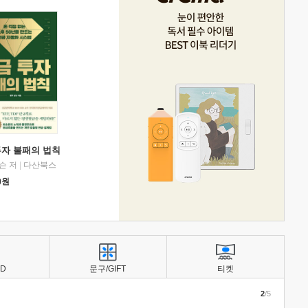
투자 불패의 법칙
슨 저
|
다산북스
0
원
BD
문구/GIFT
티켓
2
/5