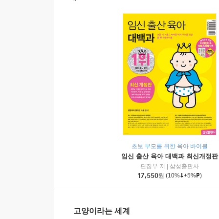
초보 부모를 위한 육아 바이블
임신 출산 육아 대백과 최신개정판
편집부 저
|
삼성출판사
17,550
원
(10%
+5%
)
고양이라는 세계