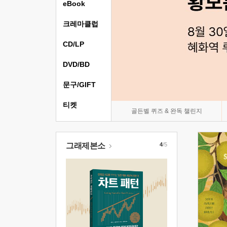
eBook
크레마클럽
CD/LP
DVD/BD
문구/GIFT
티켓
골든벨 퀴즈 & 완독 챌린지
그래제본소
4
/5