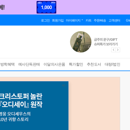
로그인
회원가입
마이페이지
카트
주문/배송
고객센터
Gl
름방학혜택
예사단독판매
이달의사은품
특가할인
추천도서
대량/법인