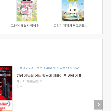
고양이 해결사 깜냥 9
고양이 제제의 학교생활 1 : 초등학생이 이렇게 힘들 줄이야
모큐멘터리&오컬트 호러의 새 지평을 연 화제작!
긴키 지방의 어느 장소에 대하여 두 번째 기록
세스지 저/전선영 역
반타