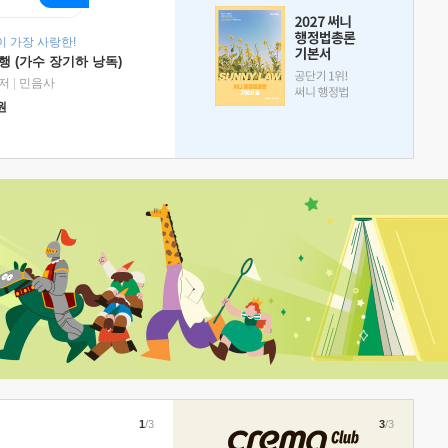
 가장 사랑한!
 (가수 장기하 낭독)
저
|
민음사
원
1
/3
3
/3