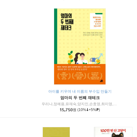
아이를 키우며 내 이름의 부수입 만들기
엄마의 두 번째 재테크
우리나,정예용,유재숙,양지인,손효영,최미영,조민주,이진현,차미숙,서미숙 저
15,750
원
(10%
+5%
)