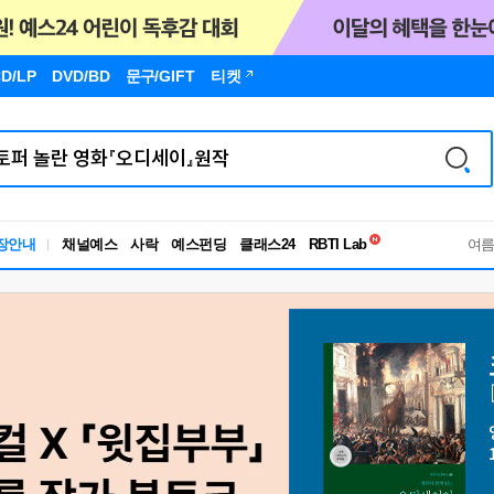
D/LP
DVD/BD
문구
/GIFT
티켓
독서유형검사
장안내
채널예스
사락
예스펀딩
클래스24
RBTI Lab
여
독서유형검사