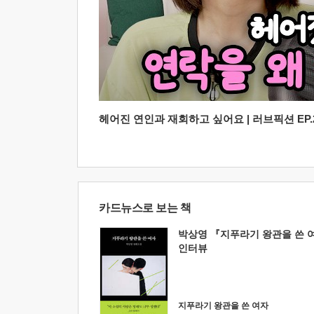
헤어진 연인과 재회하고 싶어요 | 러브픽션 EP.2
카드뉴스로 보는 책
박상영 『지푸라기 왕관을 쓴 
인터뷰
지푸라기 왕관을 쓴 여자