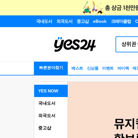
국내도서
외국도서
중고샵
eBook
크레마클럽
C
빠른분야찾기
베스트
신상품
이벤트
바이백
매
YES NOW
국내도서
외국도서
중고샵