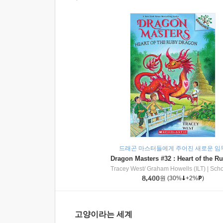
드래곤 마스터들에게 주어진 새로운 임
Tracey West/ Graham Howells (ILT)
|
Scholasti
8,400
원
(30%
+2%
)
고양이라는 세계