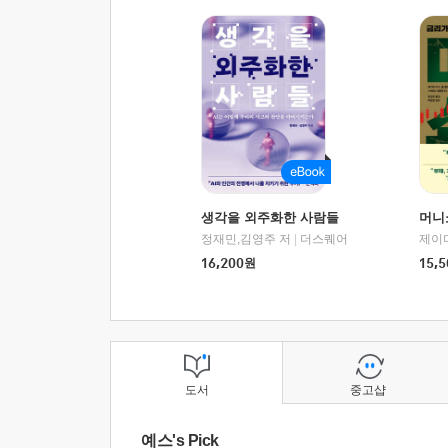
생각을 외주화한 사람들
머니
정재민,김영주 저
|
더스퀘어
16,200
원
15,5
도서
중고샵
예스's Pick