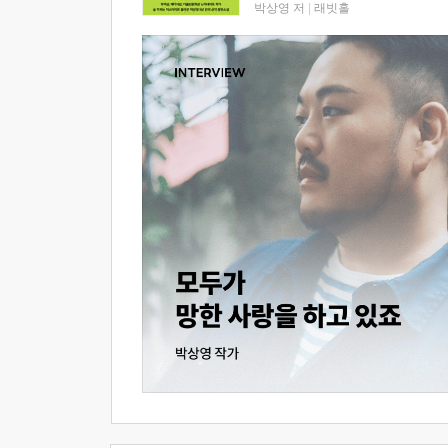
박상영 저
|
래빗홀