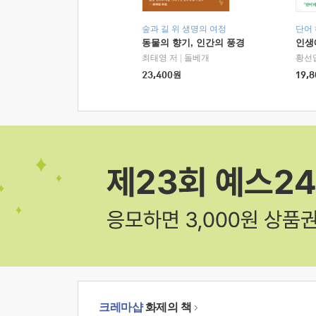
숲과 길 위 생명의 여정
단어
동물의 향기, 인간의 풍경
인생
최태영 저
|
돌베개
황선
23,400
원
19,8
크레마샵
화제의 책