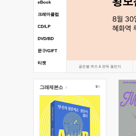
eBook
크레마클럽
CD/LP
DVD/BD
문구/GIFT
티켓
골든벨 퀴즈 & 완독 챌린지
그래제본소
5
/5