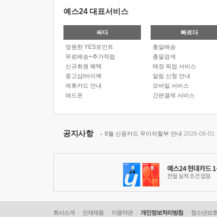
예스24 대표서비스
싸다
빠르다
영원한 YES포인트
총알배송
무료배송+추가적립
총알검색
신규회원 혜택
매장 픽업 서비스
중고샵/바이백
알림 신청 안내
제휴카드 안내
모바일 서비스
애드온
간편결제 서비스
공지사항
8월 신용카드 무이자할부 안내
2026-08-01
회사소개
인재채용
이용약관
개인정보처리방침
청소년보