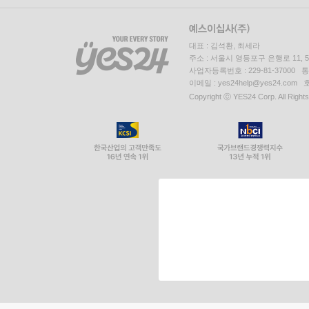
대표 : 김석환, 최세라
주소 : 서울시 영등포구 은행로 11,
사업자등록번호 : 229-81-37000 
이메일 : yes24help@yes24.c
Copyright ⓒ YES24 Corp. All Right