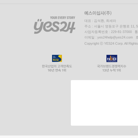
대표 : 김석환, 최세라
주소 : 서울시 영등포구 은행로 11,
사업자등록번호 : 229-81-37000 
이메일 : yes24help@yes24.c
Copyright ⓒ YES24 Corp. All Right