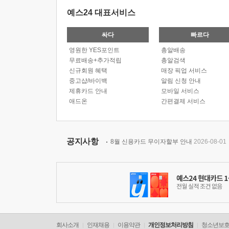
예스24 대표서비스
싸다
빠르다
영원한 YES포인트
총알배송
무료배송+추가적립
총알검색
신규회원 혜택
매장 픽업 서비스
중고샵/바이백
알림 신청 안내
제휴카드 안내
모바일 서비스
애드온
간편결제 서비스
공지사항
8월 신용카드 무이자할부 안내
2026-08-01
회사소개
인재채용
이용약관
개인정보처리방침
청소년보