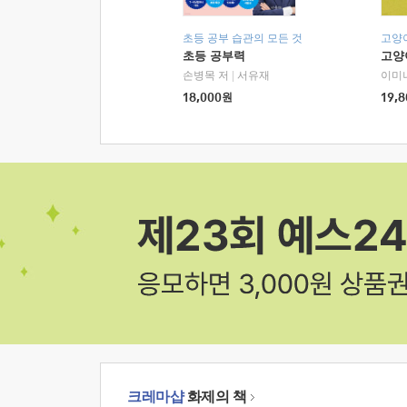
초등 공부 습관의 모든 것
고양
초등 공부력
고양
손병목 저
|
서유재
이미
18,000
원
19,8
크레마샵
화제의 책