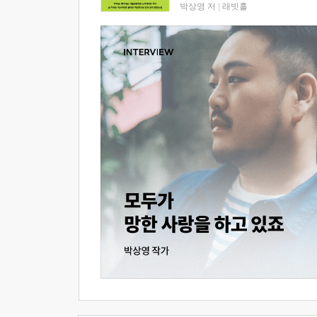
박상영 저
|
래빗홀