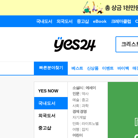
국내도서
외국도서
중고샵
eBook
크레마클럽
C
빠른분야찾기
베스트
신상품
이벤트
바이백
매
소설/시
|
에세이
YES NOW
인문
|
역사
예술
|
종교
국내도서
사회
|
과학
경제 경영
외국도서
자기계발
만화
|
라이트노벨
중고샵
여행
|
잡지
어린이