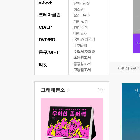
eBook
유아
|
전집
청소년
크레마클럽
요리
|
육아
가정 살림
CD/LP
건강 취미
대학교재
DVD/BD
국어와 외국어
IT 모바일
수험서 자격증
문구/GIFT
초등참고서
중등참고서
티켓
나민애 7문 
고등참고서
그래제본소
5
/5