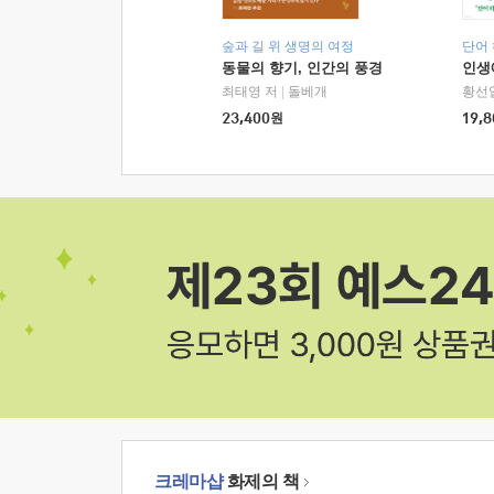
숲과 길 위 생명의 여정
단어
동물의 향기, 인간의 풍경
인생
최태영 저
|
돌베개
황선
23,400
원
19,8
크레마샵
화제의 책