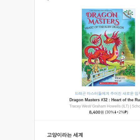
드래곤 마스터들에게 주어진 새로운 임
Tracey West/ Graham Howells (ILT)
|
Scholasti
8,400
원
(30%
+2%
)
고양이라는 세계