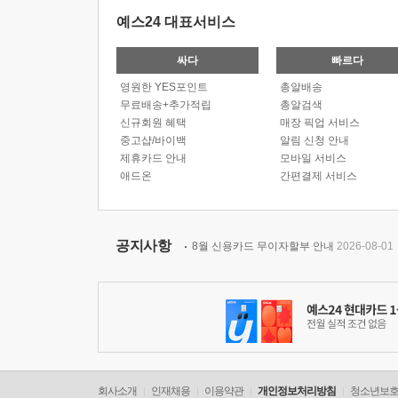
예스24 대표서비스
싸다
빠르다
영원한 YES포인트
총알배송
무료배송+추가적립
총알검색
신규회원 혜택
매장 픽업 서비스
중고샵/바이백
알림 신청 안내
제휴카드 안내
모바일 서비스
애드온
간편결제 서비스
공지사항
8월 신용카드 무이자할부 안내
2026-08-01
회사소개
인재채용
이용약관
개인정보처리방침
청소년보