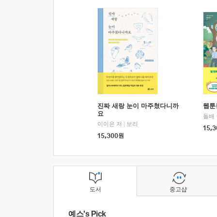
진짜 새랑 눈이 마주쳤다니까
웹툰
요
돌배
이이은 저
|
보리
15,3
15,300
원
도서
중고샵
예스's Pick