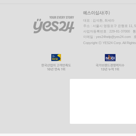
대표 : 김석환, 최세라
주소 : 서울시 영등포구 은행로 11,
사업자등록번호 : 229-81-37000 
이메일 : yes24help@yes24.c
Copyright ⓒ YES24 Corp. All Right