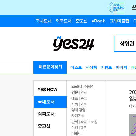
국내도서
외국도서
중고샵
eBook
크레마클럽
C
빠른분야찾기
베스트
신상품
이벤트
바이백
매
소설/시
|
에세이
YES NOW
인문
|
역사
예술
|
종교
국내도서
사회
|
과학
경제 경영
외국도서
자기계발
만화
|
라이트노벨
중고샵
여행
|
잡지
어린이