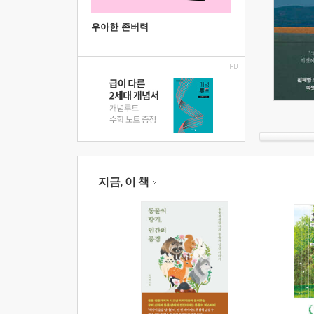
우아한 존버력
지금, 이 책