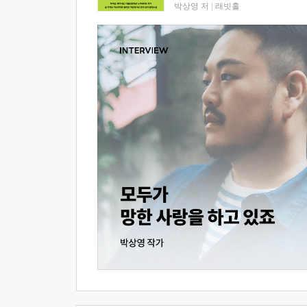
박상영 저
|
래빗홀