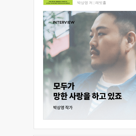
박상영 저
|
래빗홀