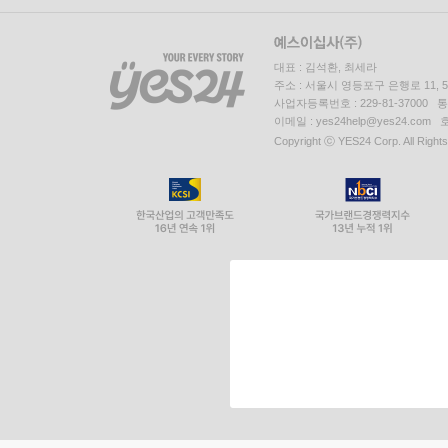
대표 : 김석환, 최세라
주소 : 서울시 영등포구 은행로 11,
사업자등록번호 : 229-81-37000 
이메일 : yes24help@yes24.c
Copyright ⓒ YES24 Corp. All Right