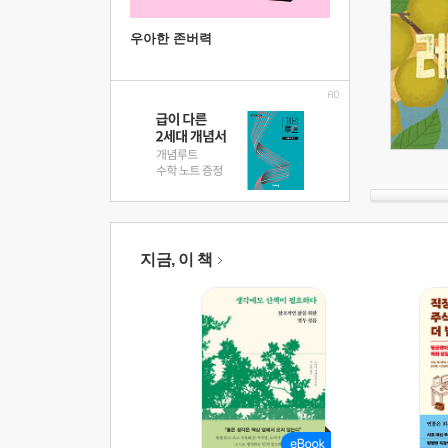
우아한 존버력
지금, 이 책