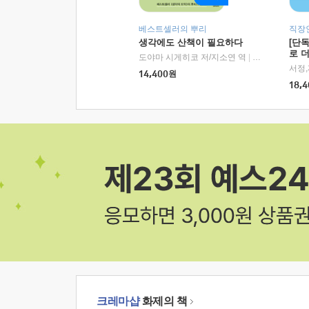
베스트셀러의 뿌리
직장
생각에도 산책이 필요하다
[단
로 
도야마 시게히코 저/지소연 역
|
알에이치코리아(
14,400
원
18,4
크레마샵
화제의 책