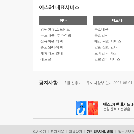
예스24 대표서비스
싸다
빠르다
영원한 YES포인트
총알배송
무료배송+추가적립
총알검색
신규회원 혜택
매장 픽업 서비스
중고샵/바이백
알림 신청 안내
제휴카드 안내
모바일 서비스
애드온
간편결제 서비스
공지사항
8월 신용카드 무이자할부 안내
2026-08-01
회사소개
인재채용
이용약관
개인정보처리방침
청소년보