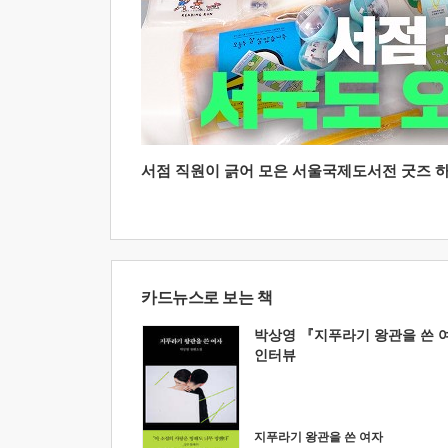
서점 직원이 긁어 모은 서울국제도서전 굿즈 하울
카드뉴스로 보는 책
박상영 『지푸라기 왕관을 쓴 
인터뷰
지푸라기 왕관을 쓴 여자