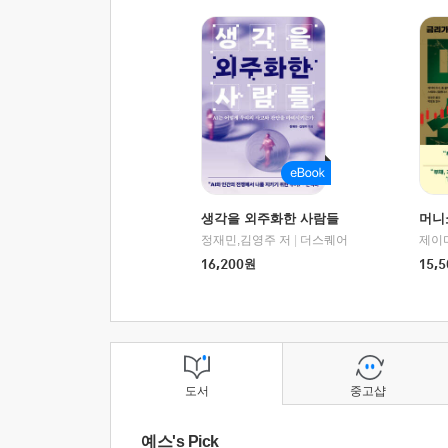
생각을 외주화한 사람들
머니
정재민,김영주 저
|
더스퀘어
16,200
원
15,5
도서
중고샵
예스's Pick