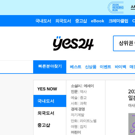
국내도서
외국도서
중고샵
eBook
크레마클럽
C
빠른분야찾기
베스트
신상품
이벤트
바이백
매
소설/시
|
에세이
YES NOW
인문
|
역사
예술
|
종교
국내도서
사회
|
과학
경제 경영
외국도서
자기계발
만화
|
라이트노벨
중고샵
여행
|
잡지
어린이