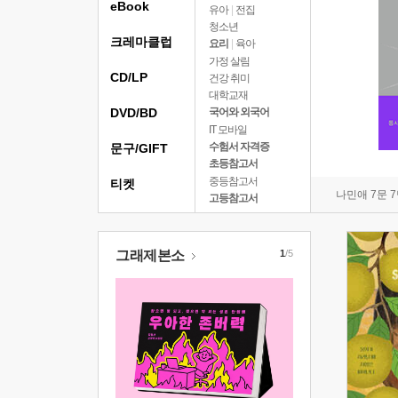
eBook
유아
|
전집
청소년
크레마클럽
요리
|
육아
가정 살림
CD/LP
건강 취미
대학교재
DVD/BD
국어와 외국어
IT 모바일
수험서 자격증
문구/GIFT
초등참고서
중등참고서
티켓
나민애 7문 
고등참고서
그래제본소
1
/5