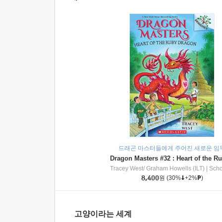
드래곤 마스터들에게 주어진 새로운 임
Tracey West/ Graham Howells (ILT)
|
Scholasti
8,400
원
(30%
+2%
)
고양이라는 세계