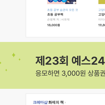
초등 공부 습관의 모든 것
고양
초등 공부력
고양
손병목 저
|
서유재
이미
18,000
원
19,8
크레마샵
화제의 책