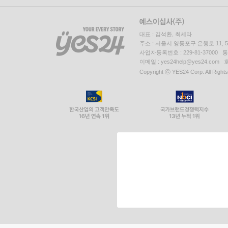
대표 : 김석환, 최세라
주소 : 서울시 영등포구 은행로 11,
사업자등록번호 : 229-81-37000 
이메일 : yes24help@yes24.c
Copyright ⓒ YES24 Corp. All Right