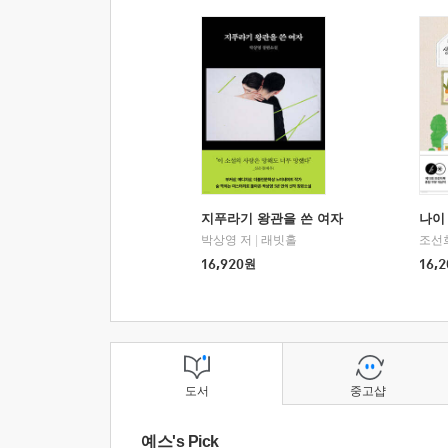
지푸라기 왕관을 쓴 여자
나이 
박상영 저
|
래빗홀
조선
16,920
원
16,2
도서
중고샵
예스's Pick