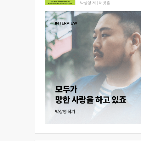
박상영 저
|
래빗홀