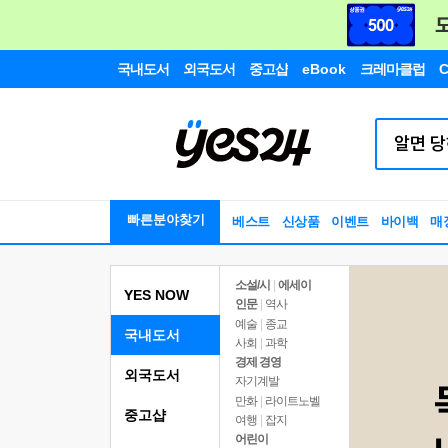
국내도서
외국도서
중고샵
eBook
크레마클럽
C
빠른분야찾기
베스트
신상품
이벤트
바이백
매
소설/시
|
에세이
YES NOW
인문
|
역사
예술
|
종교
국내도서
사회
|
과학
경제 경영
외국도서
자기계발
만화
|
라이트노벨
중고샵
여행
|
잡지
어린이