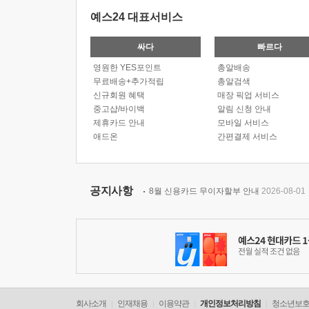
예스24 대표서비스
싸다
빠르다
영원한 YES포인트
총알배송
무료배송+추가적립
총알검색
신규회원 혜택
매장 픽업 서비스
중고샵/바이백
알림 신청 안내
제휴카드 안내
모바일 서비스
애드온
간편결제 서비스
공지사항
8월 신용카드 무이자할부 안내
2026-08-01
회사소개
인재채용
이용약관
개인정보처리방침
청소년보