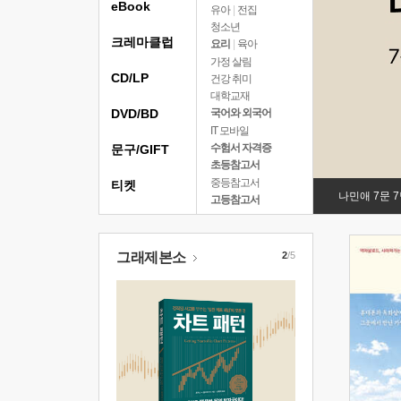
eBook
유아
|
전집
청소년
크레마클럽
요리
|
육아
가정 살림
CD/LP
건강 취미
대학교재
DVD/BD
국어와 외국어
IT 모바일
수험서 자격증
문구/GIFT
초등참고서
중등참고서
티켓
나민애 7문 
고등참고서
그래제본소
2
/5