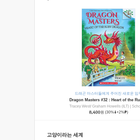
드래곤 마스터들에게 주어진 새로운 임
Tracey West/ Graham Howells (ILT)
|
Scholasti
8,400
원
(30%
+2%
)
고양이라는 세계