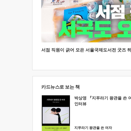
서점 직원이 긁어 모은 서울국제도서전 굿즈 하울
카드뉴스로 보는 책
박상영 『지푸라기 왕관을 쓴 
인터뷰
지푸라기 왕관을 쓴 여자