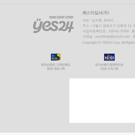
대표 : 김석환, 최세라
주소 : 서울시 영등포구 은행로 11,
사업자등록번호 : 229-81-37000 
이메일 : yes24help@yes24.c
Copyright ⓒ YES24 Corp. All Right