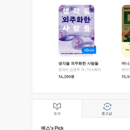
생각을 외주화한 사람들
머니
정재민,김영주 저
|
더스퀘어
16,200
원
15,5
도서
중고샵
예스's Pick