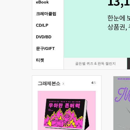
eBook
크레마클럽
CD/LP
DVD/BD
문구/GIFT
티켓
골든벨 퀴즈 & 완독 챌린지
그래제본소
4
/5