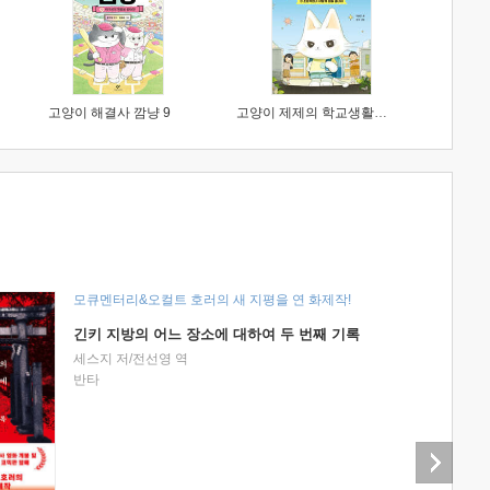
고양이 해결사 깜냥 9
고양이 제제의 학교생활 1 : 초등학생이 이렇게 힘들 줄이야
모큐멘터리&오컬트 호러의 새 지평을 연 화제작!
긴키 지방의 어느 장소에 대하여 두 번째 기록
세스지 저/전선영 역
반타