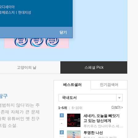
닫기
고양이의 날
스페셜 Pick
베스트셀러
인기검색어
탐구
국내도서
평범하지 않다’라는 주
1~5위
|
6~10위
 존재 자체가 큰 문제
세네카, 오늘을 빼앗기
과학 유튜버인 옛 친구
고 있는 당신에게
립 소설.
루키우스 안나이우스 세네카 저/하와이 대저택 편역
투명한 나선