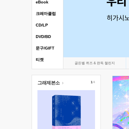
eBook
크레마클럽
CD/LP
DVD/BD
문구/GIFT
티켓
골든벨 퀴즈 & 완독 챌린지
그래제본소
1
/4