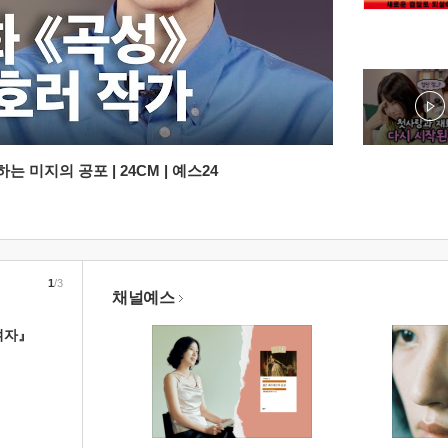
 미지의 공포 | 24CM | 예스24
1
/3
채널예스
여자』