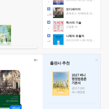
히가시노 게이고 저/김선영 역
오디세이아
호메로스 저/페테르 파울 루벤스 그림/박문재 역
10
독서의 기술
고명환 저
니체의 초월자
프리드리히 니체 저/김철 편역
2
3
/3
출판사 추천