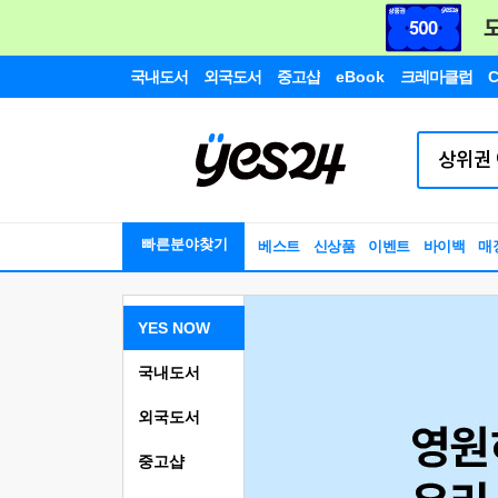
국내도서
외국도서
중고샵
eBook
크레마클럽
C
빠른분야찾기
베스트
신상품
이벤트
바이백
매
YES NOW
국내도서
외국도서
중고샵