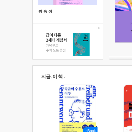
쉼 숨 섬
지금, 이 책