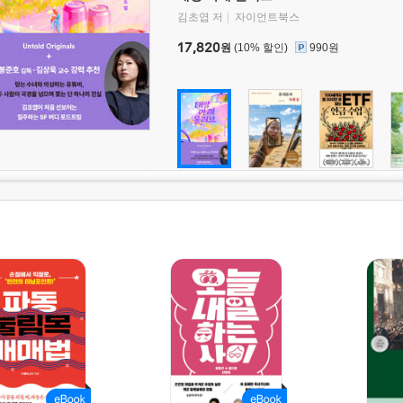
김초엽 저
자이언트북스
17,820
원
(10% 할인)
990원