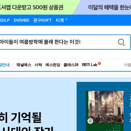
D/LP
DVD/BD
문구
/GIFT
티켓
독서유형검사
RBTI Lab
장안내
채널예스
사락
예스펀딩
클래스24
여
독서유형검사