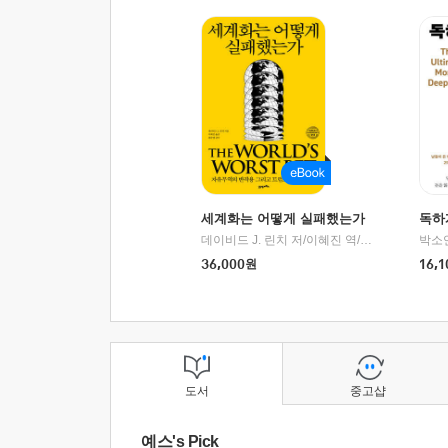
세계화는 어떻게 실패했는가
독하
데이비드 J. 린치 저/이혜진 역/최준영 감수
박소
|
2
36,000
원
16,1
도서
중고샵
예스's Pick