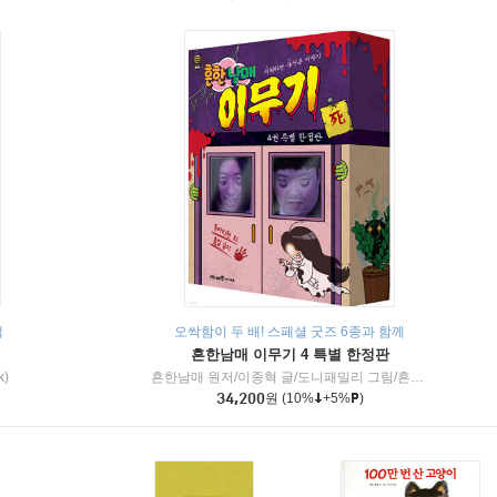
책
오싹함이 두 배! 스페셜 굿즈 6종과 함께
흔한남매 이무기 4 특별 한정판
k)
흔한남매 원저/이종혁 글/도니패밀리 그림/흔한컴퍼니 감수
34,200
원
(10%
+5%
)