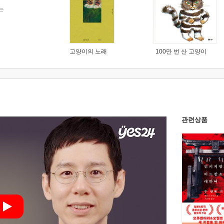
는
고양이의 노래
100만 번 산 고양이
관련상품