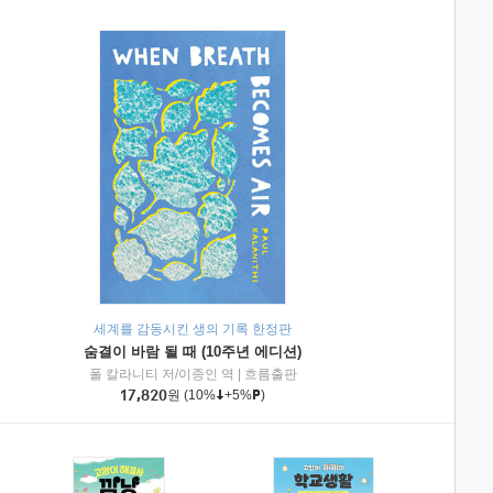
세계를 감동시킨 생의 기록 한정판
숨결이 바람 될 때 (10주년 에디션)
|
미래엔아이세움
폴 칼라니티 저/이종인 역
|
흐름출판
17,820
원
(10%
+5%
)