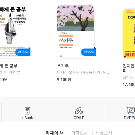
게 돈 공부
쓰가루
진지인
피
연 저
1세기북스
|
메이븐
다자이 오사무 저/유숙자 역
|
민음사
김지인(
00
원
9,100
원
17,60
eBook
CD/LP
DVD/
화제의 책
외국도서
세트도서