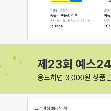
미출간 유고작!
손절
죽음의 수용소 이후
파동
빅터 프랭클 저/유영미 역
|
북하우스
파동
12,500
원
15,0
크레마샵
화제의 책