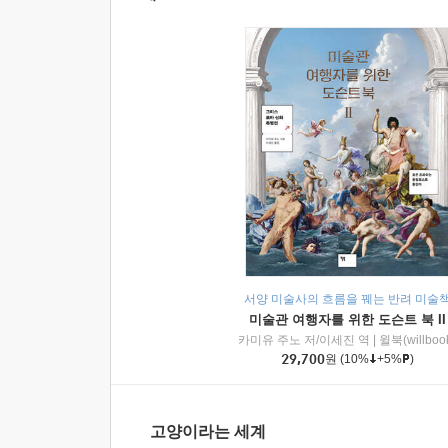
서양 미술사의 흐름을 꿰는 반려 미술
미술관 여행자를 위한 도슨트 북 II
카미유 주노 저/이세진 역
|
윌북(willboo
29,700
원
(10%
+5%
)
고양이라는 세계