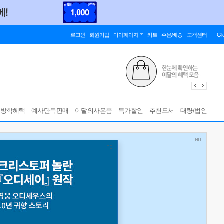
로그인
회원가입
마이페이지
카트
주문/배송
고객센터
Gl
름방학혜택
예사단독판매
이달의사은품
특가할인
추천도서
대량/법인