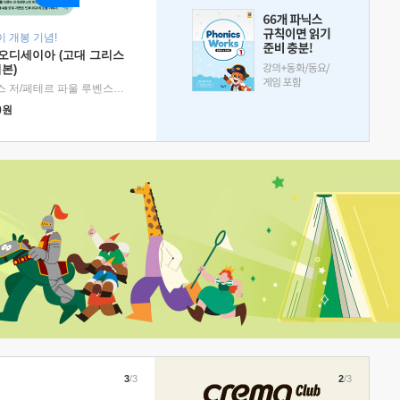
 개봉 기념!
 오디세이아 (고대 그리스
본)
호메로스 저/페테르 파울 루벤스 그림/박문재 역
|
현대지성
0
원
3
/3
2
/3