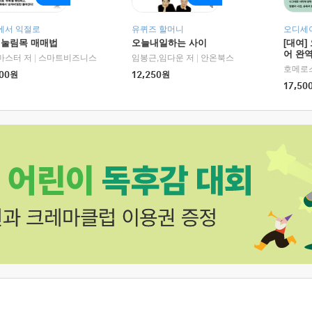
에서 익절로
유퀴즈 할머니
오디세이
 눌림목 매매법
오늘내일하는 사이
[대여]
어 완역
마스터 저
|
스마트비즈니스
임봉근,임다운 저
|
안온북스
00
원
12,250
원
17,50