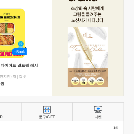
 다이어트 밀프렙 레시
진지인) 저
|
길벗
0
원
BD
문구/GIFT
티켓
1
/5