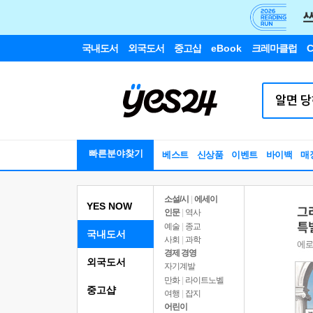
국내도서
외국도서
중고샵
eBook
크레마클럽
C
빠른분야찾기
베스트
신상품
이벤트
바이백
매
소설/시
|
에세이
YES NOW
인문
|
역사
예술
|
종교
국내도서
사회
|
과학
경제 경영
외국도서
자기계발
만화
|
라이트노벨
중고샵
여행
|
잡지
어린이