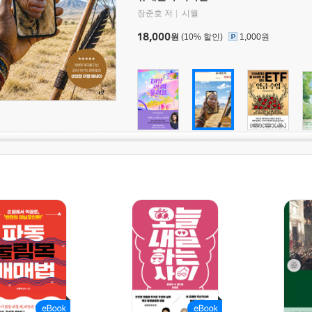
장준호 저
시월
18,000
원
(10% 할인)
1,000원