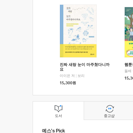
진짜 새랑 눈이 마주쳤다니까
웹툰
요
돌배
이이은 저
|
보리
15,3
15,300
원
도서
중고샵
예스's Pick