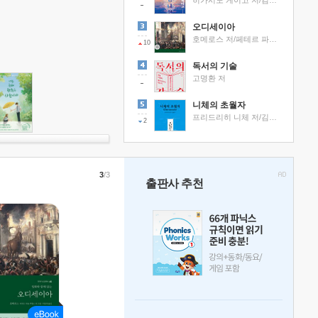
히가시노 게이고 저/김선영 역
오디세이아
호메로스 저/페테르 파울 루벤스 그림/박문재 역
10
독서의 기술
고명환 저
니체의 초월자
프리드리히 니체 저/김철 편역
2
3
/3
출판사 추천