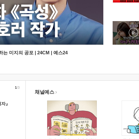
 미지의 공포 | 24CM | 예스24
1
/3
채널예스
여자』