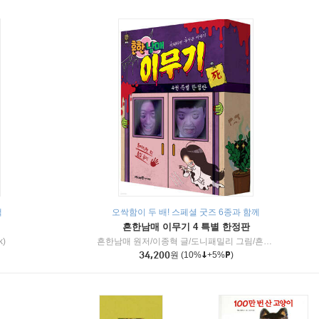
책
오싹함이 두 배! 스페셜 굿즈 6종과 함께
흔한남매 이무기 4 특별 한정판
k)
흔한남매 원저/이종혁 글/도니패밀리 그림/흔한컴퍼니 감수
34,200
원
(10%
+5%
)