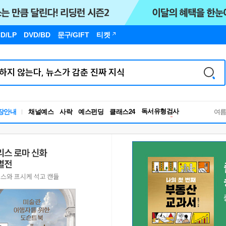
D/LP
DVD/BD
문구
/GIFT
티켓
독서유형검사
장안내
채널예스
사락
예스펀딩
클래스24
RBTI Lab
여
독서유형검사