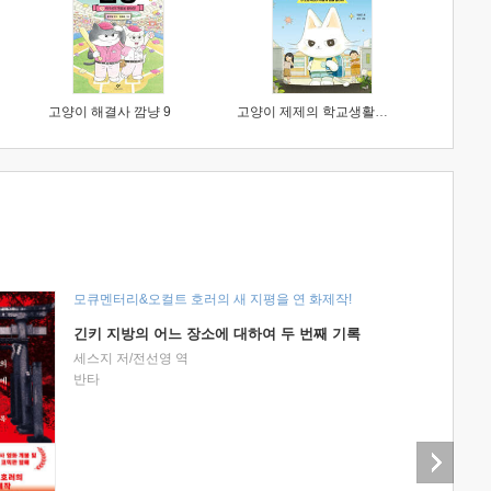
고양이 해결사 깜냥 9
고양이 제제의 학교생활 1 : 초등학생이 이렇게 힘들 줄이야
모큐멘터리&오컬트 호러의 새 지평을 연 화제작!
긴키 지방의 어느 장소에 대하여 두 번째 기록
세스지 저/전선영 역
반타