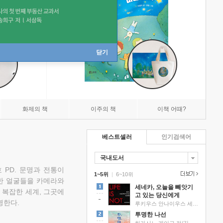
닫기
화제의 책
이주의 책
이책 어때?
베스트셀러
인기검색어
국내도서
 PD. 문명과 전통이
1~5위
|
6~10위
한 얼굴들을 카메라와
세네카, 오늘을 빼앗기
 복잡한 세계, 그곳에
고 있는 당신에게
명한다.
루키우스 안나이우스 세네카 저/하와이 대저택 편역
투명한 나선