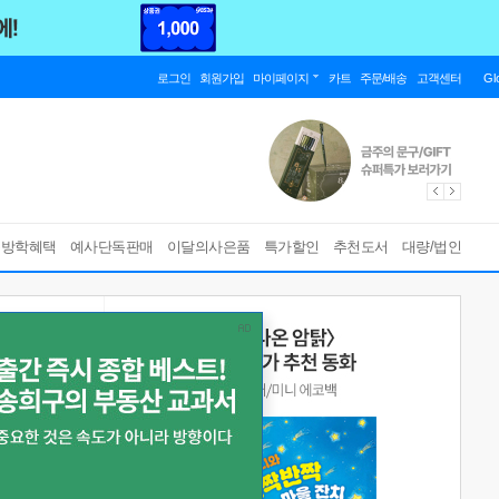
로그인
회원가입
마이페이지
카트
주문/배송
고객센터
Gl
름방학혜택
예사단독판매
이달의사은품
특가할인
추천도서
대량/법인