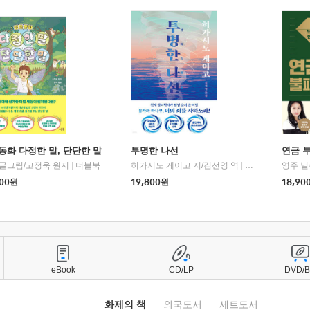
동화 다정한 말, 단단한 말
투명한 나선
연금 
 글그림/고정욱 원저
|
더블북
히가시노 게이고 저/김선영 역
|
북다
영주 닐
00
원
19,800
원
18,90
eBook
CD/LP
DVD/
화제의 책
외국도서
세트도서