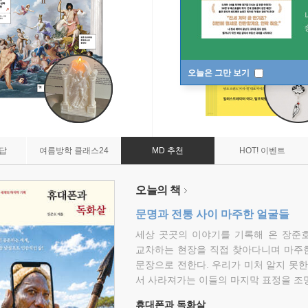
오늘은 그만 보기
7답
여름방학 클래스24
MD 추천
HOT! 이벤트
오늘의 책
문명과 전통 사이 마주한 얼굴들
세상 곳곳의 이야기를 기록해 온 장준호
교차하는 현장을 직접 찾아다니며 마주
문장으로 전한다. 우리가 미처 알지 못한
서 사라져가는 이들의 마지막 표정을 조
휴대폰과 독화살