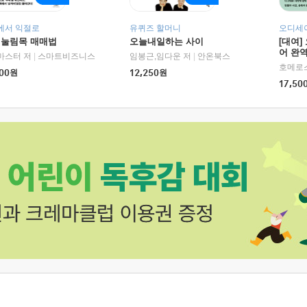
에서 익절로
유퀴즈 할머니
오디세이
 눌림목 매매법
오늘내일하는 사이
[대여]
어 완역
RHK)
마스터 저
|
스마트비즈니스
임봉근,임다운 저
|
안온북스
00
원
12,250
원
17,50