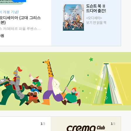
 개봉 기념!
 오디세이아 (고대 그리스
본)
호메로스 저/페테르 파울 루벤스 그림/박문재 역
|
현대지성
0
원
1
/3
1
/3