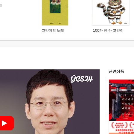
는
고양이의 노래
100만 번 산 고양이
관련상품