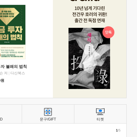
투자 불패의 법칙
슨 저
|
다산북스
0
원
BD
문구/GIFT
티켓
1
/5