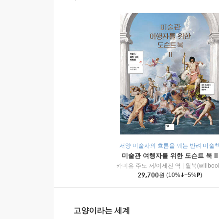
서양 미술사의 흐름을 꿰는 반려 미술
미술관 여행자를 위한 도슨트 북 II
카미유 주노 저/이세진 역
|
윌북(willboo
29,700
원
(10%
+5%
)
고양이라는 세계