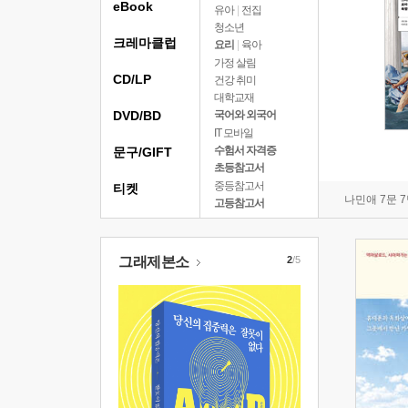
eBook
유아
|
전집
청소년
크레마클럽
요리
|
육아
가정 살림
CD/LP
건강 취미
대학교재
DVD/BD
국어와 외국어
IT 모바일
수험서 자격증
문구/GIFT
초등참고서
중등참고서
티켓
나민애 7문 
고등참고서
그래제본소
2
/5