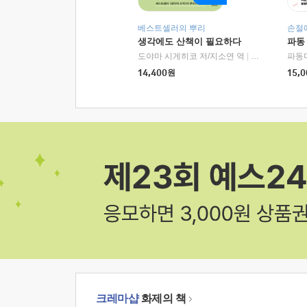
베스트셀러의 뿌리
손절
생각에도 산책이 필요하다
파동
도야마 시게히코 저/지소연 역
|
알에이치코리아(
파동
14,400
원
15,0
크레마샵
화제의 책