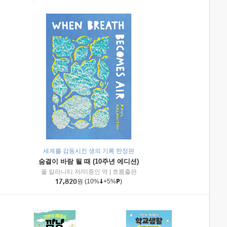
세계를 감동시킨 생의 기록 한정판
숨결이 바람 될 때 (10주년 에디션)
|
미래엔아이세움
폴 칼라니티 저/이종인 역
|
흐름출판
17,820
원
(10%
+5%
)