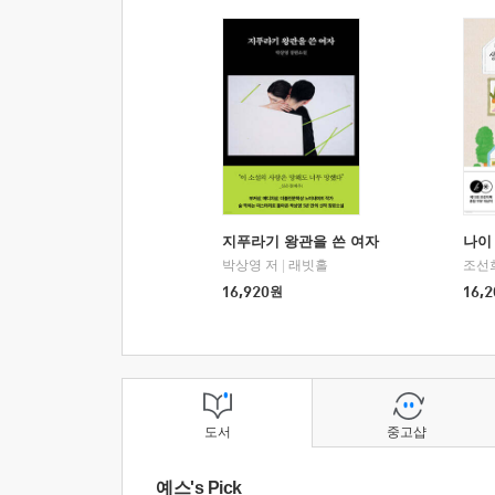
지푸라기 왕관을 쓴 여자
나이 
박상영 저
|
래빗홀
조선
16,920
원
16,2
도서
중고샵
예스's Pick