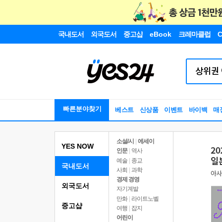
국내도서
외국도서
중고샵
eBook
크레마클럽
C
빠른분야찾기
베스트
신상품
이벤트
바이백
매
소설/시
|
에세이
YES NOW
인문
|
역사
예술
|
종교
국내도서
사회
|
과학
경제 경영
외국도서
자기계발
만화
|
라이트노벨
중고샵
여행
|
잡지
어린이