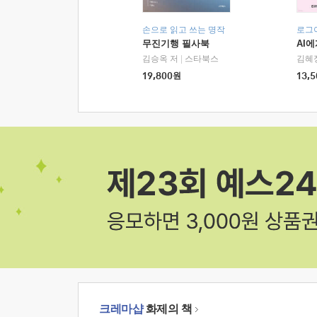
손으로 읽고 쓰는 명작
로그
무진기행 필사북
AI
김승옥 저
|
스타북스
김혜
19,800
원
13,5
크레마샵
화제의 책