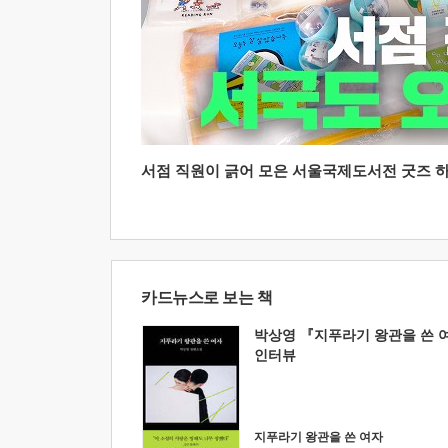
서점 직원이 긁어 모은 서울국제도서전 굿즈 하울
카드뉴스로 보는 책
박상영 『지푸라기 왕관을 쓴 
인터뷰
지푸라기 왕관을 쓴 여자