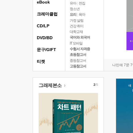
eBook
유아
|
전집
청소년
크레마클럽
요리
|
육아
가정 살림
CD/LP
건강 취미
대학교재
DVD/BD
국어와 외국어
IT 모바일
수험서 자격증
문구/GIFT
초등참고서
중등참고서
티켓
나민애 7문 
고등참고서
그래제본소
2
/5