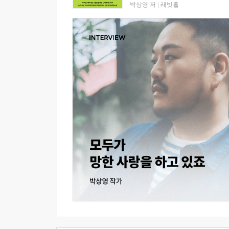
박상영 저
|
래빗홀