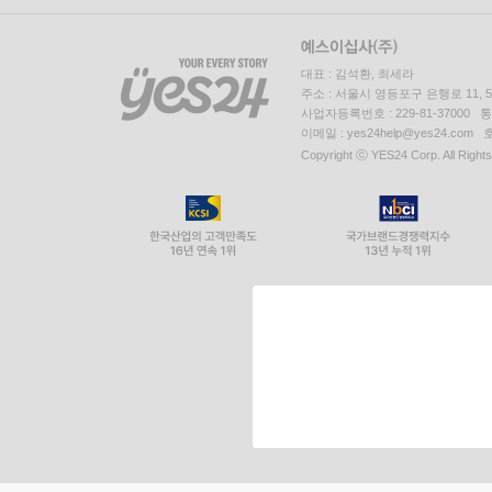
대표 : 김석환, 최세라
주소 : 서울시 영등포구 은행로 11,
사업자등록번호 : 229-81-37000 
이메일 : yes24help@yes24.c
Copyright ⓒ YES24 Corp. All Right