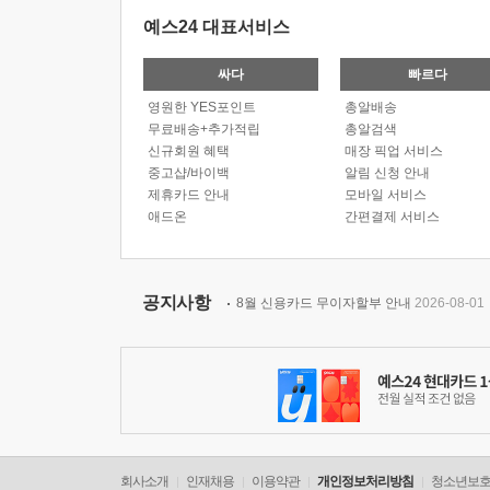
예스24 대표서비스
싸다
빠르다
영원한 YES포인트
총알배송
무료배송+추가적립
총알검색
신규회원 혜택
매장 픽업 서비스
중고샵/바이백
알림 신청 안내
제휴카드 안내
모바일 서비스
애드온
간편결제 서비스
공지사항
8월 신용카드 무이자할부 안내
2026-08-01
회사소개
인재채용
이용약관
개인정보처리방침
청소년보