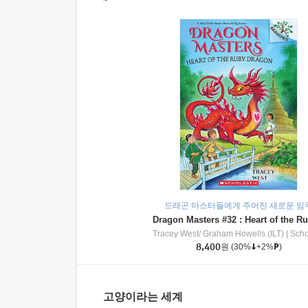
드래곤 마스터들에게 주어진 새로운 임
Tracey West/ Graham Howells (ILT)
|
Scholasti
8,400
원
(30%
+2%
)
고양이라는 세계