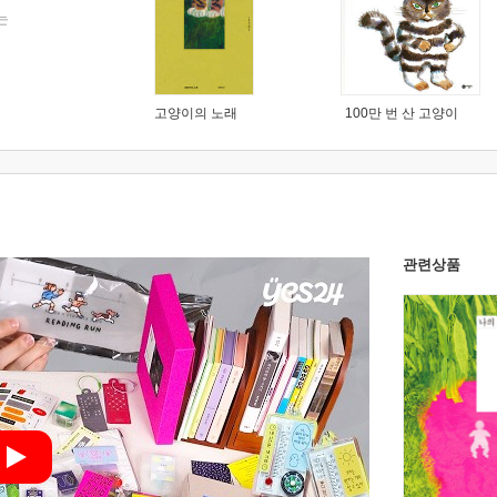
는
고양이의 노래
100만 번 산 고양이
관련상품