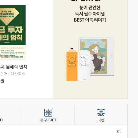
투자 불패의 법칙
슨 저
|
다산북스
0
원
BD
문구/GIFT
티켓
2
/5