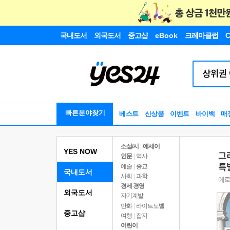
국내도서
외국도서
중고샵
eBook
크레마클럽
C
빠른분야찾기
베스트
신상품
이벤트
바이백
매
소설/시
|
에세이
YES NOW
인문
|
역사
예술
|
종교
국내도서
사회
|
과학
경제 경영
외국도서
자기계발
만화
|
라이트노벨
중고샵
여행
|
잡지
어린이