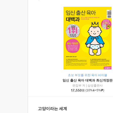
초보 부모를 위한 육아 바이블
임신 출산 육아 대백과 최신개정판
편집부 저
|
삼성출판사
17,550
원
(10%
+5%
)
고양이라는 세계