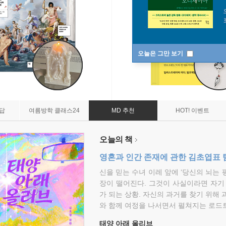
오늘은 그만 보기
7답
여름방학 클래스24
MD 추천
HOT! 이벤트
오늘의 책
영혼과 인간 존재에 관한 김초엽표 
신을 믿는 수녀 이레 앞에 ‘당신의 뇌는 
장이 떨어진다. 그것이 사실이라면 자기
가 되는 상황. 자신의 과거를 찾기 위해 
와 함께 여정을 나서면서 펼쳐지는 로드트
태양 아래 올리브