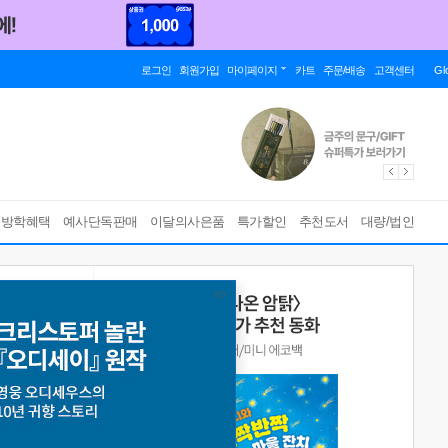
로그인
회원가입
마이페이지
카트
주문/배송
고객센터
Gl
름방학혜택
예사단독판매
이달의사은품
특가할인
추천도서
대량/법인