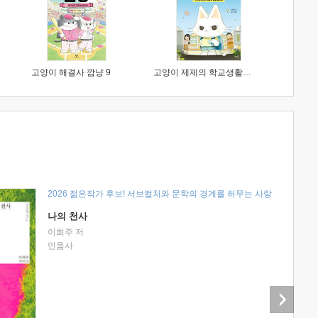
고양이 해결사 깜냥 9
고양이 제제의 학교생활 1 : 초등학생이 이렇게 힘들 줄이야
2026 젊은작가 후보! 서브컬처와 문학의 경계를 허무는 사랑
나의 천사
이희주 저
민음사