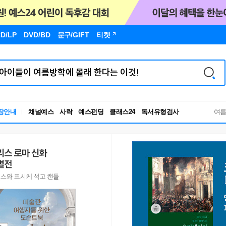
D/LP
DVD/BD
문구
/GIFT
티켓
독서유형검사
장안내
채널예스
사락
예스펀딩
클래스24
RBTI Lab
여
독서유형검사