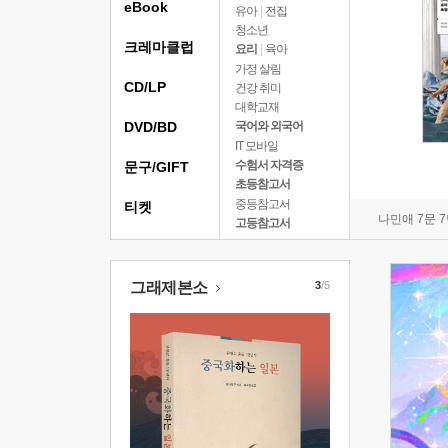
eBook
유아
|
전집
청소년
크레마클럽
요리
|
육아
가정 살림
CD/LP
건강 취미
대학교재
DVD/BD
국어와 외국어
IT 모바일
수험서 자격증
문구/GIFT
초등참고서
중등참고서
티켓
나민애 7문 
고등참고서
그래제본소
3
/5