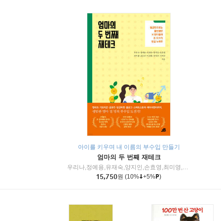
아이를 키우며 내 이름의 부수입 만들기
엄마의 두 번째 재테크
우리나,정예용,유재숙,양지인,손효영,최미영,조민주,이진현,차미숙,서미숙 저
15,750
원
(10%
+5%
)