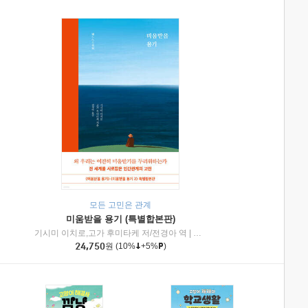
모든 고민은 관계
미움받을 용기 (특별합본판)
기시미 이치로,고가 후미타케 저/전경아 역
|
제이브리즈북스
|
인플루엔셜
24,750
원
(10%
+5%
)