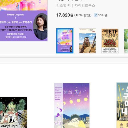
김초엽 저
자이언트북스
17,820
원
(10% 할인)
990원