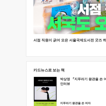
서점 직원이 긁어 모은 서울국제도서전 굿즈 하울
카드뉴스로 보는 책
박상영 『지푸라기 왕관을 쓴 
인터뷰
지푸라기 왕관을 쓴 여자