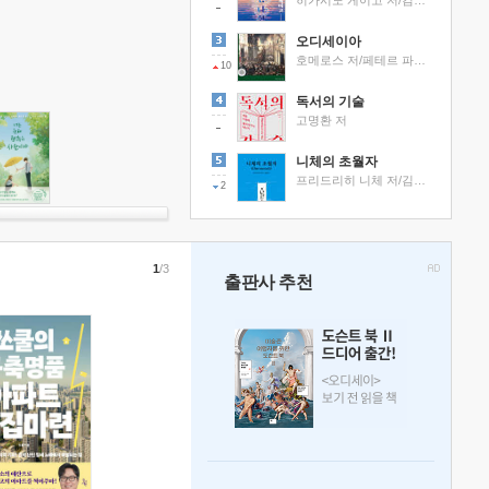
히가시노 게이고 저/김선영 역
오디세이아
호메로스 저/페테르 파울 루벤스 그림/박문재 역
10
독서의 기술
고명환 저
니체의 초월자
프리드리히 니체 저/김철 편역
2
1
/3
출판사 추천