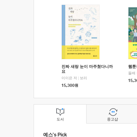
진짜 새랑 눈이 마주쳤다니까
웹툰
요
돌배
이이은 저
|
보리
15,3
15,300
원
도서
중고샵
예스's Pick