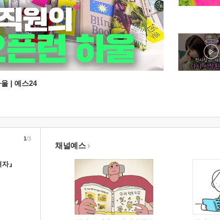
 | 예스24
1
/3
채널예스
여자』