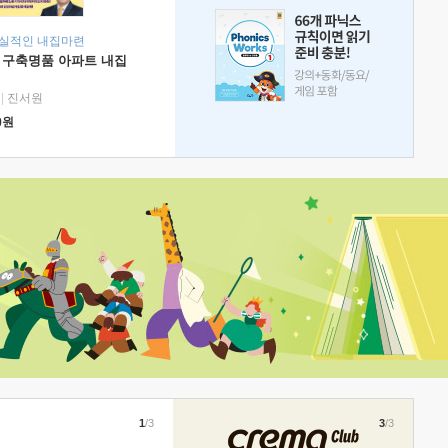
현실적인 내집마련
 구축명품 아파트 내집
|
진서원
0
원
1
/3
3
/3