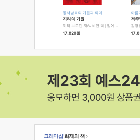
동서남북의 기원과 의미
아름
지리의 기원
저주
제리 브로턴 저/박세연 역
|
알에이치코리아(RHK)
김명
17,820
원
17,8
크레마샵
화제의 책