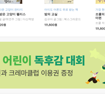
다운 고양이 판타지
아이도 어른도 위로 받는 책
가장 
받은 고양이 펠리스
밤의 교실
쏘쿨의
마련
철 글/최연주 그림
|
다산책방
김규아 글그림
|
북스그라운드
쏘쿨 저
20
원
19,800
원
19,80