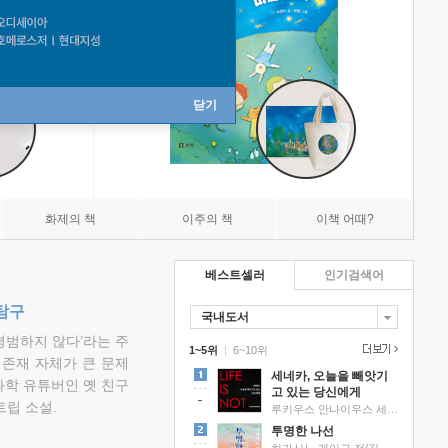
닫기
화제의 책
이주의 책
이책 어때?
베스트셀러
인기검색어
탐구
국내도서
평범하지 않다’라는 주
1~5위
|
6~10위
 존재 자체가 큰 문제
세네카, 오늘을 빼앗기
과학 유튜버인 옛 친구
고 있는 당신에게
립 소설.
루키우스 안나이우스 세네카 저/하와이 대저택 편역
투명한 나선