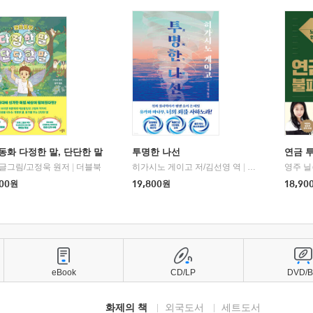
동화 다정한 말, 단단한 말
투명한 나선
연금 
 글그림/고정욱 원저
|
더블북
히가시노 게이고 저/김선영 역
|
북다
영주 닐
00
원
19,800
원
18,90
eBook
CD/LP
DVD/
화제의 책
외국도서
세트도서