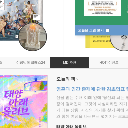
오늘은 그만 보기
7답
여름방학 클래스24
MD 추천
HOT! 이벤트
오늘의 책
영혼과 인간 존재에 관한 김초엽표 
신을 믿는 수녀 이레 앞에 ‘당신의 뇌는 
장이 떨어진다. 그것이 사실이라면 자기
가 되는 상황. 자신의 과거를 찾기 위해 
와 함께 여정을 나서면서 펼쳐지는 로드트
태양 아래 올리브