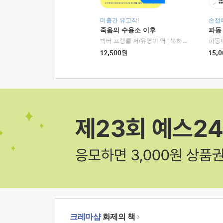
미출간 유고작!
손절
죽음의 수용소 이후
파동
빅터 프랭클 저/유영미 역
|
북하우스
파동
12,500
원
15,0
크레마샵
화제의 책