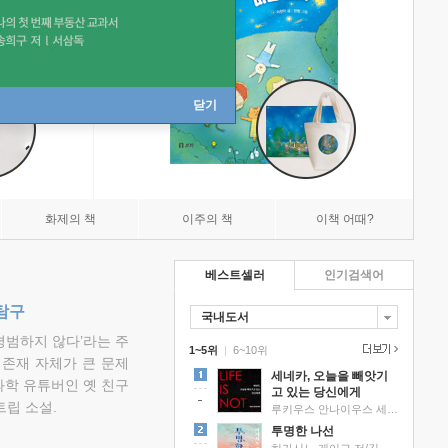
닫기
화제의 책
이주의 책
이책 어때?
베스트셀러
인기검색어
탐구
국내도서
평범하지 않다’라는 주
1~5위
|
6~10위
 존재 자체가 큰 문제
세네카, 오늘을 빼앗기
과학 유튜버인 옛 친구
고 있는 당신에게
립 소설.
루키우스 안나이우스 세네카 저/하와이 대저택 편역
투명한 나선