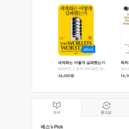
세계화는 어떻게 실패했는가
독하
데이비드 J. 린치 저/이혜진 역/최준영 감수
박소
|
2
36,000
원
16,1
도서
중고샵
예스's Pick