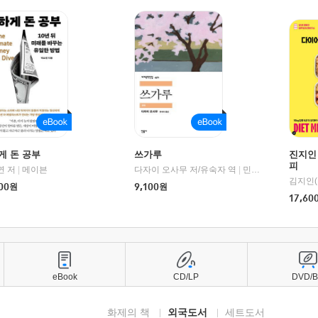
게 돈 공부
쓰가루
진지인
피
연 저
1세기북스
|
메이븐
다자이 오사무 저/유숙자 역
|
민음사
김지인(
00
원
9,100
원
17,60
eBook
CD/LP
DVD/
화제의 책
외국도서
세트도서