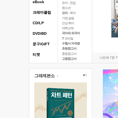
eBook
유아
|
전집
청소년
크레마클럽
요리
|
육아
가정 살림
CD/LP
건강 취미
대학교재
DVD/BD
국어와 외국어
IT 모바일
수험서 자격증
문구/GIFT
초등참고서
중등참고서
티켓
나민애 7문 
고등참고서
그래제본소
4
/5