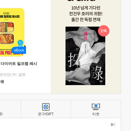
 다이어트 밀프렙 레시
진지인) 저
|
길벗
0
원
BD
문구/GIFT
티켓
3
/5