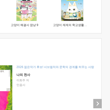
고양이 해결사 깜냥 9
고양이 제제의 학교생활 1 : 초등학생이 이렇게 힘들 줄이야
2026 젊은작가 후보! 서브컬처와 문학의 경계를 허무는 사랑
나의 천사
이희주 저
민음사