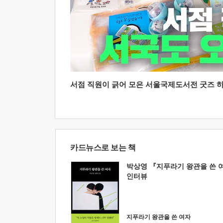
서점 직원이 긁어 모은 서울국제도서전 굿즈 하울
카드뉴스로 보는 책
박상영 『지푸라기 왕관을 쓴 
인터뷰
지푸라기 왕관을 쓴 여자