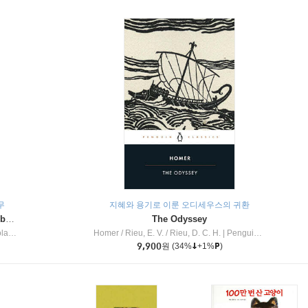
무
지혜와 용기로 이룬 오디세우스의 귀환
Dragon Masters #32 : Heart of the Ruby Dragon (A Branches Book)
The Odyssey
c Inc
Homer / Rieu, E. V. / Rieu, D. C. H.
|
Penguin Group
9,900
원
(34%
+1%
)