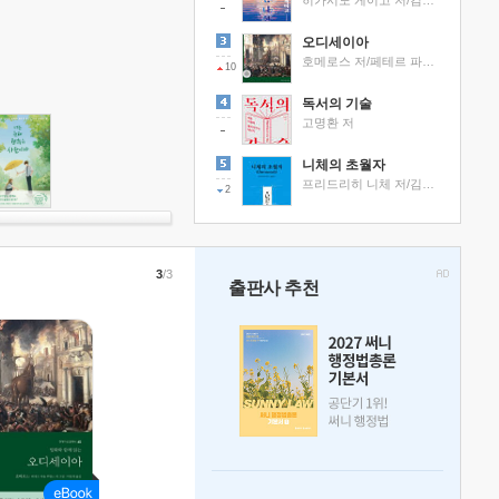
히가시노 게이고 저/김선영 역
오디세이아
호메로스 저/페테르 파울 루벤스 그림/박문재 역
10
독서의 기술
고명환 저
니체의 초월자
프리드리히 니체 저/김철 편역
2
3
/3
출판사 추천