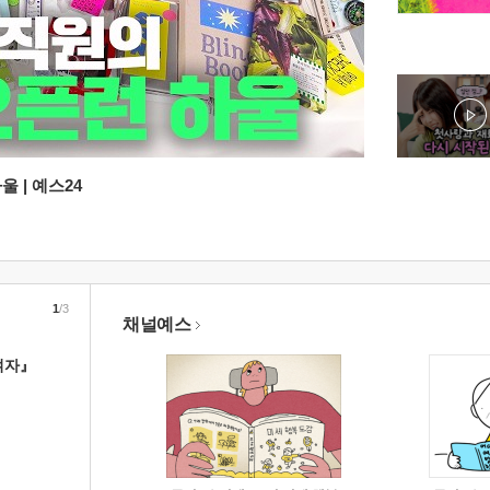
 | 예스24
1
/3
채널예스
여자』