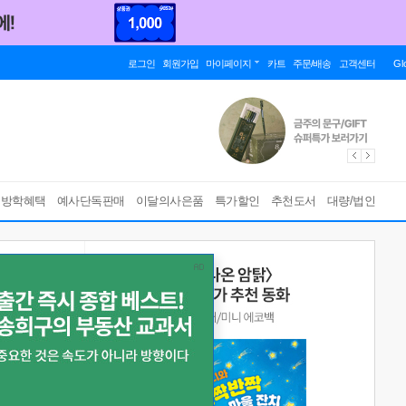
로그인
회원가입
마이페이지
카트
주문/배송
고객센터
Gl
름방학혜택
예사단독판매
이달의사은품
특가할인
추천도서
대량/법인