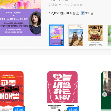
김초엽 저
자이언트북스
17,820
원
(10% 할인)
990원