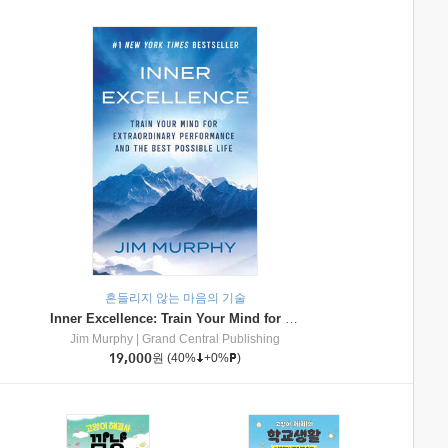
흔들리지 않는 마음의 기술
Inner Excellence: Train Your Mind for Extraordinary Performance and the Best Possible Life
Jim Murphy
|
Grand Central Publishing
19,000
원
(40%
+0%
)