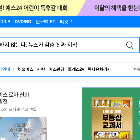
D/LP
DVD/BD
문구
/GIFT
티켓
독서유형검사
장안내
채널예스
사락
예스펀딩
클래스24
RBTI Lab
여
독서유형검사