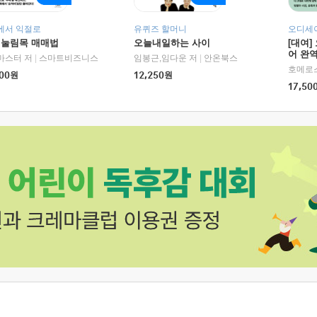
에서 익절로
유퀴즈 할머니
오디세이
 눌림목 매매법
오늘내일하는 사이
[대여]
어 완역
마스터 저
|
스마트비즈니스
임봉근,임다운 저
|
안온북스
00
원
12,250
원
17,50