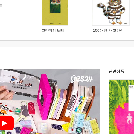
는
고양이의 노래
100만 번 산 고양이
관련상품