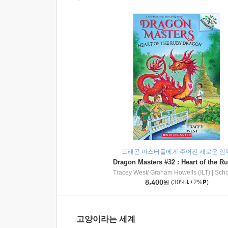
드래곤 마스터들에게 주어진 새로운 임
Tracey West/ Graham Howells (ILT)
|
Scholasti
8,400
원
(30%
+2%
)
고양이라는 세계