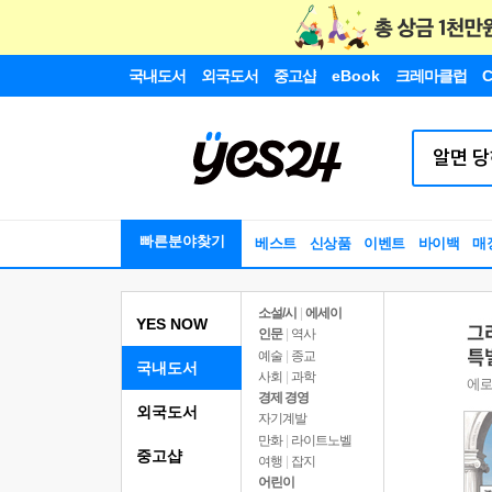
국내도서
외국도서
중고샵
eBook
크레마클럽
C
빠른분야찾기
베스트
신상품
이벤트
바이백
매
소설/시
|
에세이
YES NOW
인문
|
역사
예술
|
종교
국내도서
사회
|
과학
경제 경영
외국도서
자기계발
만화
|
라이트노벨
중고샵
여행
|
잡지
어린이