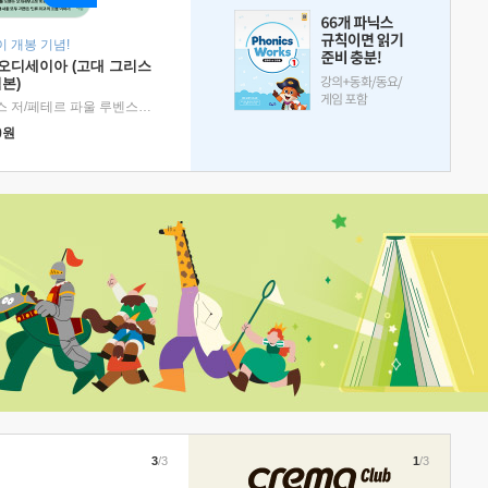
 개봉 기념!
 오디세이아 (고대 그리스
본)
호메로스 저/페테르 파울 루벤스 그림/박문재 역
|
현대지성
0
원
3
/3
1
/3