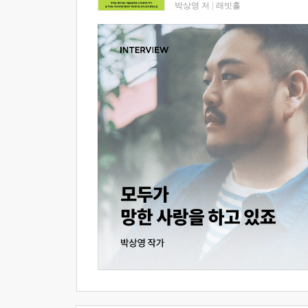
박상영 저
|
래빗홀