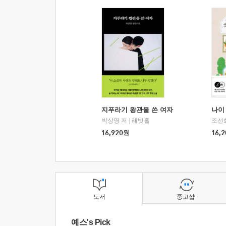
지푸라기 왕관을 쓴 여자
나이 
박상영 저
|
래빗홀
조선
16,920
원
16,2
도서
중고샵
예스's Pick