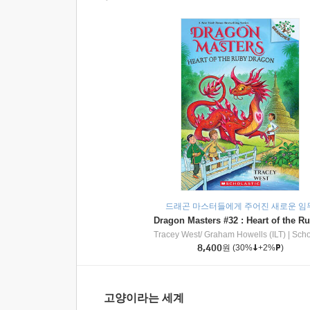
드래곤 마스터들에게 주어진 새로운 임
Tracey West/ Graham Howells (ILT)
|
Scholasti
8,400
원
(30%
+2%
)
고양이라는 세계