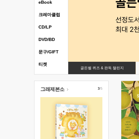
eBook
크레마클럽
CD/LP
DVD/BD
문구/GIFT
티켓
골든벨 퀴즈 & 완독 챌린지
그래제본소
3
/5