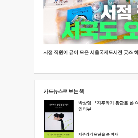
서점 직원이 긁어 모은 서울국제도서전 굿즈 하울
카드뉴스로 보는 책
박상영 『지푸라기 왕관을 쓴 
인터뷰
지푸라기 왕관을 쓴 여자