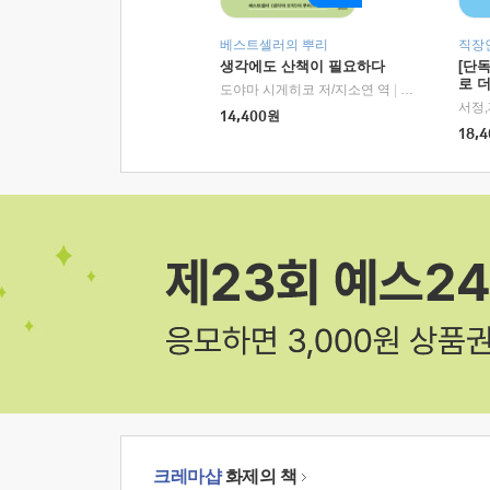
베스트셀러의 뿌리
직장
생각에도 산책이 필요하다
[단
로 
도야마 시게히코 저/지소연 역
|
알에이치코리아(
14,400
원
18,4
크레마샵
화제의 책