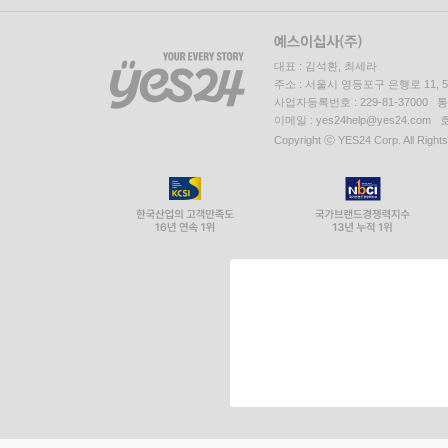
대표 : 김석환, 최세라
주소 : 서울시 영등포구 은행로 11,
사업자등록번호 : 229-81-37000 
이메일 : yes24help@yes24.c
Copyright ⓒ YES24 Corp. All Right