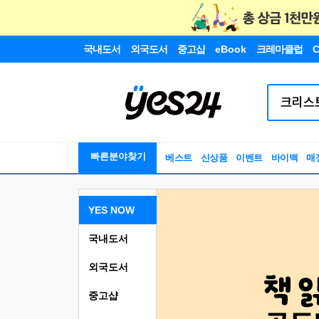
국내도서
외국도서
중고샵
eBook
크레마클럽
C
빠른분야찾기
베스트
신상품
이벤트
바이백
매
YES NOW
국내도서
외국도서
중고샵