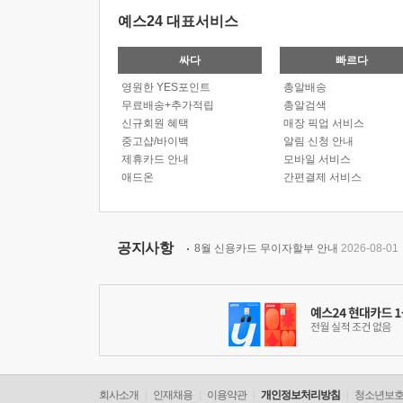
예스24 대표서비스
싸다
빠르다
영원한 YES포인트
총알배송
무료배송+추가적립
총알검색
신규회원 혜택
매장 픽업 서비스
중고샵/바이백
알림 신청 안내
제휴카드 안내
모바일 서비스
애드온
간편결제 서비스
공지사항
8월 신용카드 무이자할부 안내
2026-08-01
회사소개
인재채용
이용약관
개인정보처리방침
청소년보