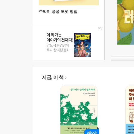
추억이 퐁퐁 도넛 빵집
지금, 이 책