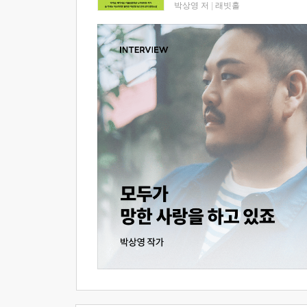
박상영 저
|
래빗홀