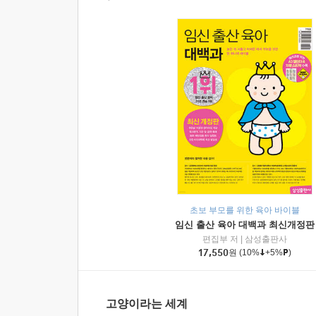
초보 부모를 위한 육아 바이블
임신 출산 육아 대백과 최신개정판
편집부 저
|
삼성출판사
17,550
원
(10%
+5%
)
고양이라는 세계