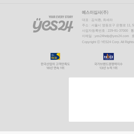
대표 : 김석환, 최세라
주소 : 서울시 영등포구 은행로 11,
사업자등록번호 : 229-81-37000 
이메일 : yes24help@yes24.c
Copyright ⓒ YES24 Corp. All Right