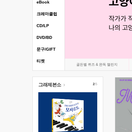
eBook
크레마클럽
CD/LP
DVD/BD
문구/GIFT
티켓
골든벨 퀴즈 & 완독 챌린지
그래제본소
2
/5