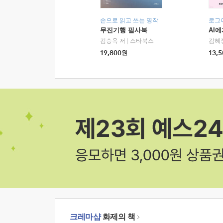
손으로 읽고 쓰는 명작
로그
무진기행 필사북
AI
김승옥 저
|
스타북스
김혜
19,800
원
13,5
크레마샵
화제의 책