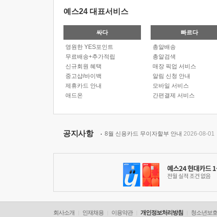
예스24 대표서비스
싸다
빠르다
영원한 YES포인트
총알배송
무료배송+추가적립
총알검색
신규회원 혜택
매장 픽업 서비스
중고샵/바이백
알림 신청 안내
제휴카드 안내
모바일 서비스
애드온
간편결제 서비스
공지사항
8월 신용카드 무이자할부 안내
2026-08-01
회사소개
인재채용
이용약관
개인정보처리방침
청소년보