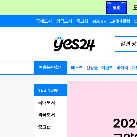
국내도서
외국도서
중고샵
eBook
크레마클럽
C
빠른분야찾기
베스트
신상품
이벤트
바이백
매
YES NOW
국내도서
외국도서
중고샵