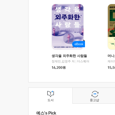
생각을 외주화한 사람들
머니
정재민,김영주 저
|
더스퀘어
16,200
원
15,5
도서
중고샵
예스's Pick