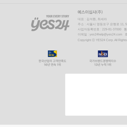
대표 : 김석환, 최세라
주소 : 서울시 영등포구 은행로 11,
사업자등록번호 : 229-81-37000 
이메일 : yes24help@yes24.c
Copyright ⓒ YES24 Corp. All Right