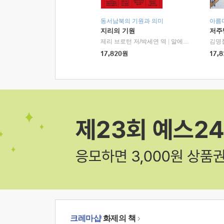
동서남북의 기원과 의미
아름
지리의 기원
저주
제리 브로턴 저/박세연 역
|
알에이치코리아(RHK)
김명
17,820
원
17,8
크레마샵
화제의 책