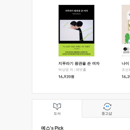
지푸라기 왕관을 쓴 여자
나이 
박상영 저
|
래빗홀
조선
16,920
원
16,2
도서
중고샵
예스's Pick