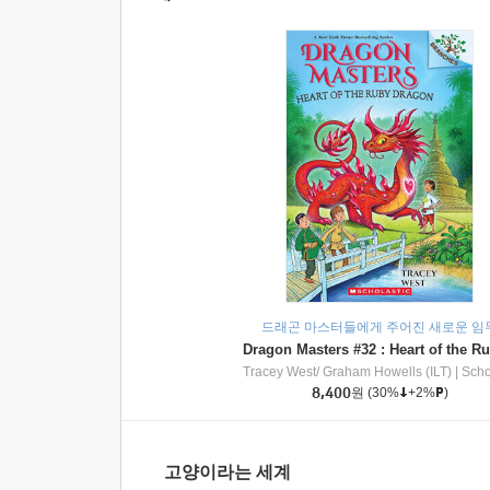
드래곤 마스터들에게 주어진 새로운 임
Tracey West/ Graham Howells (ILT)
|
Scholasti
8,400
원
(30%
+2%
)
고양이라는 세계