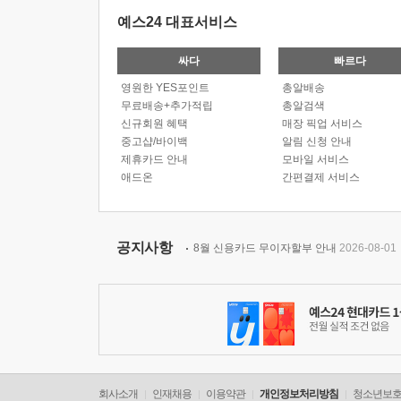
예스24 대표서비스
싸다
빠르다
영원한 YES포인트
총알배송
무료배송+추가적립
총알검색
신규회원 혜택
매장 픽업 서비스
중고샵/바이백
알림 신청 안내
제휴카드 안내
모바일 서비스
애드온
간편결제 서비스
공지사항
8월 신용카드 무이자할부 안내
2026-08-01
회사소개
인재채용
이용약관
개인정보처리방침
청소년보