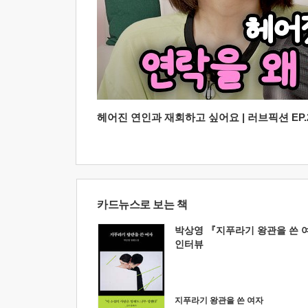
헤어진 연인과 재회하고 싶어요 | 러브픽션 EP.2
카드뉴스로 보는 책
박상영 『지푸라기 왕관을 쓴 
인터뷰
지푸라기 왕관을 쓴 여자