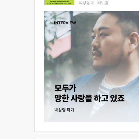
박상영 저
|
래빗홀