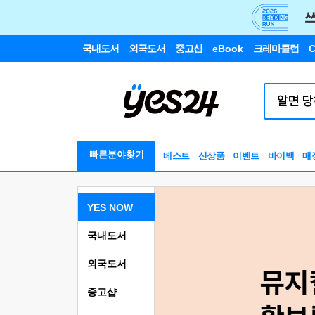
국내도서
외국도서
중고샵
eBook
크레마클럽
C
빠른분야찾기
베스트
신상품
이벤트
바이백
매
YES NOW
국내도서
외국도서
중고샵