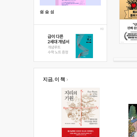
쉼 숨 섬
지금, 이 책