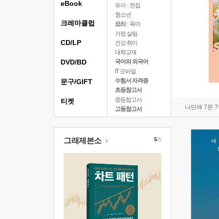
eBook
유아
|
전집
청소년
크레마클럽
요리
|
육아
가정 살림
CD/LP
건강 취미
대학교재
DVD/BD
국어와 외국어
IT 모바일
수험서 자격증
문구/GIFT
초등참고서
중등참고서
티켓
나민애 7문 
고등참고서
그래제본소
5
/5