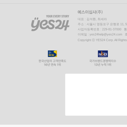
대표 : 김석환, 최세라
주소 : 서울시 영등포구 은행로 11,
사업자등록번호 : 229-81-37000 
이메일 : yes24help@yes24.c
Copyright ⓒ YES24 Corp. All Right