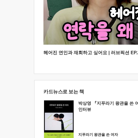
헤어진 연인과 재회하고 싶어요 | 러브픽션 EP.2
카드뉴스로 보는 책
박상영 『지푸라기 왕관을 쓴 
인터뷰
지푸라기 왕관을 쓴 여자