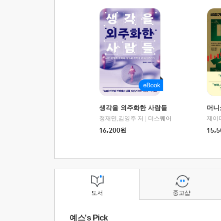
생각을 외주화한 사람들
머니
정재민,김영주 저
|
더스퀘어
16,200
원
15,5
도서
중고샵
예스's Pick