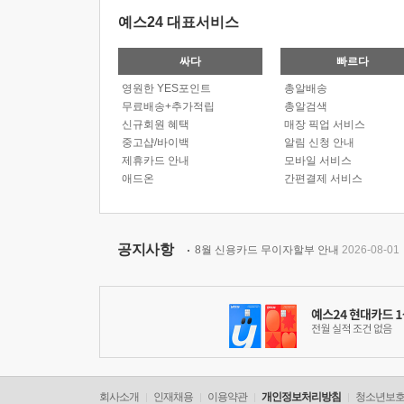
예스24 대표서비스
싸다
빠르다
영원한 YES포인트
총알배송
무료배송+추가적립
총알검색
신규회원 혜택
매장 픽업 서비스
중고샵/바이백
알림 신청 안내
제휴카드 안내
모바일 서비스
애드온
간편결제 서비스
공지사항
8월 신용카드 무이자할부 안내
2026-08-01
회사소개
인재채용
이용약관
개인정보처리방침
청소년보