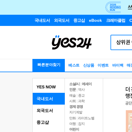
국내도서
외국도서
중고샵
eBook
크레마클럽
C
빠른분야찾기
베스트
신상품
이벤트
바이백
매
소설/시
|
에세이
YES NOW
인문
|
역사
예술
|
종교
국내도서
사회
|
과학
경제 경영
외국도서
자기계발
만화
|
라이트노벨
중고샵
여행
|
잡지
어린이