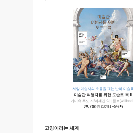
서양 미술사의 흐름을 꿰는 반려 미술
미술관 여행자를 위한 도슨트 북 II
카미유 주노 저/이세진 역
|
윌북(willboo
29,700
원
(10%
+5%
)
고양이라는 세계