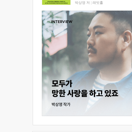
박상영 저
|
래빗홀