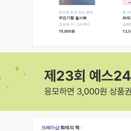
손으로 읽고 쓰는 명작
로그
무진기행 필사북
AI
김승옥 저
|
스타북스
김혜
19,800
원
13,5
크레마샵
화제의 책