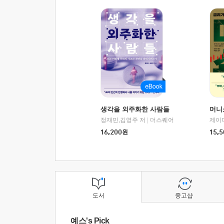
생각을 외주화한 사람들
머니
정재민,김영주 저
|
더스퀘어
16,200
원
15,5
도서
중고샵
예스's Pick