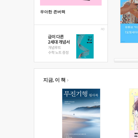
우아한 존버력
지금, 이 책