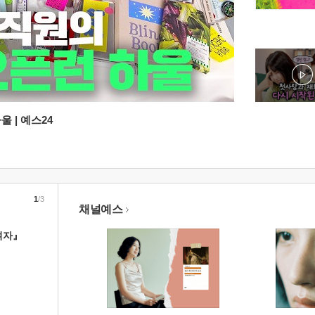
 | 예스24
1
/3
채널예스
여자』