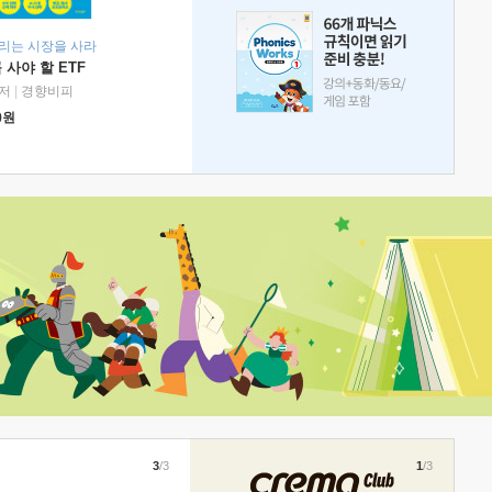
리는 시장을 사라
 사야 할 ETF
저
|
경향비피
0
원
3
/3
1
/3