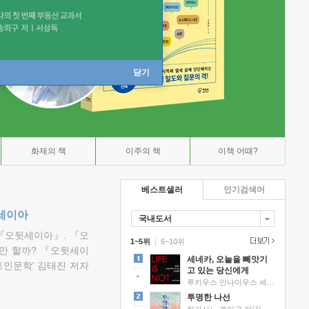
닫기
화제의 책
이주의 책
이책 어때?
베스트셀러
인기검색어
뒷세이아
국내도서
『오뒷세이아』. 『오
1~5위
|
6~10위
만 할까? 『오뒷세이
세네카, 오늘을 빼앗기
트인문학' 김태진 저자
고 있는 당신에게
루키우스 안나이우스 세네카 저/하와이 대저택 편역
투명한 나선