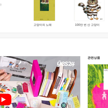
는
고양이의 노래
100만 번 산 고양이
관련상품