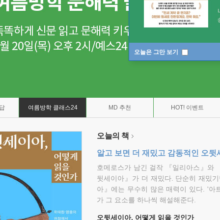
오늘은 그만 보기
7답
여름방학 클래스24
MD 추천
HOT! 이벤트
오늘의 책
알고 보면 더 재밌고 감동적인 오
호메로스가 남긴 걸작 『일리아스』와 
뒷세이아』가 더 재밌다. 단순히 재밌기
아』에는 무수히 많은 매력이 있다. '아
가 그 요소를 하나씩 해설해준다.
오뒷세이아, 어떻게 읽을 것인가