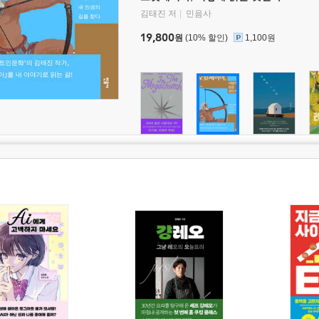
김태진 저
민음사
19,800
원
(10% 할인)
1,100원