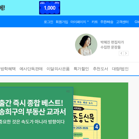
로그인
회원가입
마이페이지
카트
주문/배송
고객센터
Gl
름방학혜택
예사단독판매
이달의사은품
특가할인
추천도서
대량/법인