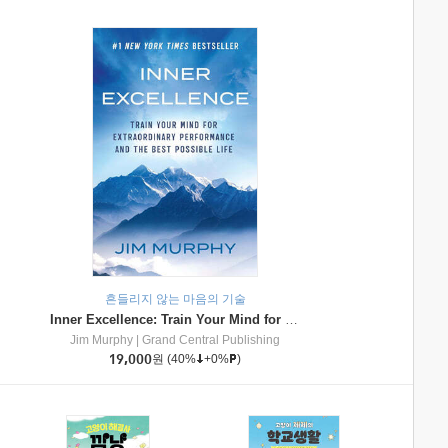
흔들리지 않는 마음의 기술
Inner Excellence: Train Your Mind for Extraordinary Performance and the Best Possible Life
Jim Murphy
|
Grand Central Publishing
19,000
원
(40%
+0%
)