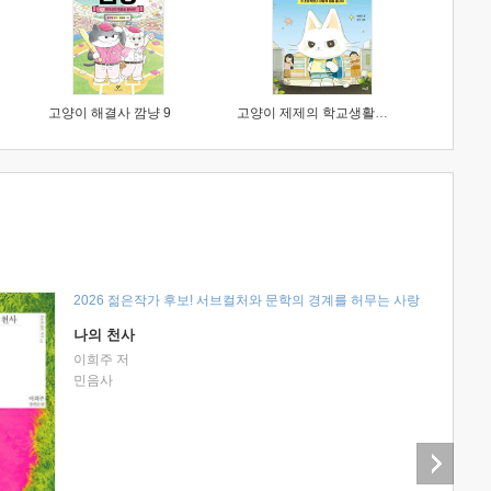
고양이 해결사 깜냥 9
고양이 제제의 학교생활 1 : 초등학생이 이렇게 힘들 줄이야
2026 젊은작가 후보! 서브컬처와 문학의 경계를 허무는 사랑
나의 천사
이희주 저
민음사