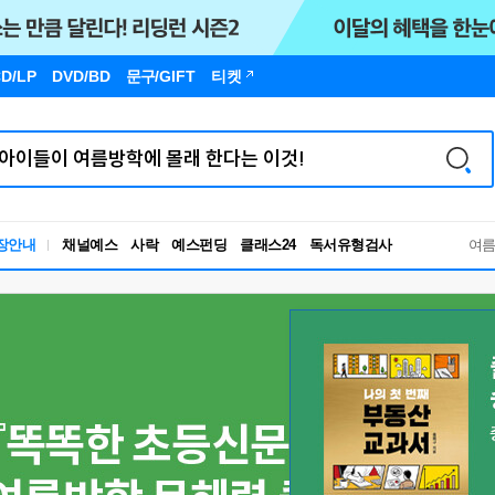
D/LP
DVD/BD
문구
/GIFT
티켓
독서유형검사
장안내
채널예스
사락
예스펀딩
클래스24
RBTI Lab
여
독서유형검사