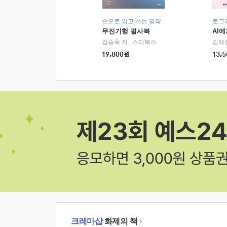
손으로 읽고 쓰는 명작
로그
무진기행 필사북
AI
김승옥 저
|
스타북스
김혜
19,800
원
13,5
크레마샵
화제의 책