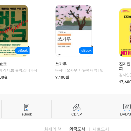
쇼크
쓰가루
진지인
피
제이미 러시,톰 올릭,스테파니 플랜더스 편저/임경은 역/박정호 감수
다자이 오사무 저/유숙자 역
|
교보문고
|
민음사
김지인(
00
원
9,100
원
17,60
eBook
CD/LP
DVD/
화제의 책
외국도서
세트도서