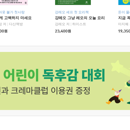
아웃 불가 첫사랑
강레오 셰프 첫 요리책
돈이 몰
에게 고백하지 마세요
걍레오 그냥 레오의 오늘 요리
지금 꼭
정 저
|
다산책방
강레오 저
|
하이스트
마지혜 
00
원
23,400
원
19,35