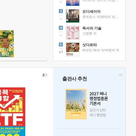
히가시노 게이고 저/김선영 역
오디세이아
호메로스 저/페테르 파울 루벤스 그림/박문재 역
독서의 기술
고명환 저
싯다르타
헤르만 헤세 저/박병덕 역
1
2
/3
출판사 추천