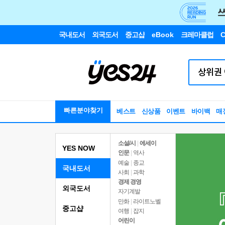
국내도서
외국도서
중고샵
eBook
크레마클럽
C
빠른분야찾기
베스트
신상품
이벤트
바이백
매
소설/시
|
에세이
YES NOW
인문
|
역사
예술
|
종교
국내도서
사회
|
과학
경제 경영
외국도서
자기계발
만화
|
라이트노벨
중고샵
여행
|
잡지
어린이