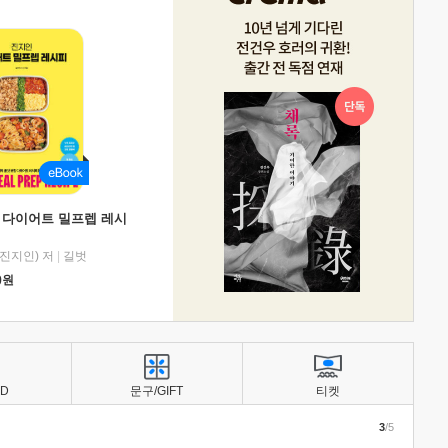
 다이어트 밀프렙 레시
진지인) 저
|
길벗
0
원
BD
문구/GIFT
티켓
3
/5