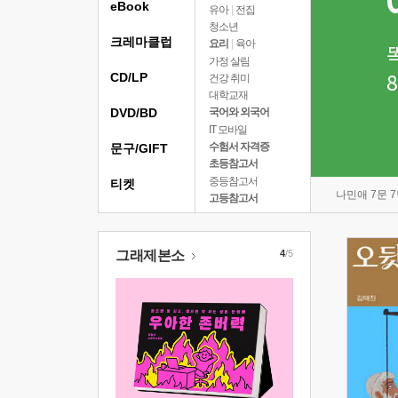
eBook
유아
|
전집
청소년
크레마클럽
요리
|
육아
가정 살림
CD/LP
건강 취미
대학교재
DVD/BD
국어와 외국어
IT 모바일
수험서 자격증
문구/GIFT
초등참고서
중등참고서
티켓
나민애 7문 
고등참고서
그래제본소
4
/5