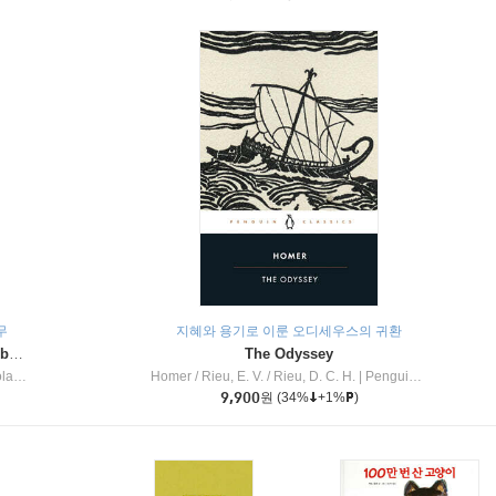
무
지혜와 용기로 이룬 오디세우스의 귀환
Dragon Masters #32 : Heart of the Ruby Dragon (A Branches Book)
The Odyssey
c Inc
Homer / Rieu, E. V. / Rieu, D. C. H.
|
Penguin Group
9,900
원
(34%
+1%
)