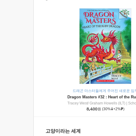
드래곤 마스터들에게 주어진 새로운 임
Tracey West/ Graham Howells (ILT)
|
Scholasti
8,400
원
(30%
+2%
)
고양이라는 세계