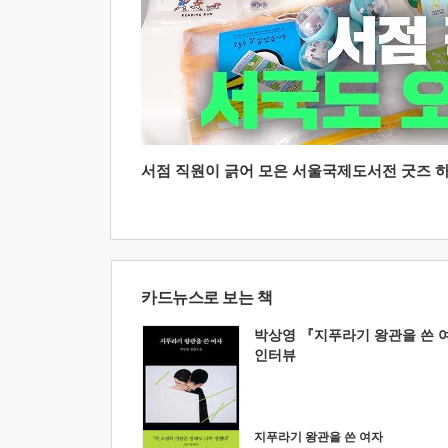
서점 직원이 긁어 모은 서울국제도서전 굿즈 하울
카드뉴스로 보는 책
박상영 『지푸라기 왕관을 쓴 
인터뷰
지푸라기 왕관을 쓴 여자