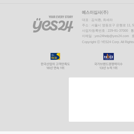
대표 : 김석환, 최세라
주소 : 서울시 영등포구 은행로 11,
사업자등록번호 : 229-81-37000 
이메일 : yes24help@yes24.c
Copyright ⓒ YES24 Corp. All Right