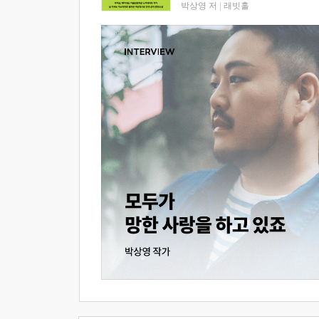
박상영 저
|
래빗홀