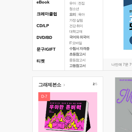
eBook
유아
|
전집
청소년
크레마클럽
요리
|
육아
가정 살림
CD/LP
건강 취미
대학교재
DVD/BD
국어와 외국어
IT 모바일
수험서 자격증
문구/GIFT
초등참고서
중등참고서
티켓
나민애 7문 
고등참고서
그래제본소
2
/5
D-7