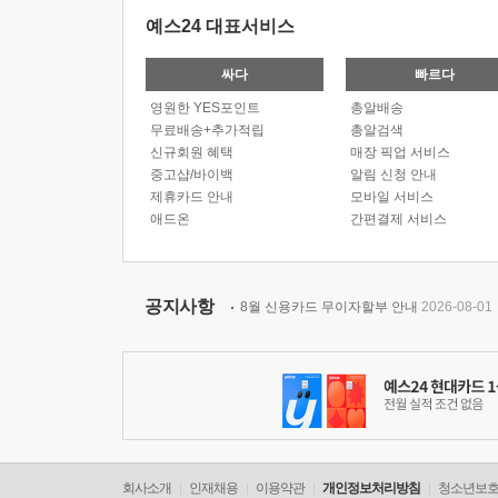
예스24 대표서비스
싸다
빠르다
영원한 YES포인트
총알배송
무료배송+추가적립
총알검색
신규회원 혜택
매장 픽업 서비스
중고샵/바이백
알림 신청 안내
제휴카드 안내
모바일 서비스
애드온
간편결제 서비스
공지사항
8월 신용카드 무이자할부 안내
2026-08-01
회사소개
인재채용
이용약관
개인정보처리방침
청소년보