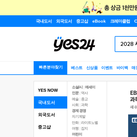
국내도서
외국도서
중고샵
eBook
크레마클럽
C
빠른분야찾기
베스트
신상품
이벤트
바이백
매
소설/시
|
에세이
YES NOW
인문
|
역사
예술
|
종교
국내도서
사회
|
과학
경제 경영
외국도서
자기계발
만화
|
라이트노벨
중고샵
여행
|
잡지
어린이