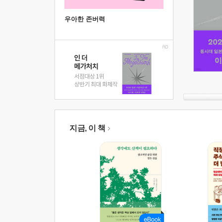
우아한 존버력
지금, 이 책