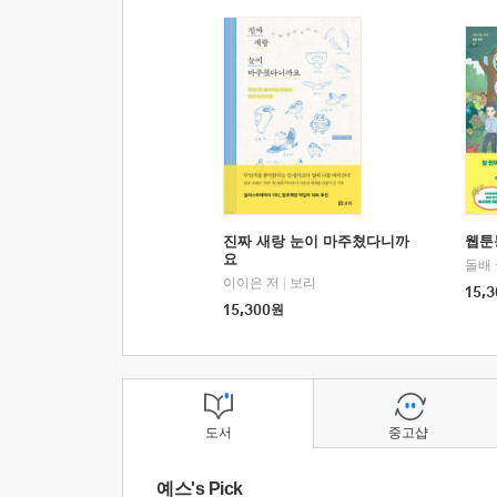
진짜 새랑 눈이 마주쳤다니까
웹툰
요
돌배
이이은 저
|
보리
15,3
15,300
원
도서
중고샵
예스's Pick