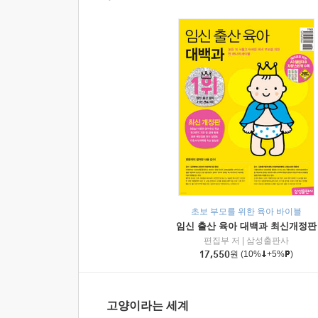
초보 부모를 위한 육아 바이블
임신 출산 육아 대백과 최신개정판
편집부 저
|
삼성출판사
17,550
원
(10%
+5%
)
고양이라는 세계