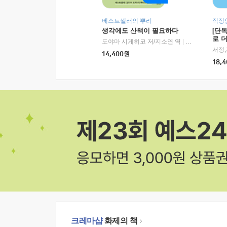
베스트셀러의 뿌리
직장
생각에도 산책이 필요하다
[단
로 
도야마 시게히코 저/지소연 역
|
알에이치코리아(
14,400
원
18,4
크레마샵
화제의 책