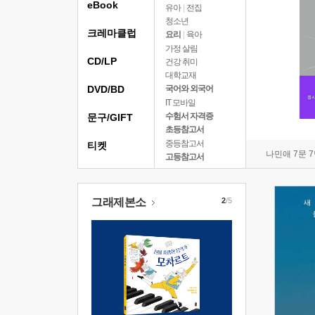
eBook
유아
|
전집
청소년
크레마클럽
요리
|
육아
가정 살림
CD/LP
건강 취미
대학교재
DVD/BD
국어와 외국어
IT 모바일
수험서 자격증
문구/GIFT
초등참고서
중등참고서
티켓
나민애 7문 
고등참고서
그래제본소
2
/5