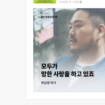
박상영 저
|
래빗홀