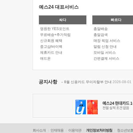
예스24 대표서비스
싸다
빠르다
영원한 YES포인트
총알배송
무료배송+추가적립
총알검색
신규회원 혜택
매장 픽업 서비스
중고샵/바이백
알림 신청 안내
제휴카드 안내
모바일 서비스
애드온
간편결제 서비스
공지사항
8월 신용카드 무이자할부 안내
2026-08-01
회사소개
인재채용
이용약관
개인정보처리방침
청소년보