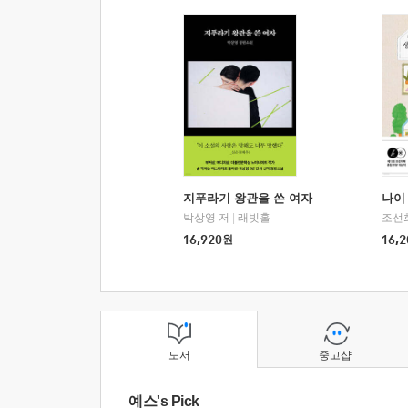
지푸라기 왕관을 쓴 여자
나이 
박상영 저
|
래빗홀
조선
16,920
원
16,2
도서
중고샵
예스's Pick