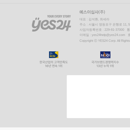
대표 : 김석환, 최세라
주소 : 서울시 영등포구 은행로 11,
사업자등록번호 : 229-81-37000 
이메일 : yes24help@yes24.c
Copyright ⓒ YES24 Corp. All Right