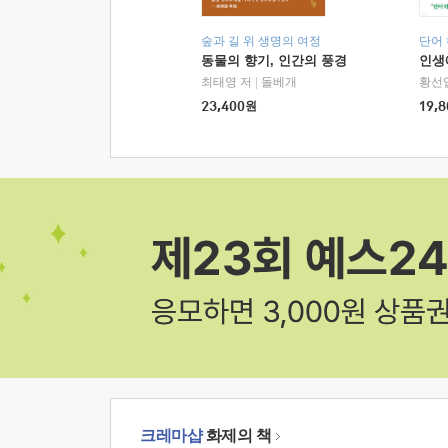
숲과 길 위 생명의 여정
단어
동물의 향기, 인간의 풍경
인생
최태영 저
|
돌베개
황선
23,400
원
19,8
크레마샵
화제의 책