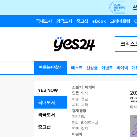
국내도서
외국도서
중고샵
eBook
크레마클럽
C
빠른분야찾기
베스트
신상품
이벤트
바이백
매
소설/시
|
에세이
YES NOW
인문
|
역사
예술
|
종교
국내도서
사회
|
과학
경제 경영
외국도서
자기계발
만화
|
라이트노벨
중고샵
여행
|
잡지
어린이