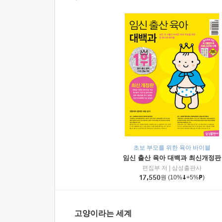
초보 부모를 위한 육아 바이블
임신 출산 육아 대백과 최신개정판
편집부 저
|
삼성출판사
17,550
원
(10%
+5%
)
고양이라는 세계