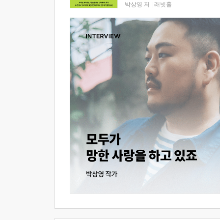
박상영 저
|
래빗홀