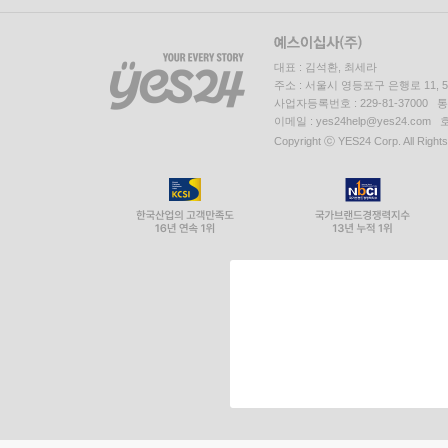
대표 : 김석환, 최세라
주소 : 서울시 영등포구 은행로 11,
사업자등록번호 : 229-81-37000 
이메일 : yes24help@yes24.c
Copyright ⓒ YES24 Corp. All Right