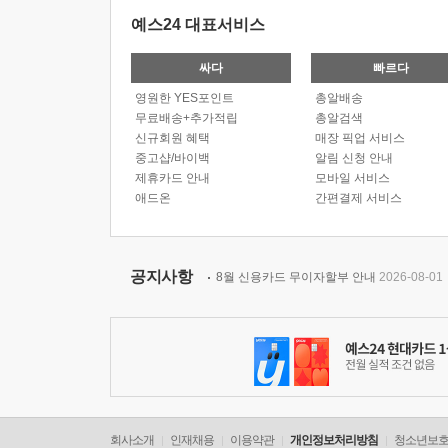
예스24 대표서비스
싸다
빠르다
영원한 YES포인트
총알배송
무료배송+추가적립
총알검색
신규회원 혜택
매장 픽업 서비스
중고샵/바이백
알림 신청 안내
제휴카드 안내
모바일 서비스
애드온
간편결제 서비스
공지사항
8월 신용카드 무이자할부 안내
2026-08-01
회사소개
인재채용
이용약관
개인정보처리방침
청소년보