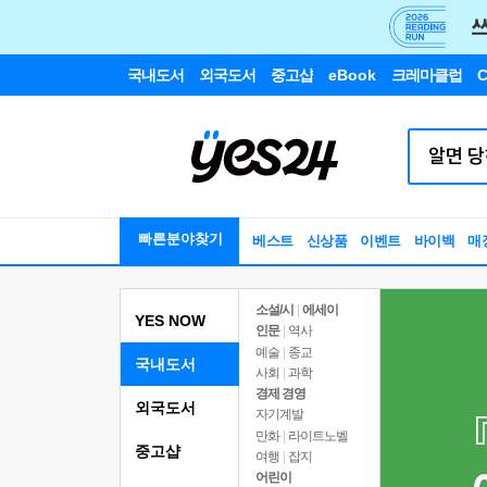
국내도서
외국도서
중고샵
eBook
크레마클럽
C
빠른분야찾기
베스트
신상품
이벤트
바이백
매
소설/시
|
에세이
YES NOW
인문
|
역사
예술
|
종교
국내도서
사회
|
과학
경제 경영
외국도서
자기계발
만화
|
라이트노벨
중고샵
여행
|
잡지
어린이