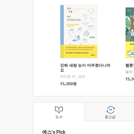
진짜 새랑 눈이 마주쳤다니까
웹툰
요
돌배
이이은 저
|
보리
15,3
15,300
원
도서
중고샵
예스's Pick