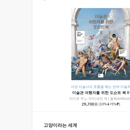
서양 미술사의 흐름을 꿰는 반려 미술
미술관 여행자를 위한 도슨트 북 II
카미유 주노 저/이세진 역
|
윌북(willboo
29,700
원
(10%
+5%
)
고양이라는 세계