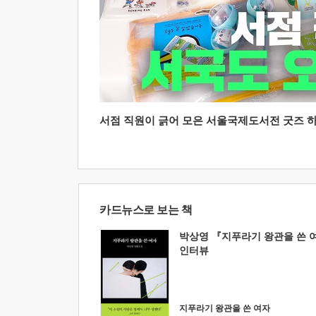
서점 직원이 긁어 모은 서울국제도서전 굿즈 하울
카드뉴스로 보는 책
박상영 『지푸라기 왕관을 쓴 
인터뷰
지푸라기 왕관을 쓴 여자