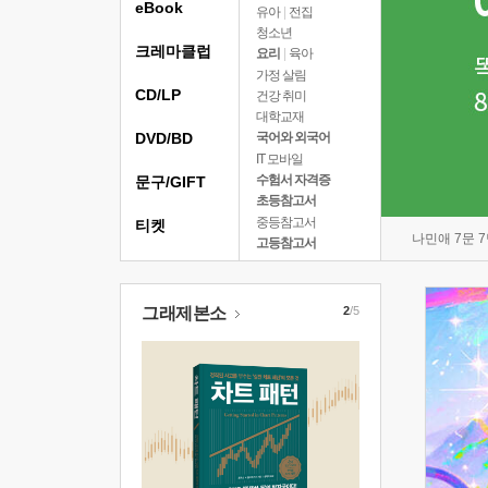
eBook
유아
|
전집
청소년
크레마클럽
요리
|
육아
가정 살림
CD/LP
건강 취미
대학교재
DVD/BD
국어와 외국어
IT 모바일
수험서 자격증
문구/GIFT
초등참고서
중등참고서
티켓
나민애 7문 
고등참고서
그래제본소
2
/5