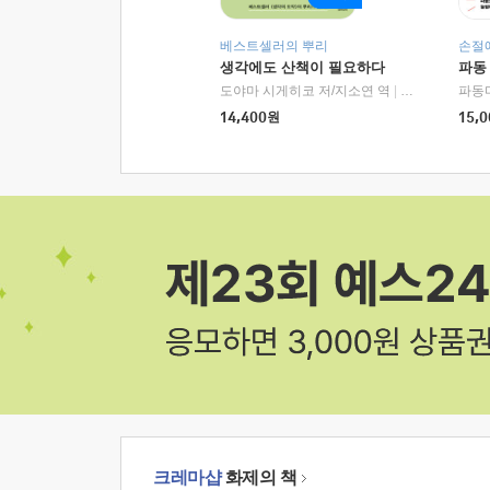
베스트셀러의 뿌리
손절
생각에도 산책이 필요하다
파동
도야마 시게히코 저/지소연 역
|
알에이치코리아(
파동
14,400
원
15,0
크레마샵
화제의 책