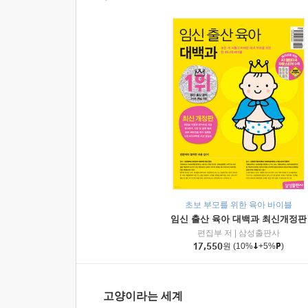
초보 부모를 위한 육아 바이블
임신 출산 육아 대백과 최신개정판
편집부 저
|
삼성출판사
17,550
원
(10%
+5%
)
고양이라는 세계