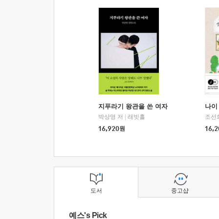
지푸라기 왕관을 쓴 여자
나이 
박상영 저
|
래빗홀
조선
16,920
원
16,2
도서
중고샵
예스's Pick