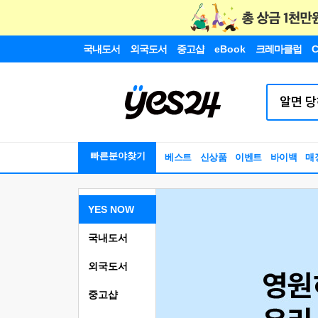
국내도서
외국도서
중고샵
eBook
크레마클럽
C
빠른분야찾기
베스트
신상품
이벤트
바이백
매
YES NOW
국내도서
외국도서
중고샵