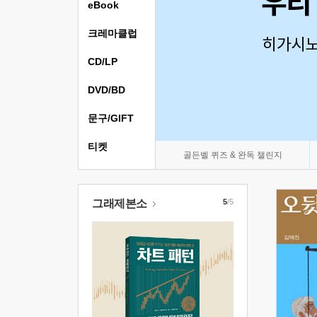
eBook
크레마클럽
CD/LP
DVD/BD
문구/GIFT
티켓
골든벨 퀴즈 & 완독 챌린지
그래제본소
5
/5