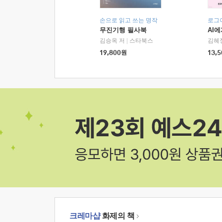
손으로 읽고 쓰는 명작
로그
무진기행 필사북
AI
김승옥 저
|
스타북스
김혜
19,800
원
13,5
크레마샵
화제의 책