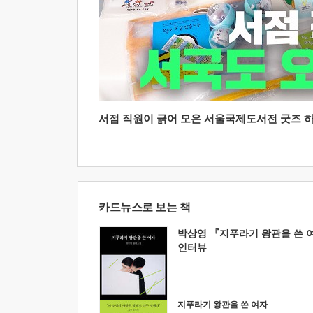
서점 직원이 긁어 모은 서울국제도서전 굿즈 하울
카드뉴스로 보는 책
박상영 『지푸라기 왕관을 쓴 
인터뷰
지푸라기 왕관을 쓴 여자