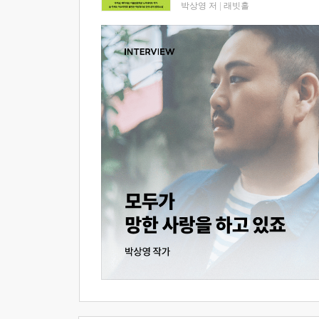
박상영 저
|
래빗홀