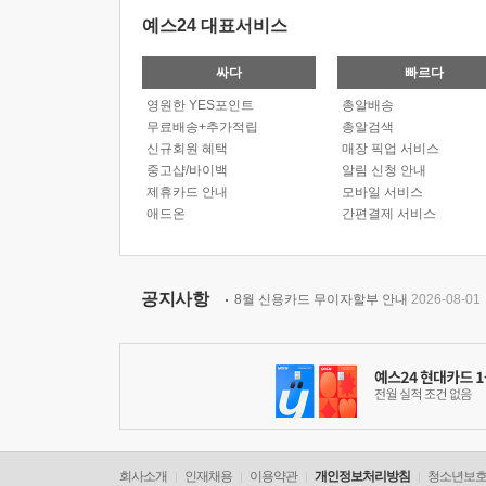
예스24 대표서비스
싸다
빠르다
영원한 YES포인트
총알배송
무료배송+추가적립
총알검색
신규회원 혜택
매장 픽업 서비스
중고샵/바이백
알림 신청 안내
제휴카드 안내
모바일 서비스
애드온
간편결제 서비스
공지사항
8월 신용카드 무이자할부 안내
2026-08-01
회사소개
인재채용
이용약관
개인정보처리방침
청소년보