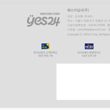
대표 : 김석환, 최세라
주소 : 서울시 영등포구 은행로 11,
사업자등록번호 : 229-81-37000 
이메일 : yes24help@yes24.c
Copyright ⓒ YES24 Corp. All Right