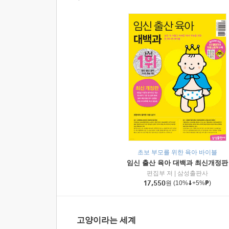
초보 부모를 위한 육아 바이블
임신 출산 육아 대백과 최신개정판
편집부 저
|
삼성출판사
17,550
원
(10%
+5%
)
고양이라는 세계