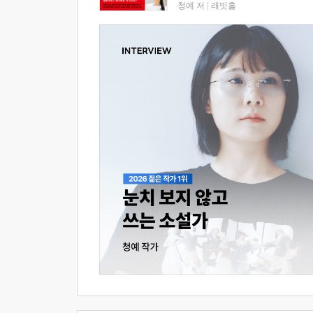
청예 저
|
래빗홀