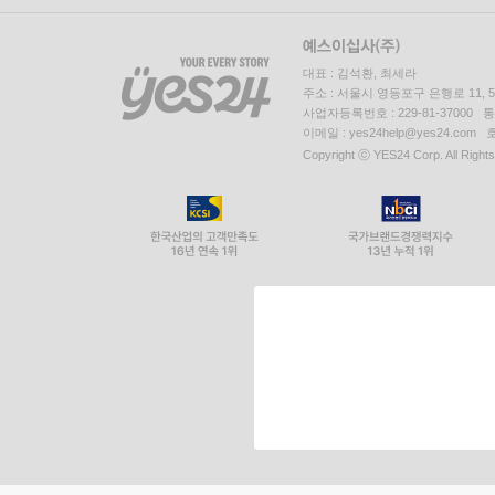
대표 : 김석환, 최세라
주소 : 서울시 영등포구 은행로 11,
사업자등록번호 : 229-81-37000 
이메일 : yes24help@yes24.c
Copyright ⓒ YES24 Corp. All Right