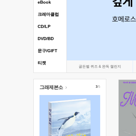
eBook
크레마클럽
CD/LP
DVD/BD
문구/GIFT
티켓
골든벨 퀴즈 & 완독 챌린지
그래제본소
3
/5