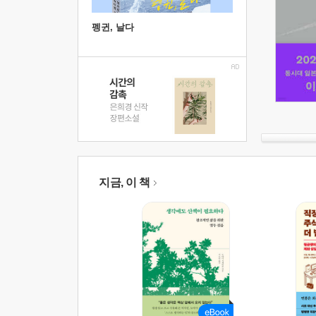
펭귄, 날다
지금, 이 책