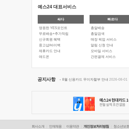
예스24 대표서비스
싸다
빠르다
영원한 YES포인트
총알배송
무료배송+추가적립
총알검색
신규회원 혜택
매장 픽업 서비스
중고샵/바이백
알림 신청 안내
제휴카드 안내
모바일 서비스
애드온
간편결제 서비스
공지사항
8월 신용카드 무이자할부 안내
2026-08-01
회사소개
인재채용
이용약관
개인정보처리방침
청소년보