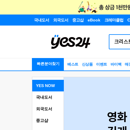
국내도서
외국도서
중고샵
eBook
크레마클럽
C
빠른분야찾기
베스트
신상품
이벤트
바이백
매
YES NOW
국내도서
외국도서
중고샵