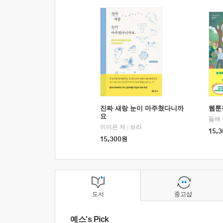
진짜 새랑 눈이 마주쳤다니까
웹툰
요
돌배
이이은 저
|
보리
15,3
15,300
원
도서
중고샵
예스's Pick