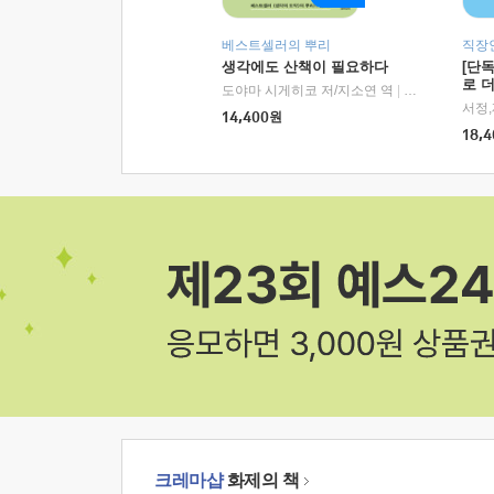
베스트셀러의 뿌리
직장
생각에도 산책이 필요하다
[단
로 
도야마 시게히코 저/지소연 역
|
알에이치코리아(
14,400
원
18,4
크레마샵
화제의 책