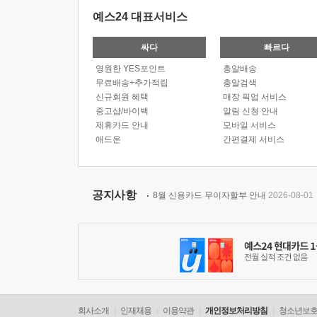
예스24 대표서비스
싸다
빠르다
영원한 YES포인트
총알배송
무료배송+추가적립
총알검색
신규회원 혜택
매장 픽업 서비스
중고샵/바이백
알림 신청 안내
제휴카드 안내
모바일 서비스
애드온
간편결제 서비스
공지사항
8월 신용카드 무이자할부 안내
2026-08-01
회사소개
인재채용
이용약관
개인정보처리방침
청소년보