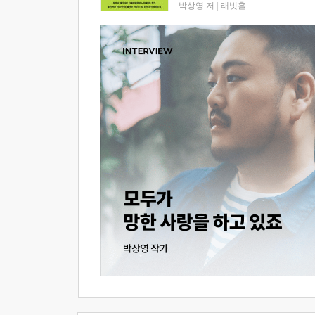
박상영 저
|
래빗홀