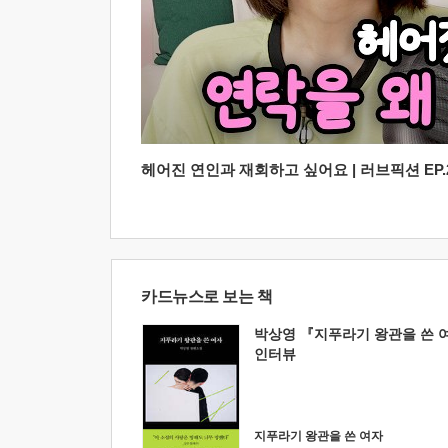
헤어진 연인과 재회하고 싶어요 | 러브픽션 EP.2
카드뉴스로 보는 책
박상영 『지푸라기 왕관을 쓴 
인터뷰
지푸라기 왕관을 쓴 여자