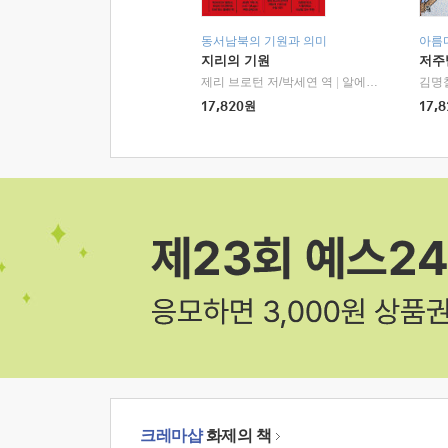
동서남북의 기원과 의미
아름
지리의 기원
저주
제리 브로턴 저/박세연 역
|
알에이치코리아(RHK)
김명
17,820
원
17,8
크레마샵
화제의 책