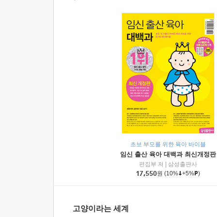
초보 부모를 위한 육아 바이블
임신 출산 육아 대백과 최신개정판
편집부 저
|
삼성출판사
17,550
원
(10%
+5%
)
고양이라는 세계