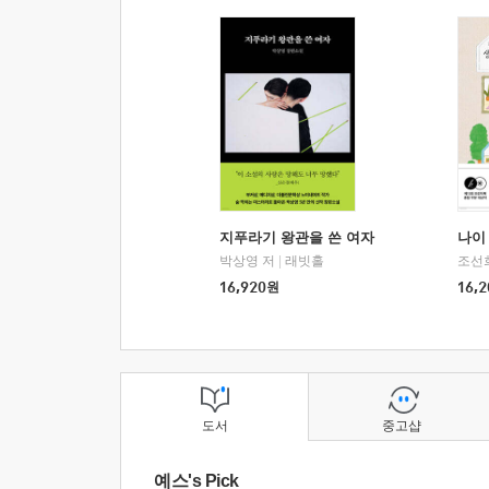
지푸라기 왕관을 쓴 여자
나이 
박상영 저
|
래빗홀
조선
16,920
원
16,2
도서
중고샵
예스's Pick