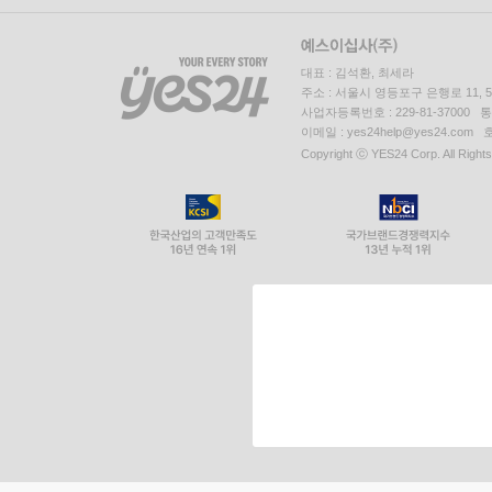
대표 : 김석환, 최세라
주소 : 서울시 영등포구 은행로 11,
사업자등록번호 : 229-81-37000 
이메일 : yes24help@yes24.c
Copyright ⓒ YES24 Corp. All Right