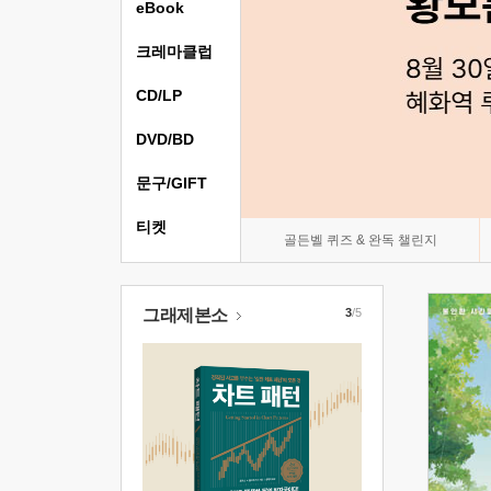
eBook
크레마클럽
CD/LP
DVD/BD
문구/GIFT
티켓
골든벨 퀴즈 & 완독 챌린지
그래제본소
3
/5