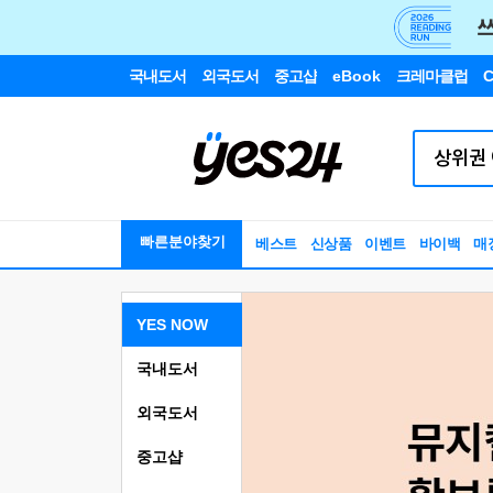
국내도서
외국도서
중고샵
eBook
크레마클럽
C
빠른분야찾기
베스트
신상품
이벤트
바이백
매
YES NOW
국내도서
외국도서
중고샵