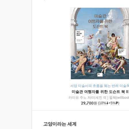
서양 미술사의 흐름을 꿰는 반려 미술
미술관 여행자를 위한 도슨트 북 II
카미유 주노 저/이세진 역
|
윌북(willboo
29,700
원
(10%
+5%
)
고양이라는 세계