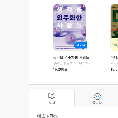
생각을 외주화한 사람들
머니
정재민,김영주 저
|
더스퀘어
16,200
원
15,5
도서
중고샵
예스's Pick