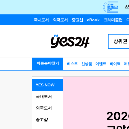
국내도서
외국도서
중고샵
eBook
크레마클럽
C
빠른분야찾기
베스트
신상품
이벤트
바이백
매
YES NOW
국내도서
외국도서
중고샵