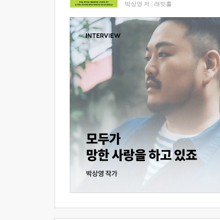
박상영 저
|
래빗홀