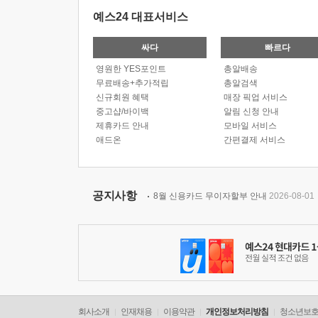
예스24 대표서비스
싸다
빠르다
영원한 YES포인트
총알배송
무료배송+추가적립
총알검색
신규회원 혜택
매장 픽업 서비스
중고샵/바이백
알림 신청 안내
제휴카드 안내
모바일 서비스
애드온
간편결제 서비스
공지사항
8월 신용카드 무이자할부 안내
2026-08-01
회사소개
인재채용
이용약관
개인정보처리방침
청소년보