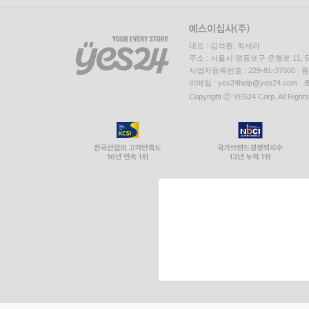
대표 : 김석환, 최세라
주소 : 서울시 영등포구 은행로 11,
사업자등록번호 : 229-81-37000 
이메일 : yes24help@yes24.c
Copyright ⓒ YES24 Corp. All Right