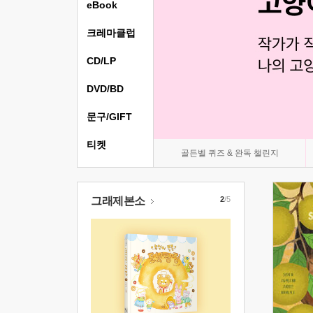
eBook
크레마클럽
CD/LP
DVD/BD
문구/GIFT
티켓
골든벨 퀴즈 & 완독 챌린지
그래제본소
2
/5