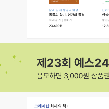
숲과 길 위 생명의 여정
단어
동물의 향기, 인간의 풍경
인생
최태영 저
|
돌베개
황선
23,400
원
19,8
크레마샵
화제의 책