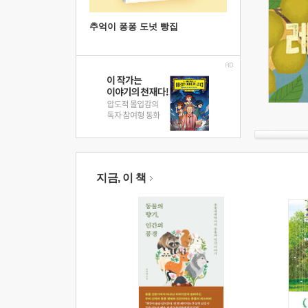
추억이 퐁퐁 도넛 빵집
지금, 이 책