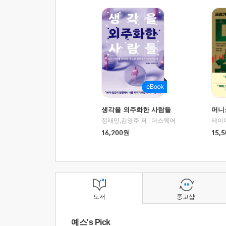
생각을 외주화한 사람들
머니
정재민,김영주 저
|
더스퀘어
16,200
원
15,5
도서
중고샵
예스's Pick