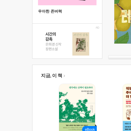
우아한 존버력
지금, 이 책