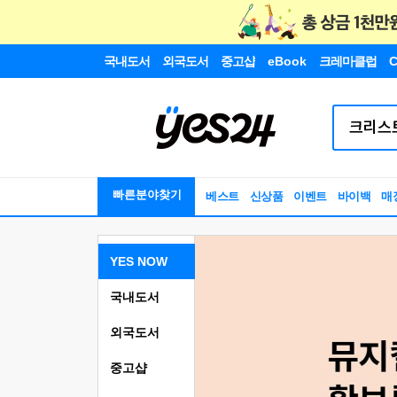
국내도서
외국도서
중고샵
eBook
크레마클럽
C
빠른분야찾기
베스트
신상품
이벤트
바이백
매
YES NOW
국내도서
외국도서
중고샵