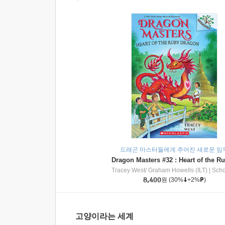
드래곤 마스터들에게 주어진 새로운 임
Tracey West/ Graham Howells (ILT)
|
Scholasti
8,400
원
(30%
+2%
)
고양이라는 세계