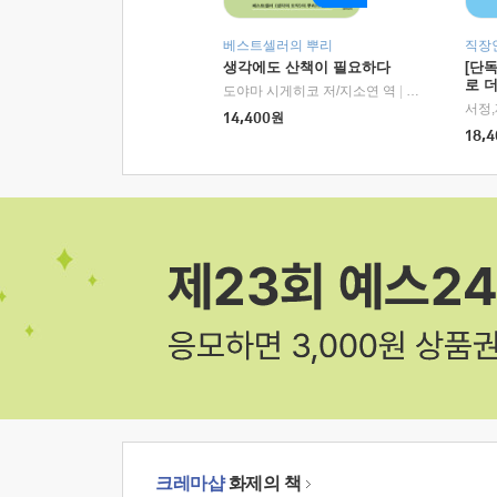
베스트셀러의 뿌리
직장
생각에도 산책이 필요하다
[단
로 
도야마 시게히코 저/지소연 역
|
알에이치코리아(
14,400
원
18,4
크레마샵
화제의 책