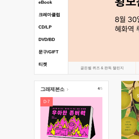
eBook
크레마클럽
CD/LP
DVD/BD
문구/GIFT
티켓
골든벨 퀴즈 & 완독 챌린지
그래제본소
4
/5
D-7