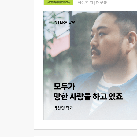
박상영 저
|
래빗홀