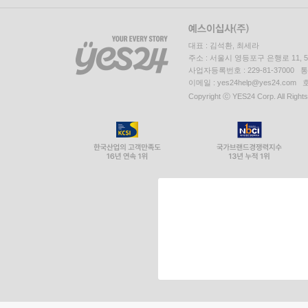
대표 : 김석환, 최세라
주소 : 서울시 영등포구 은행로 11,
사업자등록번호 : 229-81-37000 
이메일 : yes24help@yes24.c
Copyright ⓒ YES24 Corp. All Right