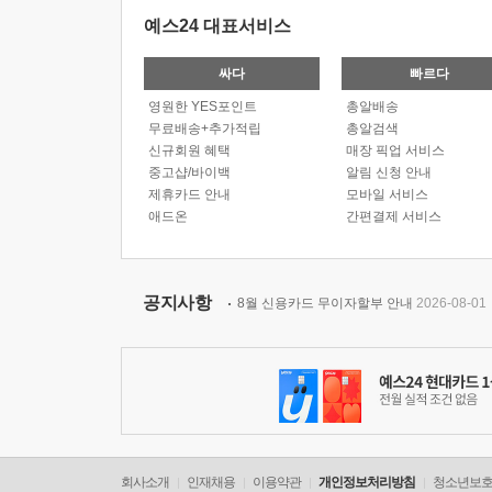
예스24 대표서비스
싸다
빠르다
영원한 YES포인트
총알배송
무료배송+추가적립
총알검색
신규회원 혜택
매장 픽업 서비스
중고샵/바이백
알림 신청 안내
제휴카드 안내
모바일 서비스
애드온
간편결제 서비스
공지사항
8월 신용카드 무이자할부 안내
2026-08-01
회사소개
인재채용
이용약관
개인정보처리방침
청소년보