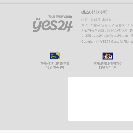
대표 : 김석환, 최세라
주소 : 서울시 영등포구 은행로 11,
사업자등록번호 : 229-81-37000 
이메일 : yes24help@yes24.c
Copyright ⓒ YES24 Corp. All Right