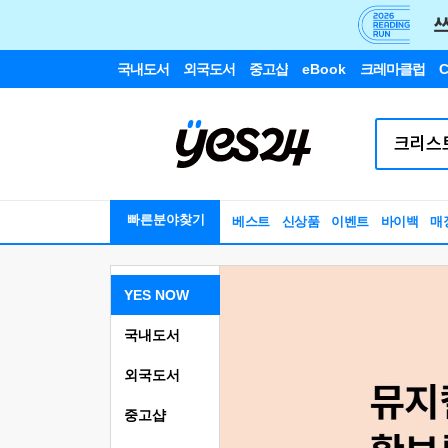
국내도서
외국도서
중고샵
eBook
크레마클럽
C
빠른분야찾기
베스트
신상품
이벤트
바이백
매
YES NOW
국내도서
외국도서
중고샵