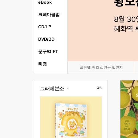
eBook
크레마클럽
CD/LP
DVD/BD
문구/GIFT
티켓
골든벨 퀴즈 & 완독 챌린지
그래제본소
3
/5