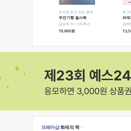
손으로 읽고 쓰는 명작
로그
무진기행 필사북
AI
김승옥 저
|
스타북스
김혜
19,800
원
13,5
크레마샵
화제의 책