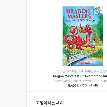
드래곤 마스터들에게 주어진 새로운 임
Tracey West/ Graham Howells (ILT)
|
Scholasti
8,400
원
(30%
+2%
)
고양이라는 세계