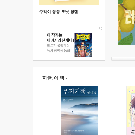
추억이 퐁퐁 도넛 빵집
지금, 이 책