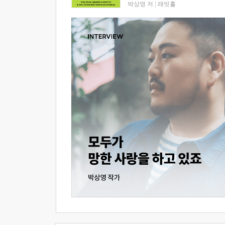
박상영 저
|
래빗홀