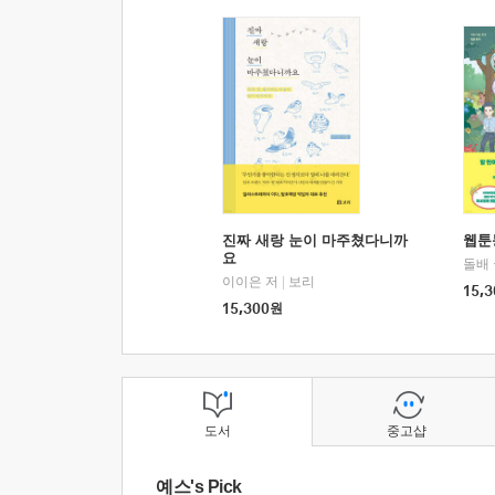
진짜 새랑 눈이 마주쳤다니까
웹툰
요
돌배
이이은 저
|
보리
15,3
15,300
원
도서
중고샵
예스's Pick