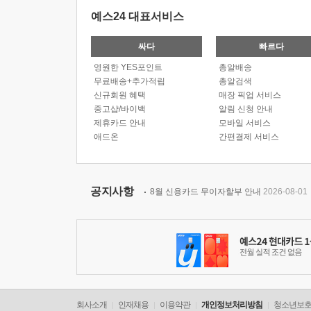
예스24 대표서비스
싸다
빠르다
영원한 YES포인트
총알배송
무료배송+추가적립
총알검색
신규회원 혜택
매장 픽업 서비스
중고샵/바이백
알림 신청 안내
제휴카드 안내
모바일 서비스
애드온
간편결제 서비스
공지사항
8월 신용카드 무이자할부 안내
2026-08-01
회사소개
인재채용
이용약관
개인정보처리방침
청소년보