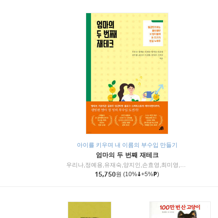
아이를 키우며 내 이름의 부수입 만들기
엄마의 두 번째 재테크
우리나,정예용,유재숙,양지인,손효영,최미영,조민주,이진현,차미숙,서미숙 저
15,750
원
(10%
+5%
)