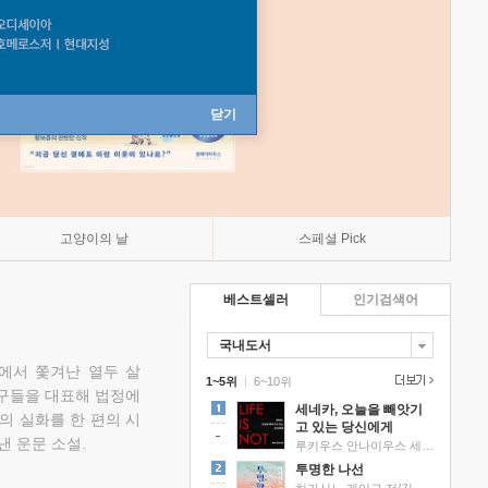
닫기
고양이의 날
스페셜 Pick
베스트셀러
인기검색어
국내도서
에서 쫓겨난 열두 살
1~5위
|
6~10위
친구들을 대표해 법정에
세네카, 오늘을 빼앗기
의 실화를 한 편의 시
고 있는 당신에게
낸 운문 소설.
루키우스 안나이우스 세네카 저/하와이 대저택 편역
투명한 나선