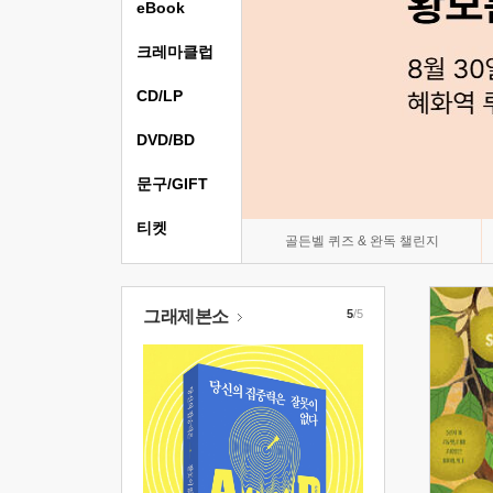
eBook
크레마클럽
CD/LP
DVD/BD
문구/GIFT
티켓
골든벨 퀴즈 & 완독 챌린지
그래제본소
5
/5