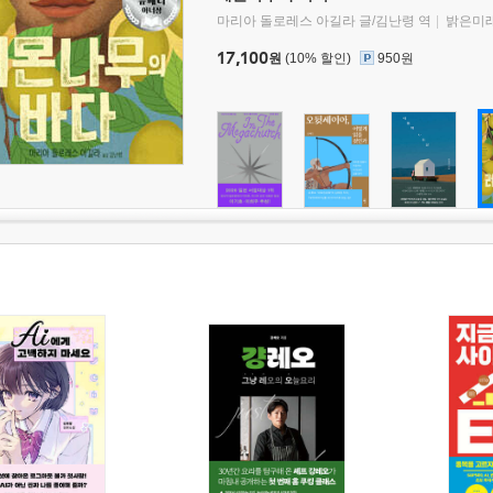
마리아 돌로레스 아길라 글/김난령 역
밝은미
17,100
원
(10% 할인)
950원