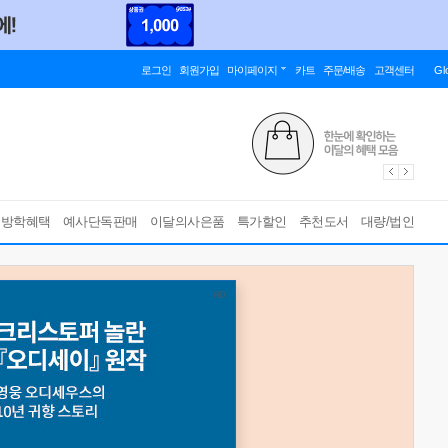
로그인
회원가입
마이페이지
카트
주문/배송
고객센터
Gl
름방학혜택
예사단독판매
이달의사은품
특가할인
추천도서
대량/법인