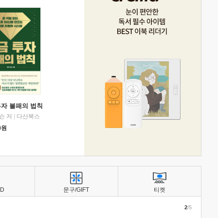
투자 불패의 법칙
슨 저
|
다산북스
0
원
BD
문구/GIFT
티켓
2
/5