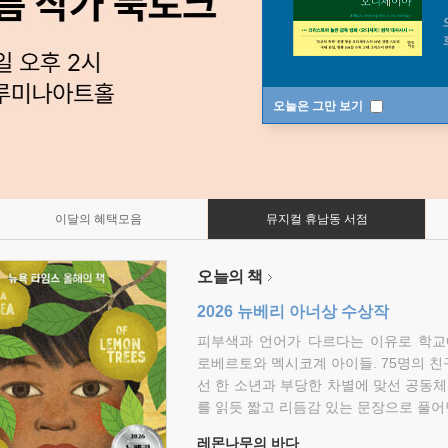
오늘은 그만 보기
이달의 혜택모음
뮤지컬 휴남동 서점
오늘의 책
2026 뉴베리 아너상 수상작
피부색과 언어가 다르다는 이유로 학교
로베르토와 멕시코계 아이들. 75명의 
선 한 소년과 부당한 차별에 맞선 공동체
를 읽듯 짧고 리듬감 있는 문장으로 풀어
레몬나무의 바다