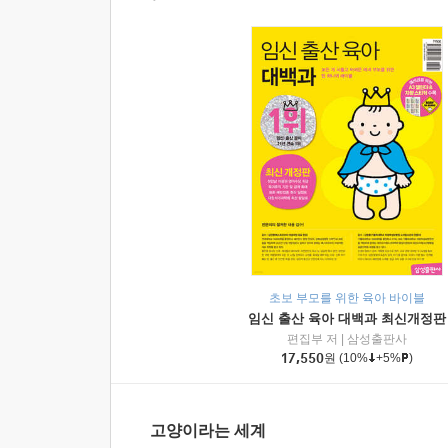
초보 부모를 위한 육아 바이블
임신 출산 육아 대백과 최신개정판
편집부 저
|
삼성출판사
17,550
원
(10%
+5%
)
고양이라는 세계