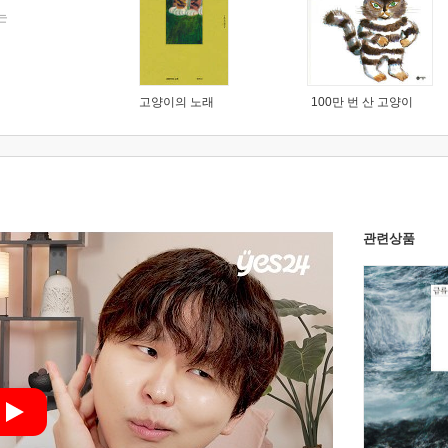
는
고양이의 노래
100만 번 산 고양이
관련상품