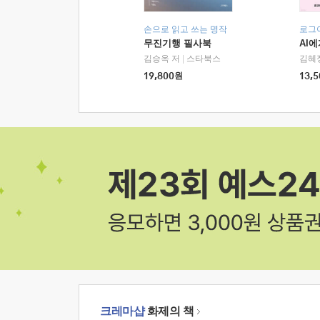
손으로 읽고 쓰는 명작
로그
무진기행 필사북
AI
김승옥 저
|
스타북스
김혜
19,800
원
13,5
크레마샵
화제의 책