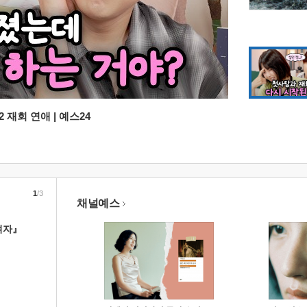
 재회 연애 | 예스24
1
/3
채널예스
여자』