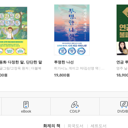
동화 다정한 말, 단단한 말
투명한 나선
연금 
 글그림/고정욱 원저
|
더블북
히가시노 게이고 저/김선영 역
|
북다
영주 닐
00
원
19,800
원
18,90
eBook
CD/LP
DVD/
화제의 책
외국도서
세트도서