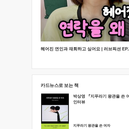
헤어진 연인과 재회하고 싶어요 | 러브픽션 EP.2
카드뉴스로 보는 책
박상영 『지푸라기 왕관을 쓴 
인터뷰
지푸라기 왕관을 쓴 여자