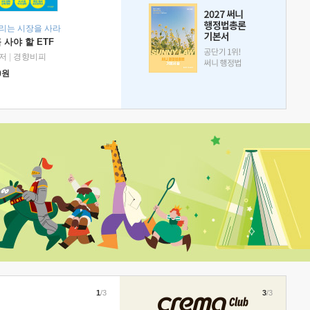
리는 시장을 사라
 사야 할 ETF
저
|
경향비피
0
원
1
/3
3
/3