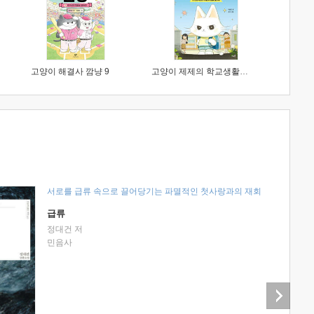
고양이 해결사 깜냥 9
고양이 제제의 학교생활 1 : 초등학생이 이렇게 힘들 줄이야
서로를 급류 속으로 끌어당기는 파멸적인 첫사랑과의 재회
급류
정대건 저
민음사