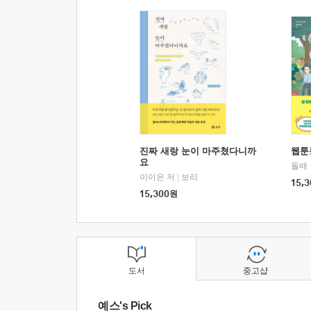
진짜 새랑 눈이 마주쳤다니까
웹툰
요
돌배
이이은 저
|
보리
15,3
15,300
원
도서
중고샵
예스's Pick