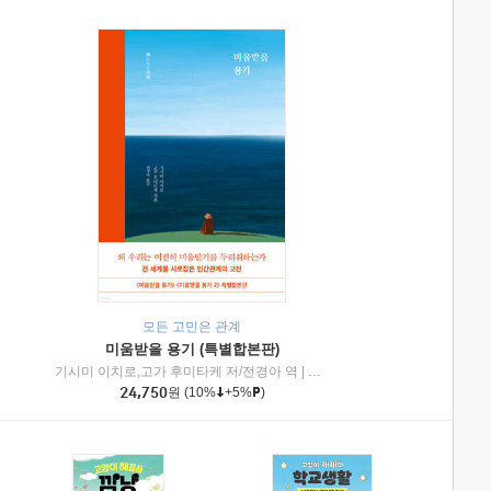
모든 고민은 관계
미움받을 용기 (특별합본판)
기시미 이치로,고가 후미타케 저/전경아 역
|
제이브리즈북스
|
인플루엔셜
24,750
원
(10%
+5%
)