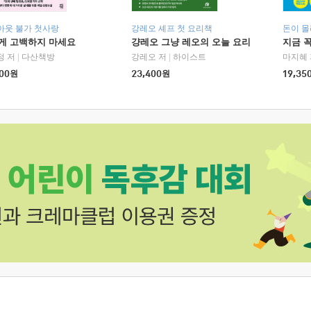
아웃 불가 첫사랑
강레오 셰프 첫 요리책
돈이 몰
에게 고백하지 마세요
걍레오 그냥 레오의 오늘 요리
지금 꼭
정 저
|
다산책방
강레오 저
|
하이스트
마지혜 
00
원
23,400
원
19,35