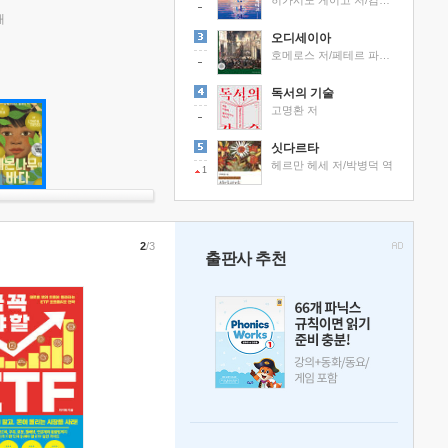
히가시노 게이고 저/김선영 역
래
오디세이아
호메로스 저/페테르 파울 루벤스 그림/박문재 역
독서의 기술
고명환 저
싯다르타
헤르만 헤세 저/박병덕 역
1
2
/3
출판사 추천