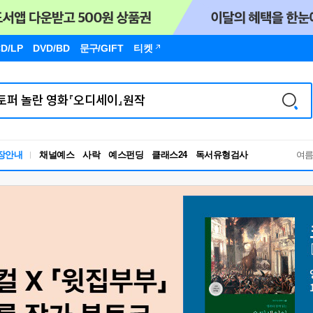
D/LP
DVD/BD
문구
/GIFT
티켓
독서유형검사
장안내
채널예스
사락
예스펀딩
클래스24
RBTI Lab
여
독서유형검사