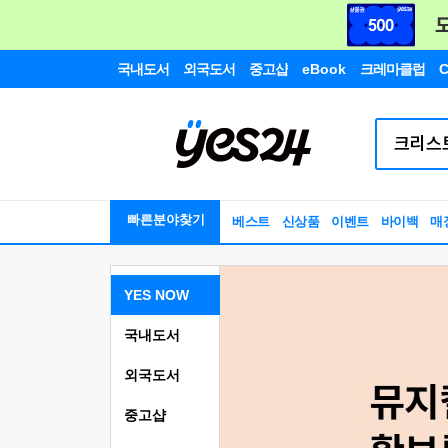
국내도서
외국도서
중고샵
eBook
크레마클럽
C
빠른분야찾기
베스트
신상품
이벤트
바이백
매
YES NOW
국내도서
외국도서
중고샵